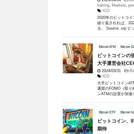
halving
,
Markets
,
pre
ICO
2020年のビットコ
繰り返されれば、20
る。 Source: xrp ビッ
Bitcoin ATM
Bitcoin D
ビットコインの
大手運営会社CE
2024/03/31
-
Bi
ICO
大手ビットコインA
通貨のFOMO（取
ンATMの設置が加速す
Bitcoin ETF
Bitcoin h
ビットコイン、9
期待