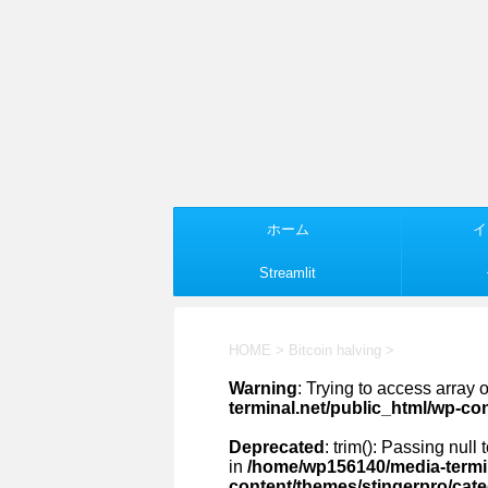
ホーム
イ
Streamlit
HOME
>
Bitcoin halving
>
Warning
: Trying to access array o
terminal.net/public_html/wp-co
Deprecated
: trim(): Passing null
in
/home/wp156140/media-termin
content/themes/stingerpro/cat