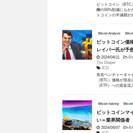
ビットコイン（BT
酬の50%削減にもかか
トコインの半減期が迫
Bitcoin Analysis
Bitco
ビットコイン価
レイパー氏が予
2024/04/11
-
Bi
Tim Draper
ICO
有名ベンチャーキャ
（BTC）価格が現
（ETF）への資金流
Bitcoin halving
Bitcoi
ビットコインマ
い＝業界関係者
2024/04/07
-
Bi
ICO