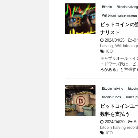
Bitcoin
Bitcoin halving
Will bitcoin price increa
ビットコインの
ナリスト
2024/04/25
-
Bi
halving
,
Will bitcoin 
ICO
キャプリオール・イ
エドワーズ氏は、ビ
ろがある」と主張する。 So
Bitcoin halving
bitcoi
bitcoin runes
runes p
ビットコインユー
数料を支払う
2024/04/20
-
Bi
bitcoin halving record
ICO