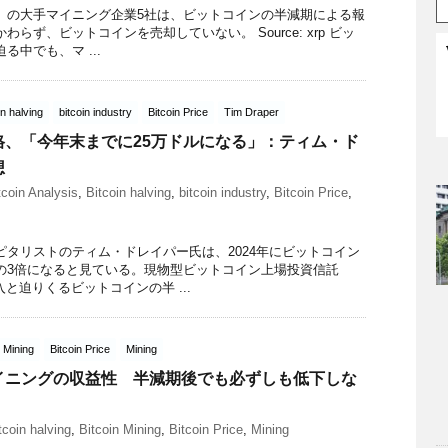
C）の大手マイニング企業5社は、ビットコインの半減期による報
わらず、ビットコインを売却していない。 Source: xrp ビッ
る中でも、マ ...
in halving
bitcoin industry
Bitcoin Price
Tim Draper
格、「今年末までに25万ドルになる」：ティム・ド
想
tcoin Analysis
,
Bitcoin halving
,
bitcoin industry
,
Bitcoin Price
,
ピタリストのティム・ドレイパー氏は、2024年にビットコイン
在の3倍になると見ている。現物型ビットコイン上場投資信託
入と迫りくるビットコインの半 ...
n Mining
Bitcoin Price
Mining
イニングの収益性 半減期後でも必ずしも低下しな
tcoin halving
,
Bitcoin Mining
,
Bitcoin Price
,
Mining