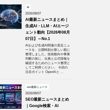
AI
2026/08/07
AI最新ニュースまとめ｜
生成AI・LLM・AIエージ
ェント動向【2026年08月
07日】～No.1
AIおよび生成AI関連の直近ニュ
ースを、公開時刻が新しい順に
整理しました。技術動向や事業
判断の前に、出典と公式情報を
確認するためのニュース整理と
してご利用ください。 今回の
注目ポイント OpenAIと ...
seo最新ニュース
2026/08/07
SEO最新ニュースまとめ
｜Google検索・AI