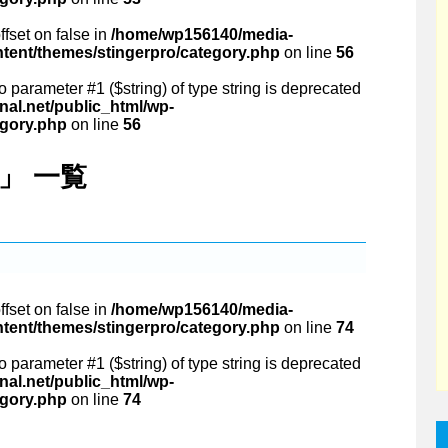
ffset on false in
/home/wp156140/media-
ntent/themes/stingerpro/category.php
on line
56
 to parameter #1 ($string) of type string is deprecated
al.net/public_html/wp-
egory.php
on line
56
ng」 一覧
ffset on false in
/home/wp156140/media-
ntent/themes/stingerpro/category.php
on line
74
 to parameter #1 ($string) of type string is deprecated
al.net/public_html/wp-
egory.php
on line
74