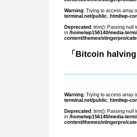
Warning
: Trying to access array o
terminal.net/public_html/wp-co
Deprecated
: trim(): Passing null
in
/home/wp156140/media-termin
content/themes/stingerpro/cat
「Bitcoin halvi
Warning
: Trying to access array o
terminal.net/public_html/wp-co
Deprecated
: trim(): Passing null
in
/home/wp156140/media-termin
content/themes/stingerpro/cat