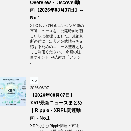
Overview・Discover動
向【2026年08月07日】～
No.1
SEOおよび検索エンジン関連の
直近ニュースを、公開時刻が新
しい順に整理しました。施策判
断の前に、出典と公式情報を確
認するためのニュース整理とし
てご利用ください。 今回の注
目ポイント AI技術は「ブラッ
...
xrp
2026/08/07
【2026年08月07日】
XRP最新ニュースまとめ
｜Ripple・XRPL関連動
向～No.1
XRPおよびRipple関連の直近ニ