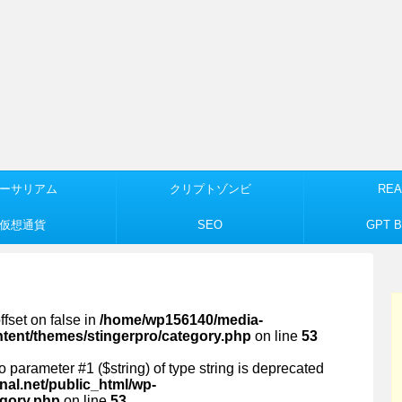
ーサリアム
クリプトゾンビ
REA
仮想通貨
SEO
GPT Bu
ffset on false in
/home/wp156140/media-
ntent/themes/stingerpro/category.php
on line
53
 to parameter #1 ($string) of type string is deprecated
al.net/public_html/wp-
egory.php
on line
53