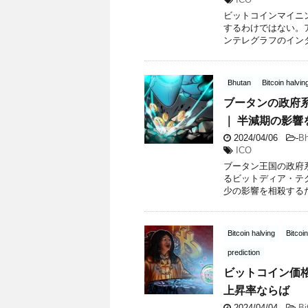
ビットコインマイニ
するわけではない。
ンテレグラフのインタビ
Bhutan
Bitcoin halvin
ブータンの政府
｜ 半減期の影響
2024/04/06
-
Bh
ICO
ブータン王国の政府
るビットディア・テ
少の影響を相殺するた
Bitcoin halving
Bitcoi
prediction
ビットコイン価格
上昇率ならば
2024/04/04
-
Bi