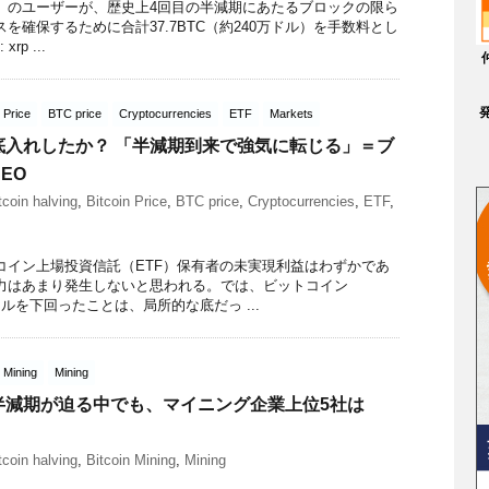
C）のユーザーが、歴史上4回目の半減期にあたるブロックの限ら
を確保するために合計37.7BTC（約240万ドル）を手数料とし
rp ...
n Price
BTC price
Cryptocurrencies
ETF
Markets
底入れしたか？ 「半減期到来で強気に転じる」＝ブ
EO
tcoin halving
,
Bitcoin Price
,
BTC price
,
Cryptocurrencies
,
ETF
,
コイン上場投資信託（ETF）保有者の未実現利益はわずかであ
力はあまり発生しないと思われる。では、ビットコイン
ドルを下回ったことは、局所的な底だっ ...
n Mining
Mining
半減期が迫る中でも、マイニング企業上位5社は
tcoin halving
,
Bitcoin Mining
,
Mining