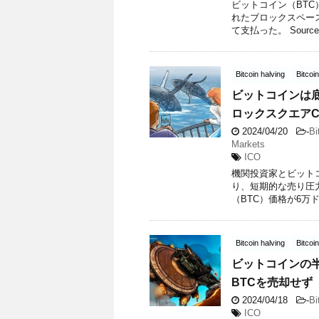
ビットコイン（BT
れたブロックスペース
て支払った。 Source: x
Bitcoin halving
Bitcoi
ビットコインは
ロックスクエアC
2024/04/20
-
Bi
Markets
ICO
機関投資家とビット
り、短期的な売り圧
（BTC）価格が6万
Bitcoin halving
Bitcoi
ビットコインの
BTCを売却せず
2024/04/18
-
Bi
ICO