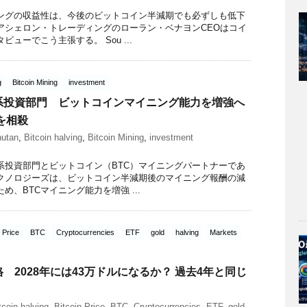
ングの収益性は、今後のビットコイン半減期でも必ずしも低下
アシェロン・トレーディングのローラン・ベナヨンCEOはコイ
ューでこう主張する。 Sou ...
g
Bitcoin Mining
investment
系投資部門 ビットコインマイニング能力を増強へ
を相殺
utan
,
Bitcoin halving
,
Bitcoin Mining
,
investment
系投資部門とビットコイン（BTC）マイニングパートナーであ
クノロジーズは、ビットコイン半減期後のマイニング報酬の減
め、BTCマイニング能力を増強 ...
n Price
BTC
Cryptocurrencies
ETF
gold
halving
Markets
 2028年には43万ドルになるか？ 過去4年と同じ
tcoin halving
,
Bitcoin Price
,
BTC
,
Cryptocurrencies
,
ETF
,
gold
,