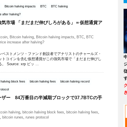
Bitcoin halving impacts
BTC
BTC halving
se after halving?
強気市場 「まだまだ伸びしろがある」＝仮想通貨ア
tcoin
,
Bitcoin halving
,
Bitcoin halving impacts
,
BTC
,
BTC
price increase after halving?
ンベストメンツ・ファンド創設者でアナリストのチャールズ・
ットコインを含む仮想通貨がこの強気市場で「まだまだ伸びし
urce: xrp ビッ ...
n halving block fees
bitcoin halving fees
bitcoin halving record
rotocol
ザー 84万番目の半減期ブロックで37.7BTCの手
tcoin halving
,
bitcoin halving block fees
,
bitcoin halving fees
,
,
bitcoin runes
,
runes protocol