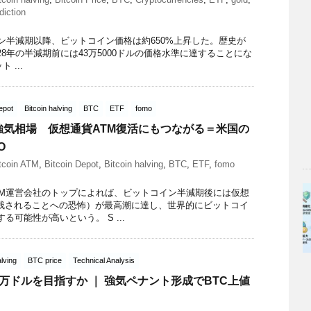
diction
イン半減期以降、ビットコイン価格は約650%上昇した。歴史が
28年の半減期前には43万5000ドルの価格水準に達することにな
ト ...
epot
Bitcoin halving
BTC
ETF
fomo
強気相場 仮想通貨ATM復活にもつながる＝米国の
O
tcoin ATM
,
Bitcoin Depot
,
Bitcoin halving
,
BTC
,
ETF
,
fomo
TM運営会社のトップによれば、ビットコイン半減期後には仮想
り残されることへの恐怖）が最高潮に達し、世界的にビットコイ
る可能性が高いという。 S ...
alving
BTC price
Technical Analysis
万ドルを目指すか ｜ 強気ペナント形成でBTC上値