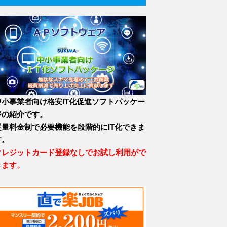
中小事業者向け格安IT化促進ソフトパッケー
ジの紹介です。
従量料金制で必要機能を段階的にIT化できま
す。
クレジットカード登録なしでお試し利用がで
きます。