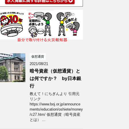
仮想通貨
2021/08/21
暗号資産（仮想通貨）と
は何ですか？ by日本銀
行
教えて！にちぎんより 引用元
リンク
https://www.boj.or.jp/announce
ments/education/oshiete/money
/c27.htm/ 仮想通貨（暗号資産
とは） ...