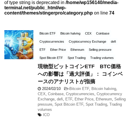
of type string is deprecated in
/home/wp156140/media-
terminal.net/public_html/wp-
content/themes/stingerpro/category.php
on line
74
Bitcoin ETF
Bitcoin halving
CEX
Coinbase
Cryptocurrencies
Cryptocurrency Exchange
defi
ETF
Ether Price
Ethereum
Selling pressure
Spot Bitcoin ETF
Spot Trading
Trading volumes
現物型ビットコインETF BTC価格
への影響は「過大評価」： コインベ
ースのアナリストが指摘
2024/02/10
-
Bitcoin ETF
,
Bitcoin halving
,
CEX
,
Coinbase
,
Cryptocurrencies
,
Cryptocurrency
Exchange
,
defi
,
ETF
,
Ether Price
,
Ethereum
,
Selling
pressure
,
Spot Bitcoin ETF
,
Spot Trading
,
Trading
volumes
ICO