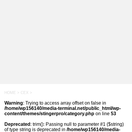
HOME
>
CEX
>
Warning
: Trying to access array offset on false in
/home/wp156140/media-terminal.net/public_html/wp-
content/themes/stingerpro/category.php
on line
53
Deprecated
: trim(): Passing null to parameter #1 ($string)
of type string is deprecated in
/home/wp156140/media-