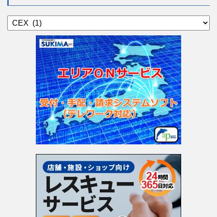
カ
テ
ゴ
リ
ー