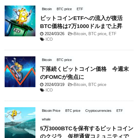
Bitcoin
BTC price
ETF
ビットコインETFへの流入が復活
BTC価格は7万1000ドルまで上昇
2024/03/26
-
Bitcoin
,
BTC price
,
ETF
ICO
Bitcoin
BTC price
下落続くビットコイン価格 今週末
のFOMCが焦点に
2024/03/19
-
Bitcoin
,
BTC price
ICO
Bitcoin Price
BTC price
Cryptocurrencies
ETF
whale
5万3000BTCを保有するビットコイン
のクジラ 仮想通貨コミュニティで