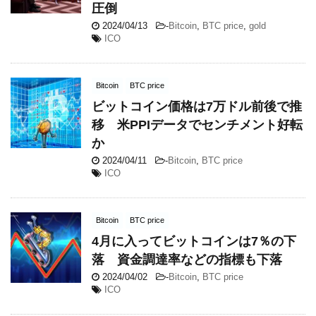
圧倒
2024/04/13
-
Bitcoin
,
BTC price
,
gold
ICO
Bitcoin
BTC price
ビットコイン価格は7万ドル前後で推
移 米PPIデータでセンチメント好転
か
2024/04/11
-
Bitcoin
,
BTC price
ICO
Bitcoin
BTC price
4月に入ってビットコインは7％の下
落 資金調達率などの指標も下落
2024/04/02
-
Bitcoin
,
BTC price
ICO