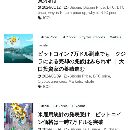
貨分析】
2024/03/12
-
Bitcoin
,
Bitcoin Price
,
BTC
,
BTC
price
,
why is Bitcoin price up
,
why is BTC price
ICO
Bitcoin Price
BTC price
Cryptocurrencies
Markets
whale
ビットコイン 7万ドル到達でも クジ
ラによる売却の兆候はみられず ｜ 大
口投資家の蓄積進む
2024/03/09
-
Bitcoin Price
,
BTC price
,
Cryptocurrencies
,
Markets
,
whale
ICO
Bitcoin
BTC price
US dollar
米雇用統計の発表受け ビットコイ
ン価格は一時7万ドルを突破
2024/03/09
-
Bitcoin
,
BTC price
,
US dollar