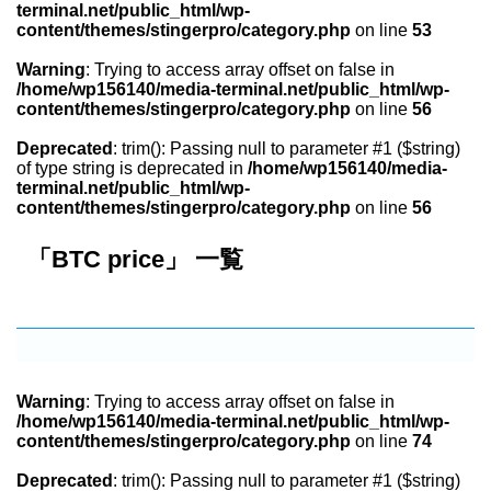
terminal.net/public_html/wp-
content/themes/stingerpro/category.php
on line
53
Warning
: Trying to access array offset on false in
/home/wp156140/media-terminal.net/public_html/wp-
content/themes/stingerpro/category.php
on line
56
Deprecated
: trim(): Passing null to parameter #1 ($string)
of type string is deprecated in
/home/wp156140/media-
terminal.net/public_html/wp-
content/themes/stingerpro/category.php
on line
56
「BTC price」 一覧
Warning
: Trying to access array offset on false in
/home/wp156140/media-terminal.net/public_html/wp-
content/themes/stingerpro/category.php
on line
74
Deprecated
: trim(): Passing null to parameter #1 ($string)