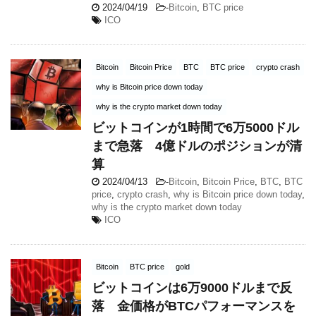
2024/04/19
-
Bitcoin
,
BTC price
ICO
Bitcoin
Bitcoin Price
BTC
BTC price
crypto crash
why is Bitcoin price down today
why is the crypto market down today
ビットコインが1時間で6万5000ドル
まで急落 4億ドルのポジションが清
算
2024/04/13
-
Bitcoin
,
Bitcoin Price
,
BTC
,
BTC
price
,
crypto crash
,
why is Bitcoin price down today
,
why is the crypto market down today
ICO
Bitcoin
BTC price
gold
ビットコインは6万9000ドルまで反
落 金価格がBTCパフォーマンスを