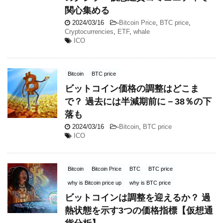
関心集める
2024/03/16
-
Bitcoin Price
,
BTC price
,
Cryptocurrencies
,
ETF
,
whale
ICO
Bitcoin
BTC price
ビットコイン価格の調整はどこま
で？ 過去には半減期前に－38％の下
落も
2024/03/16
-
Bitcoin
,
BTC price
ICO
Bitcoin
Bitcoin Price
BTC
BTC price
why is Bitcoin price up
why is BTC price
ビットコインは調整を迎えるか？ 過
熱状態を示す3つの価格指標【仮想通