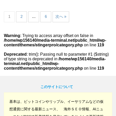
1
2
…
6
次へ »
Warning
: Trying to access array offset on false in
/home/wp156140/media-terminal.net/public_html/wp-
content/themes/stingerpro/category.php
on line
119
Deprecated
: trim(): Passing null to parameter #1 ($string)
of type string is deprecated in
/home/wp156140/media-
terminal.net/public_html/wp-
content/themes/stingerpro/category.php
on line
119
このサイトについて
基本は、ビットコインやリップル、イーサリアムなどの仮
想通貨に関する最新ニュース、 海外ＳＥＯ情報、AIニュ