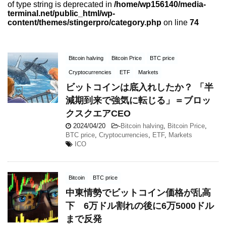
of type string is deprecated in
/home/wp156140/media-
terminal.net/public_html/wp-
content/themes/stingerpro/category.php
on line
74
Bitcoin halving
Bitcoin Price
BTC price
Cryptocurrencies
ETF
Markets
ビットコインは底入れしたか？ 「半
減期到来で強気に転じる」＝ブロッ
クスクエアCEO
2024/04/20
-
Bitcoin halving
,
Bitcoin Price
,
BTC price
,
Cryptocurrencies
,
ETF
,
Markets
ICO
Bitcoin
BTC price
中東情勢でビットコイン価格が乱高
下 6万ドル割れの後に6万5000ドル
まで反発