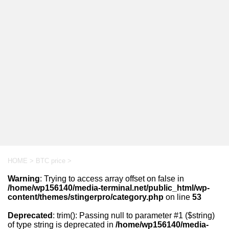
HOME
>
BTC price
>
Warning
: Trying to access array offset on false in
/home/wp156140/media-terminal.net/public_html/wp-
content/themes/stingerpro/category.php
on line
53
Deprecated
: trim(): Passing null to parameter #1 ($string)
of type string is deprecated in
/home/wp156140/media-