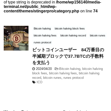
of type string is deprecated in
/home/wp156140/media-
terminal.net/public_html/wp-
content/themes/stingerpro/category.php
on line
74
Bitcoin halving
bitcoin halving block fees
bitcoin halving fees
bitcoin halving record
bitcoin runes
runes protocol
ビットコインユーザー 84万番目の
半減期ブロックで37.7BTCの手数料
を支払う
2024/04/20
-
Bitcoin halving
,
bitcoin halving
block fees
,
bitcoin halving fees
,
bitcoin halving
record
,
bitcoin runes
,
runes protocol
ICO