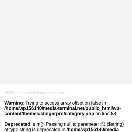
HOME
>
bitcoin halving block fees
>
Warning
: Trying to access array offset on false in
/home/wp156140/media-terminal.net/public_html/wp-
content/themes/stingerpro/category.php
on line
53
Deprecated
: trim(): Passing null to parameter #1 ($string)
of type string is deprecated in
/home/wp156140/media-