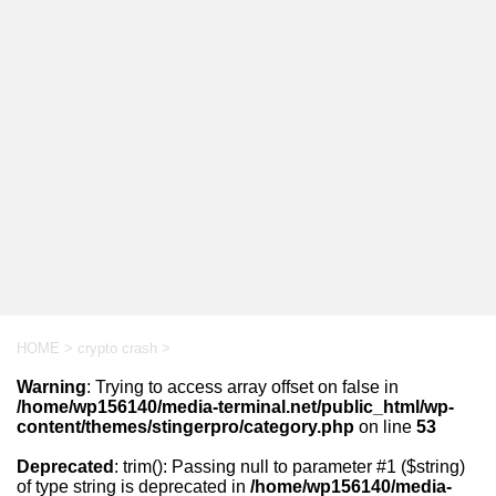
HOME
>
crypto crash
>
Warning
: Trying to access array offset on false in
/home/wp156140/media-terminal.net/public_html/wp-
content/themes/stingerpro/category.php
on line
53
Deprecated
: trim(): Passing null to parameter #1 ($string)
of type string is deprecated in
/home/wp156140/media-