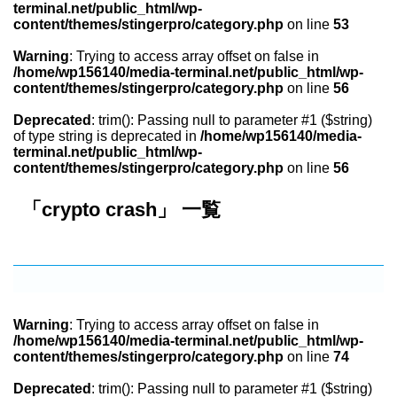
terminal.net/public_html/wp-
content/themes/stingerpro/category.php
on line
53
Warning
: Trying to access array offset on false in
/home/wp156140/media-terminal.net/public_html/wp-
content/themes/stingerpro/category.php
on line
56
Deprecated
: trim(): Passing null to parameter #1 ($string)
of type string is deprecated in
/home/wp156140/media-
terminal.net/public_html/wp-
content/themes/stingerpro/category.php
on line
56
「crypto crash」 一覧
Warning
: Trying to access array offset on false in
/home/wp156140/media-terminal.net/public_html/wp-
content/themes/stingerpro/category.php
on line
74
Deprecated
: trim(): Passing null to parameter #1 ($string)