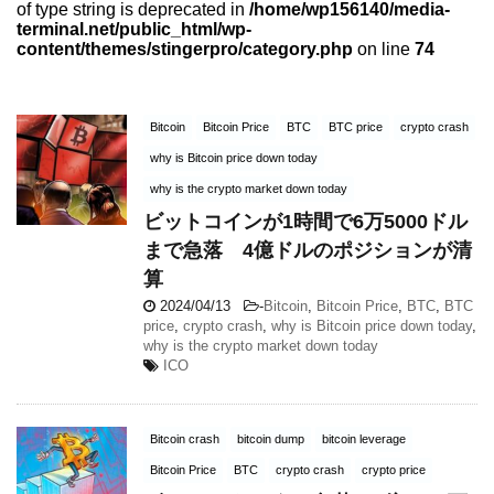
of type string is deprecated in
/home/wp156140/media-
terminal.net/public_html/wp-
content/themes/stingerpro/category.php
on line
74
Bitcoin
Bitcoin Price
BTC
BTC price
crypto crash
why is Bitcoin price down today
why is the crypto market down today
ビットコインが1時間で6万5000ドル
まで急落 4億ドルのポジションが清
算
2024/04/13
-
Bitcoin
,
Bitcoin Price
,
BTC
,
BTC
price
,
crypto crash
,
why is Bitcoin price down today
,
why is the crypto market down today
ICO
Bitcoin crash
bitcoin dump
bitcoin leverage
Bitcoin Price
BTC
crypto crash
crypto price