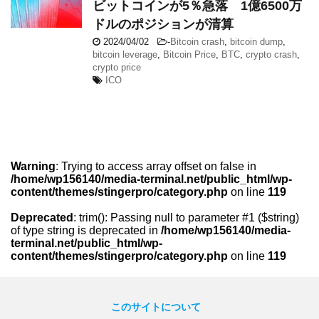
ビットコインが5％急落 1億6500万
ドルのポジションが清算
2024/04/02
-
Bitcoin crash
,
bitcoin dump
,
bitcoin leverage
,
Bitcoin Price
,
BTC
,
crypto crash
,
crypto price
ICO
Warning
: Trying to access array offset on false in
/home/wp156140/media-terminal.net/public_html/wp-
content/themes/stingerpro/category.php
on line
119
Deprecated
: trim(): Passing null to parameter #1 ($string)
of type string is deprecated in
/home/wp156140/media-
terminal.net/public_html/wp-
content/themes/stingerpro/category.php
on line
119
このサイトについて