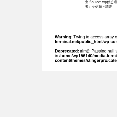
査 Source: x
者」を信頼＝調査
Warning
: Trying to access array o
terminal.net/public_html/wp-co
Deprecated
: trim(): Passing null
in
/home/wp156140/media-termin
content/themes/stingerpro/cat