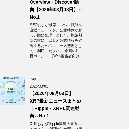
Overview・Discover動
向【2026年08月03日】～
No.1
SEOおよび検索エンジン関連の
直近ニュースを、公開時刻が新
しい順に整理しました。施策判
断の前に、出典と公式情報を確
認するためのニュース整理とし
てご利用ください。 今回の注
目ポイント 【Web担当者向け
...
xrp
2026/08/03
【2026年08月03日】
XRP最新ニュースまとめ
｜Ripple・XRPL関連動
向～No.1
XRPおよびRipple関連の直近ニ
ュースを、公開時刻が新しい順