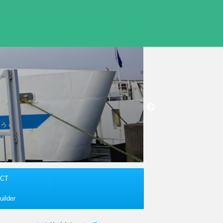
CT
ilder