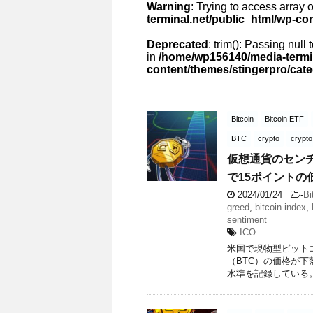
Warning
: Trying to access array o
terminal.net/public_html/wp-co
Deprecated
: trim(): Passing null
in
/home/wp156140/media-termin
content/themes/stingerpro/cat
Bitcoin
Bitcoin ETF
BTC
crypto
crypto
仮想通貨のセンチ
で15ポイントの
2024/01/24
-
Bi
greed
,
bitcoin index
,
sentiment
ICO
米国で現物型ビット
（BTC）の価格が下
水準を記録している。 Sou