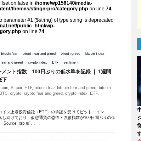
ffset on false in
/home/wp156140/media-
ntent/themes/stingerpro/category.php
on line
74
 to parameter #1 ($string) of type string is deprecated
al.net/public_html/wp-
egory.php
on line
74
bitcoin fear
bitcoin fear and greed
bitcoin greed
bitcoin index
 fear and greed
crypto index
ETF
sentiment
メント指数 100日ぶりの低水準を記録 ｜ 1週間
低下
tcoin
,
Bitcoin ETF
,
bitcoin fear
,
bitcoin fear and greed
,
bitcoin
BTC
,
crypto
,
crypto fear and greed
,
crypto index
,
ETF
,
コイン上場投資信託（ETF）の承認を受けてビットコイン
落し続けており、仮想通貨の恐怖・強欲指数が100日間ぶりの低
rce: xrp 仮 ...