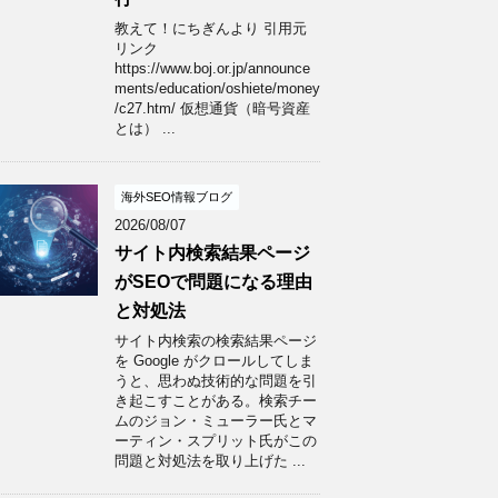
教えて！にちぎんより 引用元
リンク
https://www.boj.or.jp/announce
ments/education/oshiete/money
/c27.htm/ 仮想通貨（暗号資産
とは） ...
海外SEO情報ブログ
2026/08/07
サイト内検索結果ページ
がSEOで問題になる理由
と対処法
サイト内検索の検索結果ページ
を Google がクロールしてしま
うと、思わぬ技術的な問題を引
き起こすことがある。検索チー
ムのジョン・ミューラー氏とマ
ーティン・スプリット氏がこの
問題と対処法を取り上げた ...