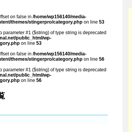
ffset on false in
/home/wp156140/media-
ntent/themes/stingerpro/category.php
on line
53
 to parameter #1 ($string) of type string is deprecated
al.net/public_html/wp-
egory.php
on line
53
ffset on false in
/home/wp156140/media-
ntent/themes/stingerpro/category.php
on line
56
 to parameter #1 ($string) of type string is deprecated
al.net/public_html/wp-
egory.php
on line
56
覧