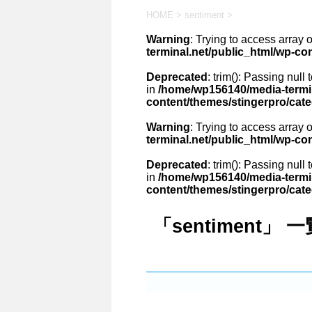
HOME
>
sentiment
>
Warning
: Trying to access array o
terminal.net/public_html/wp-co
Deprecated
: trim(): Passing null
in
/home/wp156140/media-termin
content/themes/stingerpro/cat
Warning
: Trying to access array o
terminal.net/public_html/wp-co
Deprecated
: trim(): Passing null
in
/home/wp156140/media-termin
content/themes/stingerpro/cat
「sentiment」 一