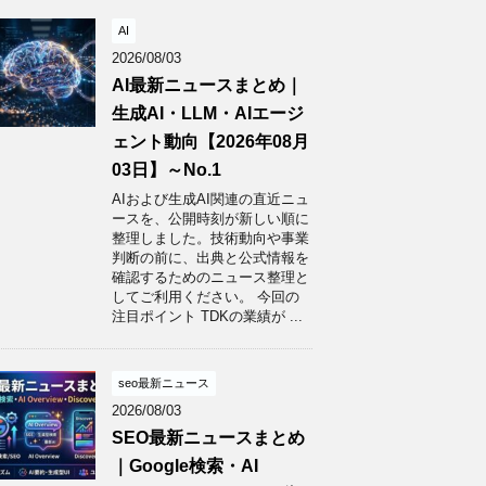
AI
2026/08/03
AI最新ニュースまとめ｜
生成AI・LLM・AIエージ
ェント動向【2026年08月
03日】～No.1
AIおよび生成AI関連の直近ニュ
ースを、公開時刻が新しい順に
整理しました。技術動向や事業
判断の前に、出典と公式情報を
確認するためのニュース整理と
してご利用ください。 今回の
注目ポイント TDKの業績が ...
seo最新ニュース
2026/08/03
SEO最新ニュースまとめ
｜Google検索・AI