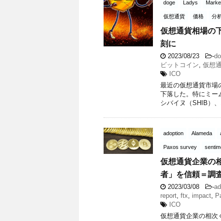
doge
Ladys
Marke
仮想通貨
価格
分
仮想通貨相場の下
刻に
2023/08/23
-
do
ビットコイン
,
仮想
ICO
最近の仮想通貨市場の
下落した。特にミー
シバイヌ（SHIB）、
adoption
Alameda
Paxos survey
sentim
仮想通貨企業の
者」を信頼＝調
2023/03/08
-
ad
report
,
ftx
,
impact
,
P
ICO
仮想通貨企業の相次