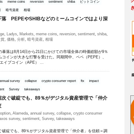
ts
meme coins
reversion
sentiment
shiba
ビットコイン
析
暗号資産
相場
落 PEPEやSHIBなどのミームコインではより深
ge
,
Ladys
,
Markets
,
meme coins
,
reversion
,
sentiment
,
shiba
,
通貨
,
価格
,
分析
,
暗号資産
,
相場
暴落は8月14日から21日にかけての市場全体の時価総額が9％
ムコインが大きな打撃を受けた。同期間中、ペペ（PEPE）、
エイプコイン（APE） ...
annual survey
collapse
crypto consumer report
ftx
impact
ent
Survey
takeaways
相次ぐ破綻でも、89％がデジタル資産管理で「仲介
査
option
,
Alameda
,
annual survey
,
collapse
,
crypto consumer
axos survey
,
sentiment
,
Survey
,
takeaways
ぐ破綻でも、89％がデジタル資産管理で「仲介者」を信頼＝調