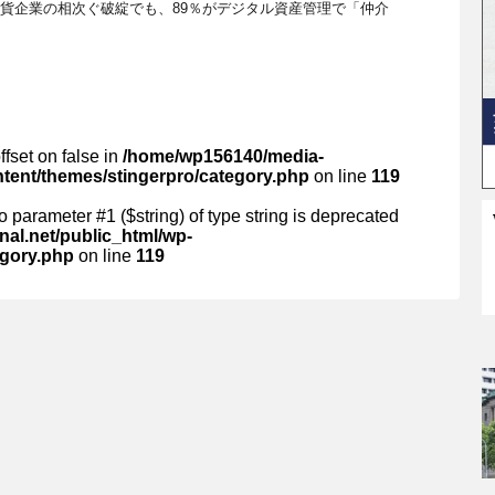
rp仮想通貨企業の相次ぐ破綻でも、89％がデジタル資産管理で「仲介
ffset on false in
/home/wp156140/media-
ntent/themes/stingerpro/category.php
on line
119
 to parameter #1 ($string) of type string is deprecated
al.net/public_html/wp-
egory.php
on line
119