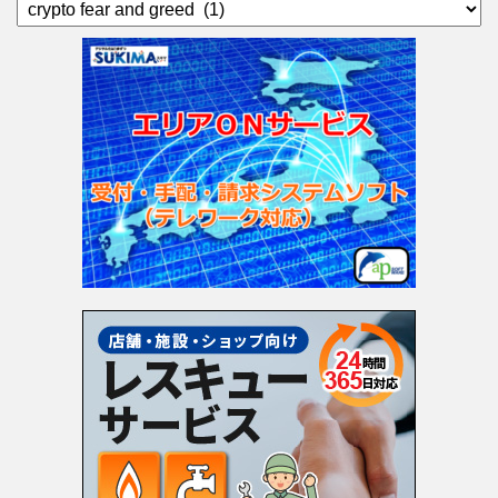
カ
テ
ゴ
リ
ー