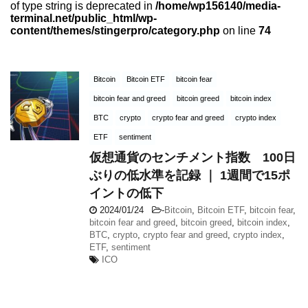
of type string is deprecated in
/home/wp156140/media-
terminal.net/public_html/wp-
content/themes/stingerpro/category.php
on line
74
Bitcoin
Bitcoin ETF
bitcoin fear
bitcoin fear and greed
bitcoin greed
bitcoin index
BTC
crypto
crypto fear and greed
crypto index
ETF
sentiment
仮想通貨のセンチメント指数 100日
ぶりの低水準を記録 ｜ 1週間で15ポ
イントの低下
2024/01/24
-
Bitcoin
,
Bitcoin ETF
,
bitcoin fear
,
bitcoin fear and greed
,
bitcoin greed
,
bitcoin index
,
BTC
,
crypto
,
crypto fear and greed
,
crypto index
,
ETF
,
sentiment
ICO