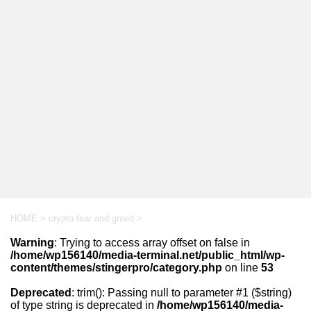
HOME
>
crypto fear and greed
>
Warning
: Trying to access array offset on false in
/home/wp156140/media-terminal.net/public_html/wp-
content/themes/stingerpro/category.php
on line
53
Deprecated
: trim(): Passing null to parameter #1 ($string)
of type string is deprecated in
/home/wp156140/media-