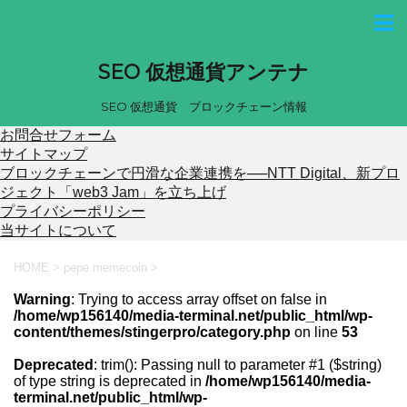
SEO 仮想通貨アンテナ
SEO 仮想通貨 ブロックチェーン情報
お問合せフォーム
サイトマップ
ブロックチェーンで円滑な企業連携を──NTT Digital、新プロ
ジェクト「web3 Jam」を立ち上げ
プライバシーポリシー
当サイトについて
HOME
>
pepe memecoin
>
Warning
: Trying to access array offset on false in
/home/wp156140/media-terminal.net/public_html/wp-
content/themes/stingerpro/category.php
on line
53
Deprecated
: trim(): Passing null to parameter #1 ($string)
of type string is deprecated in
/home/wp156140/media-
terminal.net/public_html/wp-