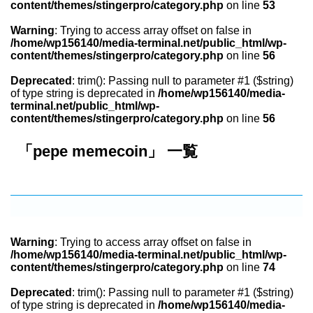
content/themes/stingerpro/category.php
on line
53
Warning
: Trying to access array offset on false in
/home/wp156140/media-terminal.net/public_html/wp-
content/themes/stingerpro/category.php
on line
56
Deprecated
: trim(): Passing null to parameter #1 ($string)
of type string is deprecated in
/home/wp156140/media-
terminal.net/public_html/wp-
content/themes/stingerpro/category.php
on line
56
「pepe memecoin」 一覧
Warning
: Trying to access array offset on false in
/home/wp156140/media-terminal.net/public_html/wp-
content/themes/stingerpro/category.php
on line
74
Deprecated
: trim(): Passing null to parameter #1 ($string)
of type string is deprecated in
/home/wp156140/media-