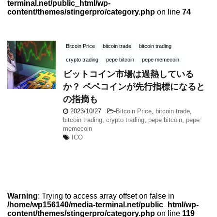
terminal.net/public_html/wp-
content/themes/stingerpro/category.php
on line
74
Bitcoin Price
bitcoin trade
bitcoin trading
crypto trading
pepe bitcoin
pepe memecoin
ビットコイン市場は過熱している
か？ ペペコインが先行指標になると
の指摘も
2023/10/27
-
Bitcoin Price
,
bitcoin trade
,
bitcoin trading
,
crypto trading
,
pepe bitcoin
,
pepe
memecoin
ICO
Warning
: Trying to access array offset on false in
/home/wp156140/media-terminal.net/public_html/wp-
content/themes/stingerpro/category.php
on line
119