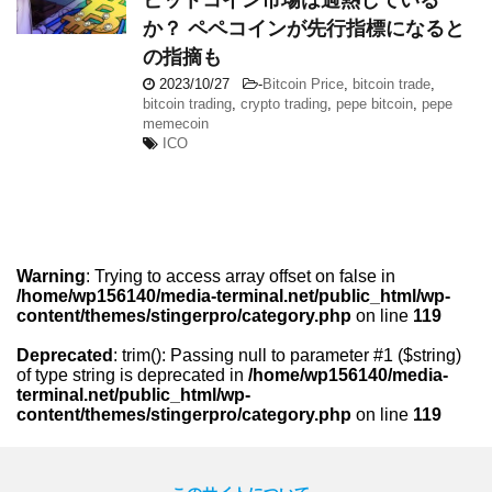
か？ ペペコインが先行指標になると
の指摘も
2023/10/27
-
Bitcoin Price
,
bitcoin trade
,
bitcoin trading
,
crypto trading
,
pepe bitcoin
,
pepe
memecoin
ICO
Warning
: Trying to access array offset on false in
/home/wp156140/media-terminal.net/public_html/wp-
content/themes/stingerpro/category.php
on line
119
Deprecated
: trim(): Passing null to parameter #1 ($string)
of type string is deprecated in
/home/wp156140/media-
terminal.net/public_html/wp-
content/themes/stingerpro/category.php
on line
119