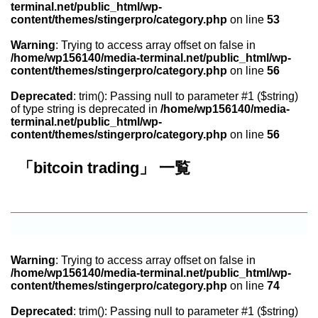
terminal.net/public_html/wp-
content/themes/stingerpro/category.php
on line
53
Warning
: Trying to access array offset on false in
/home/wp156140/media-terminal.net/public_html/wp-
content/themes/stingerpro/category.php
on line
56
Deprecated
: trim(): Passing null to parameter #1 ($string)
of type string is deprecated in
/home/wp156140/media-
terminal.net/public_html/wp-
content/themes/stingerpro/category.php
on line
56
「bitcoin trading」 一覧
Warning
: Trying to access array offset on false in
/home/wp156140/media-terminal.net/public_html/wp-
content/themes/stingerpro/category.php
on line
74
Deprecated
: trim(): Passing null to parameter #1 ($string)