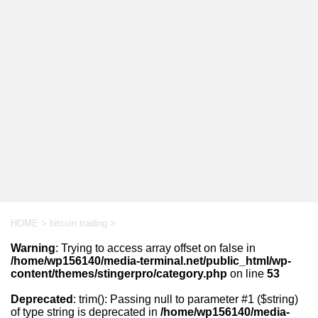
HOME
>
bitcoin trading
>
Warning
: Trying to access array offset on false in
/home/wp156140/media-terminal.net/public_html/wp-
content/themes/stingerpro/category.php
on line
53
Deprecated
: trim(): Passing null to parameter #1 ($string)
of type string is deprecated in
/home/wp156140/media-