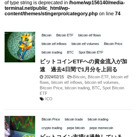
of type string is deprecated in
/home/wp156140/media-
terminal.net/public_html/wp-
content/themes/stingerpro/category.php
on line
74
Bitcoin
Bitcoin ETF
bitcoin etf flows
bitcoin etf inflows
bitcoin etf volumes
Bitcoin Price
bitcoin trading
BTC
Spot Bitcoin ETF
ビットコインETFへの資金流入が加
速 過去4日間で1月分を上回る
2024/02/15
-
Bitcoin
,
Bitcoin ETF
,
bitcoin etf
flows
,
bitcoin etf inflows
,
bitcoin etf volumes
,
Bitcoin Price
,
bitcoin trading
,
BTC
,
Spot Bitcoin
ETF
ICO
Bitcoin Price
bitcoin trade
bitcoin trading
crypto trading
pepe bitcoin
pepe memecoin
ビットコイン市場は過熱している