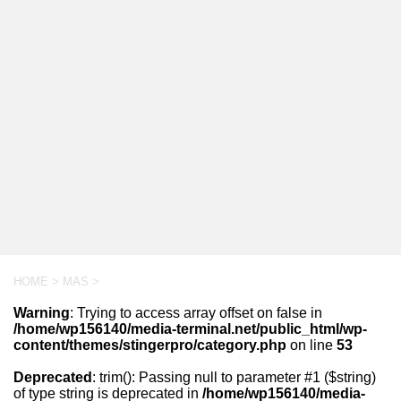
HOME
>
MAS
>
Warning
: Trying to access array offset on false in
/home/wp156140/media-terminal.net/public_html/wp-
content/themes/stingerpro/category.php
on line
53
Deprecated
: trim(): Passing null to parameter #1 ($string)
of type string is deprecated in
/home/wp156140/media-