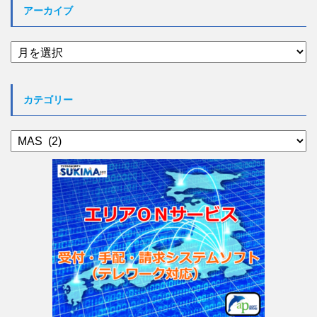
アーカイブ
ア
ー
カ
イ
カテゴリー
ブ
カ
テ
ゴ
リ
ー