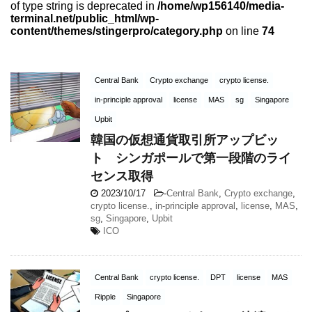
of type string is deprecated in
/home/wp156140/media-
terminal.net/public_html/wp-
content/themes/stingerpro/category.php
on line
74
Central Bank
Crypto exchange
crypto license.
in-principle approval
license
MAS
sg
Singapore
Upbit
韓国の仮想通貨取引所アップビッ
ト シンガポールで第一段階のライ
センス取得
2023/10/17
-
Central Bank
,
Crypto exchange
,
crypto license.
,
in-principle approval
,
license
,
MAS
,
sg
,
Singapore
,
Upbit
ICO
Central Bank
crypto license.
DPT
license
MAS
Ripple
Singapore