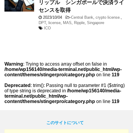
リップル シンガポールで決済ライ
センスを取得
2023/10/04
-
Central Bank
,
crypto license.
,
DPT
,
license
,
MAS
,
Ripple
,
Singapore
ICO
Warning
: Trying to access array offset on false in
/home/wp156140/media-terminal.net/public_html/wp-
content/themes/stingerpro/category.php
on line
119
Deprecated
: trim(): Passing null to parameter #1 ($string)
of type string is deprecated in
/home/wp156140/media-
terminal.net/public_html/wp-
content/themes/stingerpro/category.php
on line
119
このサイトについて