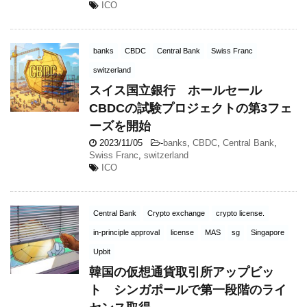
ICO
banks
CBDC
Central Bank
Swiss Franc
switzerland
スイス国立銀行 ホールセール
CBDCの試験プロジェクトの第3フェ
ーズを開始
2023/11/05
-
banks
,
CBDC
,
Central Bank
,
Swiss Franc
,
switzerland
ICO
Central Bank
Crypto exchange
crypto license.
in-principle approval
license
MAS
sg
Singapore
Upbit
韓国の仮想通貨取引所アップビッ
ト シンガポールで第一段階のライ