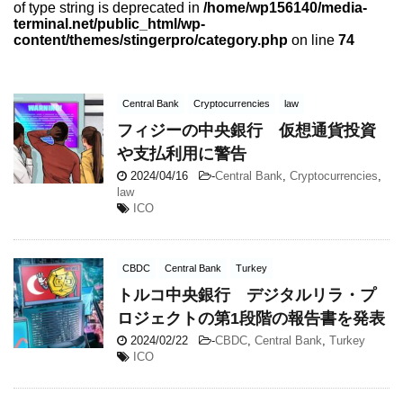
of type string is deprecated in
/home/wp156140/media-
terminal.net/public_html/wp-
content/themes/stingerpro/category.php
on line
74
Central Bank
Cryptocurrencies
law
フィジーの中央銀行 仮想通貨投資
や支払利用に警告
2024/04/16
-
Central Bank
,
Cryptocurrencies
,
law
ICO
CBDC
Central Bank
Turkey
トルコ中央銀行 デジタルリラ・プ
ロジェクトの第1段階の報告書を発表
2024/02/22
-
CBDC
,
Central Bank
,
Turkey
ICO