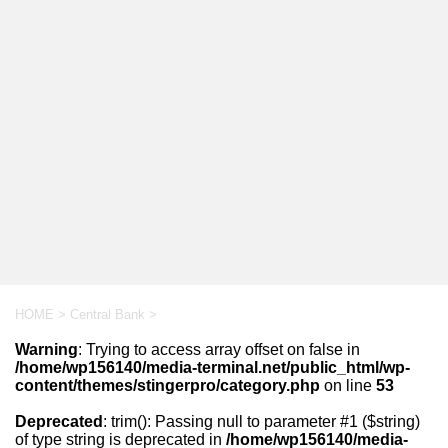
HOME
>
Central Bank
>
Warning
: Trying to access array offset on false in
/home/wp156140/media-terminal.net/public_html/wp-
content/themes/stingerpro/category.php
on line
53
Deprecated
: trim(): Passing null to parameter #1 ($string)
of type string is deprecated in
/home/wp156140/media-