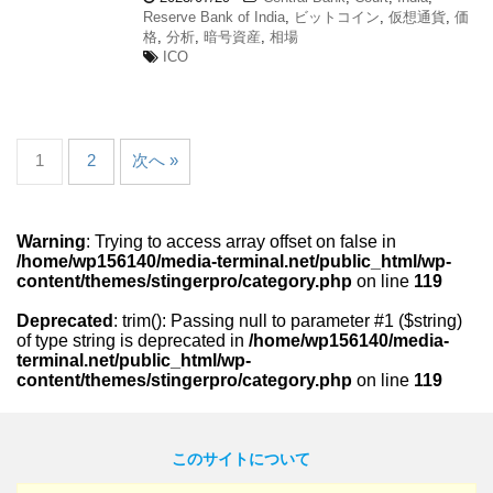
Reserve Bank of India
,
ビットコイン
,
仮想通貨
,
価
格
,
分析
,
暗号資産
,
相場
ICO
1
2
次へ »
Warning
: Trying to access array offset on false in
/home/wp156140/media-terminal.net/public_html/wp-
content/themes/stingerpro/category.php
on line
119
Deprecated
: trim(): Passing null to parameter #1 ($string)
of type string is deprecated in
/home/wp156140/media-
terminal.net/public_html/wp-
content/themes/stingerpro/category.php
on line
119
このサイトについて