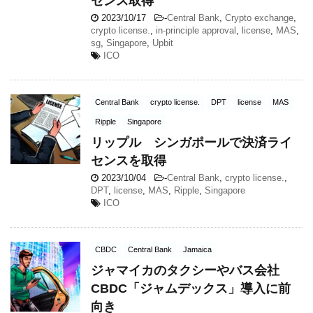
センス取得
2023/10/17
-
Central Bank
,
Crypto exchange
,
crypto license.
,
in-principle approval
,
license
,
MAS
,
sg
,
Singapore
,
Upbit
ICO
Central Bank
crypto license.
DPT
license
MAS
Ripple
Singapore
リップル シンガポールで決済ライ
センスを取得
2023/10/04
-
Central Bank
,
crypto license.
,
DPT
,
license
,
MAS
,
Ripple
,
Singapore
ICO
CBDC
Central Bank
Jamaica
ジャマイカのタクシーやバス会社
CBDC「ジャムデックス」導入に前
向き