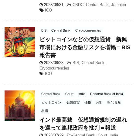
2023/08/31
-
CBDC
,
Central Bank
,
Jamaica
ICO
BIS
Central Bank
Cryptocurrencies
ビットコインなどの仮想通貨 新興
市場における金融リスクを増幅＝BIS
報告書
2023/08/23
-
BIS
,
Central Bank
,
Cryptocurrencies
ICO
Central Bank
Court
India
Reserve Bank of India
ビットコイン
仮想通貨
価格
分析
暗号資産
相場
インド最高裁 仮想通貨規制の遅れ
を巡って連邦政府を批判＝報道
2023/07/29
-
Central Bank
,
Court
,
India
,