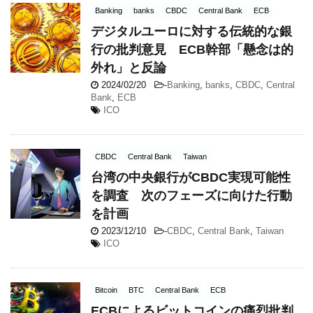
Banking
banks
CBDC
Central Bank
ECB
デジタルユーロに対する伝統的な銀
行の批判意見 ECB幹部「懸念は的
外れ」と反論
2024/02/20
-
Banking
,
banks
,
CBDC
,
Central
Bank
,
ECB
ICO
CBDC
Central Bank
Taiwan
台湾の中央銀行がCBDC実現可能性
を調査 次のフェーズに向けた行動
を計画
2023/12/10
-
CBDC
,
Central Bank
,
Taiwan
ICO
Bitcoin
BTC
Central Bank
ECB
ECBによるビットコインの痛烈批判