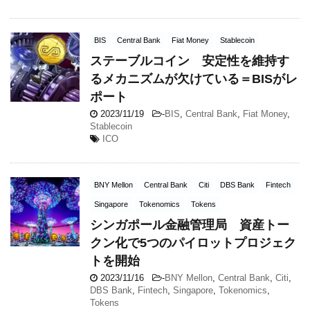
BIS
Central Bank
Fiat Money
Stablecoin
ステーブルコイン 安定性を維持す
るメカニズムが欠けている＝BISがレ
ポート
2023/11/19
-
BIS
,
Central Bank
,
Fiat Money
,
Stablecoin
ICO
BNY Mellon
Central Bank
Citi
DBS Bank
Fintech
Singapore
Tokenomics
Tokens
シンガポール金融管理局 資産トー
クン化で5つのパイロットプロジェク
トを開始
2023/11/16
-
BNY Mellon
,
Central Bank
,
Citi
,
DBS Bank
,
Fintech
,
Singapore
,
Tokenomics
,
Tokens