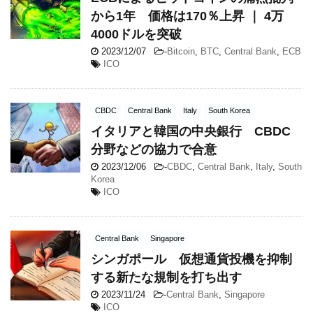
から1年 価格は170％上昇 ｜ 4万
4000ドルを突破
2023/12/07
-
Bitcoin
,
BTC
,
Central Bank
,
ECB
ICO
CBDC
Central Bank
Italy
South Korea
イタリアと韓国の中央銀行 CBDC
分野などの協力で合意
2023/12/06
-
CBDC
,
Central Bank
,
Italy
,
South
Korea
ICO
Central Bank
Singapore
シンガポール 仮想通貨投機を抑制
する新たな規制を打ち出す
2023/11/24
-
Central Bank
,
Singapore
ICO