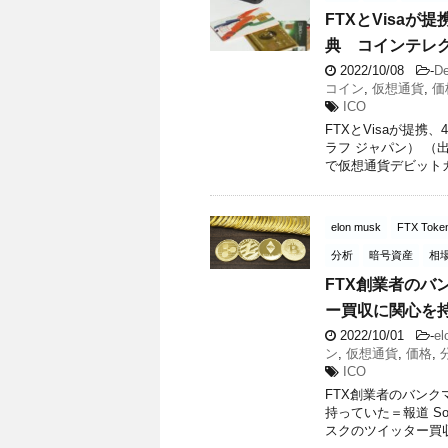
FTXとVisa
典 コインテレグ
2022/10/08
-
De
コイン
,
仮想通貨
,
価
ICO
FTXとVisaが提
ラフ ジャパン） （出
で仮想通貨デビットカー
elon musk
FTX Toke
分析
暗号資産
相
FTX創業者のバ
ー買収に関心を
2022/10/01
-
el
ン
,
仮想通貨
,
価格
,
ICO
FTX創業者のバン
持っていた＝報道 So
スクのツイッター買収に