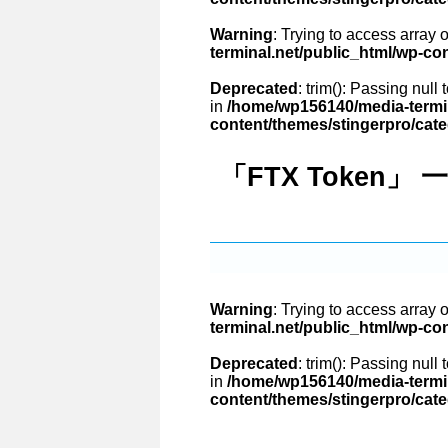
Warning
: Trying to access array o
terminal.net/public_html/wp-co
Deprecated
: trim(): Passing null
in
/home/wp156140/media-termin
content/themes/stingerpro/cat
「FTX Token」 
Warning
: Trying to access array o
terminal.net/public_html/wp-co
Deprecated
: trim(): Passing null
in
/home/wp156140/media-termin
content/themes/stingerpro/cat