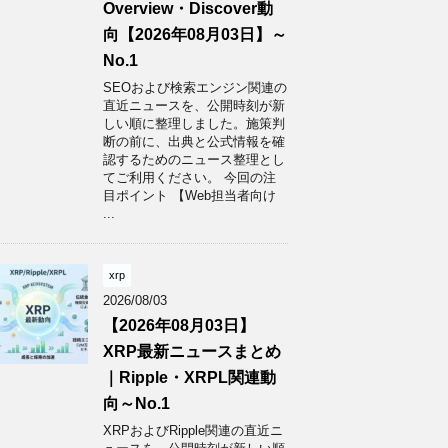
Overview・Discover動
向【2026年08月03日】～
No.1
SEOおよび検索エンジン関連の
直近ニュースを、公開時刻が新
しい順に整理しました。施策判
断の前に、出典と公式情報を確
認するためのニュース整理とし
てご利用ください。 今回の注
目ポイント 【Web担当者向け
...
xrp
2026/08/03
【2026年08月03日】
XRP最新ニュースまとめ
｜Ripple・XRPL関連動
向～No.1
XRPおよびRipple関連の直近ニ