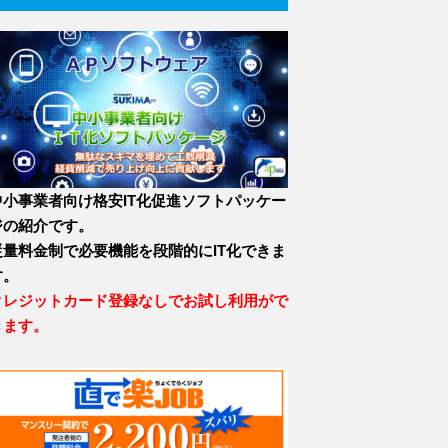
中小事業者向け格安IT化促進ソフトパッケー
ジの紹介です。
従量料金制で必要機能を段階的にIT化できま
す。
クレジットカード登録なしでお試し利用がで
きます。