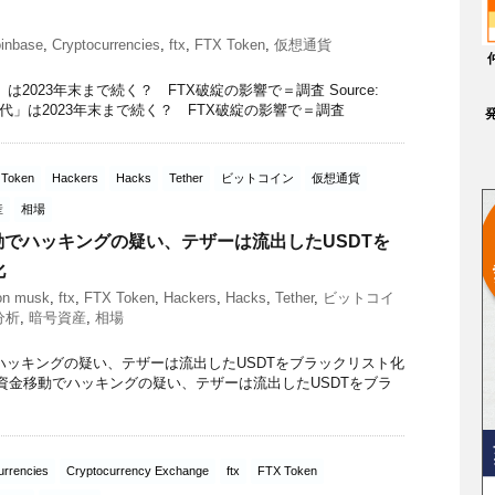
inbase
,
Cryptocurrencies
,
ftx
,
FTX Token
,
仮想通貨
2023年末まで続く？ FTX破綻の影響で＝調査 Source:
時代」は2023年末まで続く？ FTX破綻の影響で＝調査
 Token
Hackers
Hacks
Tether
ビットコイン
仮想通貨
産
相場
動でハッキングの疑い、テザーは流出したUSDTを
化
on musk
,
ftx
,
FTX Token
,
Hackers
,
Hacks
,
Tether
,
ビットコイ
分析
,
暗号資産
,
相場
ハッキングの疑い、テザーは流出したUSDTをブラックリスト化
FTXでの資金移動でハッキングの疑い、テザーは流出したUSDTをブラ
urrencies
Cryptocurrency Exchange
ftx
FTX Token