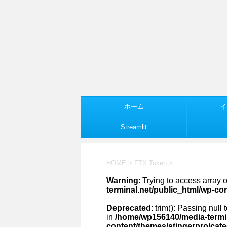
ホーム
イ
Streamlit
HOME
>
FTX Token
>
Warning
: Trying to access array o
terminal.net/public_html/wp-co
Deprecated
: trim(): Passing null
in
/home/wp156140/media-termin
content/themes/stingerpro/cat