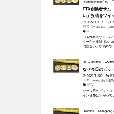
sam bankman-fried
T
FTX創業者サ
い」投稿をツイ
2022/11/10
-
Bi
FTX Token
,
sam ban
ICO
FTX創業者サム・
ターから削除 Sour
問題ない」投稿をツイッ
BTC Markets
Crypto
なぜ今日のビッ
2022/11/09
-
BT
FTX Token
,
仮想通
ICO
なぜ今日のビットコイン
イン価格は下がって
binance
Changpeng 