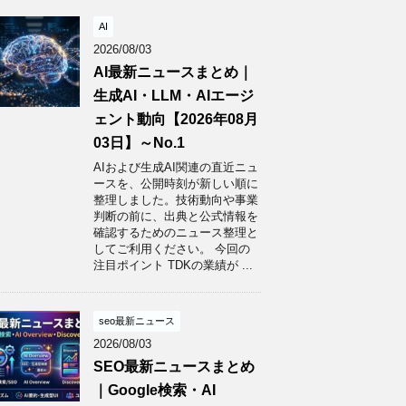
AI
2026/08/03
AI最新ニュースまとめ｜
生成AI・LLM・AIエージ
ェント動向【2026年08月
03日】～No.1
AIおよび生成AI関連の直近ニュ
ースを、公開時刻が新しい順に
整理しました。技術動向や事業
判断の前に、出典と公式情報を
確認するためのニュース整理と
してご利用ください。 今回の
注目ポイント TDKの業績が ...
seo最新ニュース
2026/08/03
SEO最新ニュースまとめ
｜Google検索・AI