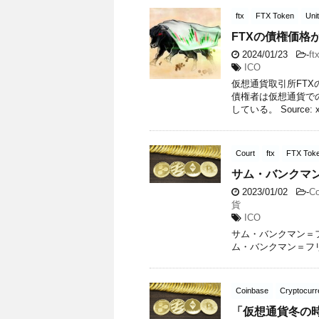
ftx
FTX Token
Uni
FTXの債権価
2024/01/23
-
ft
ICO
仮想通貨取引所FTX
債権者は仮想通貨で
している。 Source: xr
Court
ftx
FTX Tok
サム・バンクマ
2023/01/02
-
Co
貨
ICO
サム・バンクマン＝フリ
ム・バンクマン＝フ
Coinbase
Cryptocurr
「仮想通貨冬の時