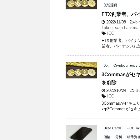
仮想通貨
FTX創業者、
2022/11/08
-
bi
Token
,
sam bankman-
ICO
FTX創業者、バイナン
業者、バイナンスに
Bot
Cryptocurrency 
3Commasがセ
を削除
2022/10/24
-
Bo
ICO
3Commasがセキュリ
xrp3Commasが
Debit Cards
FTX Tok
価格
分析
暗号資