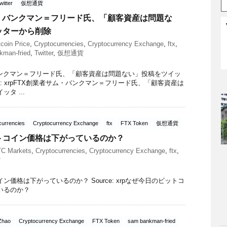
witter
仮想通貨
ム・バンクマン＝フリード氏、「顧客資産は問題な
ッターから削除
tcoin Price
,
Cryptocurrencies
,
Cryptocurrency Exchange
,
ftx
,
kman-fried
,
Twitter
,
仮想通貨
バンクマン＝フリード氏、「顧客資産は問題ない」投稿をツイッ
ce: xrpFTX創業者サム・バンクマン＝フリード氏、「顧客資産は
タ ...
currencies
Cryptocurrency Exchange
ftx
FTX Token
仮想通貨
トコイン価格は下がっているのか？
C Markets
,
Cryptocurrencies
,
Cryptocurrency Exchange
,
ftx
,
貨
価格は下がっているのか？ Source: xrpなぜ今日のビットコ
いるのか？
Zhao
Cryptocurrency Exchange
FTX Token
sam bankman-fried