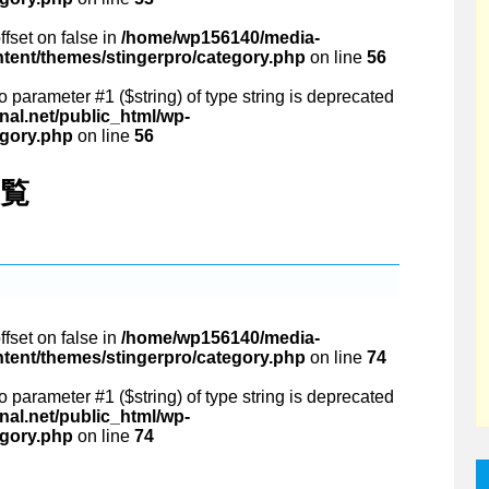
ffset on false in
/home/wp156140/media-
ntent/themes/stingerpro/category.php
on line
56
 to parameter #1 ($string) of type string is deprecated
al.net/public_html/wp-
egory.php
on line
56
一覧
ffset on false in
/home/wp156140/media-
ntent/themes/stingerpro/category.php
on line
74
 to parameter #1 ($string) of type string is deprecated
al.net/public_html/wp-
egory.php
on line
74