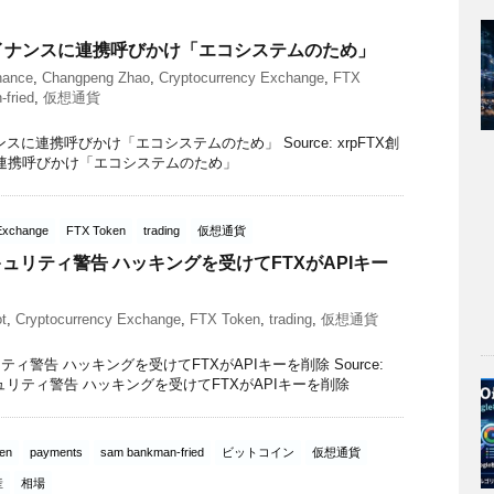
バイナンスに連携呼びかけ「エコシステムのため」
nance
,
Changpeng Zhao
,
Cryptocurrency Exchange
,
FTX
fried
,
仮想通貨
スに連携呼びかけ「エコシステムのため」 Source: xrpFTX創
連携呼びかけ「エコシステムのため」
Exchange
FTX Token
trading
仮想通貨
キュリティ警告 ハッキングを受けてFTXがAPIキー
t
,
Cryptocurrency Exchange
,
FTX Token
,
trading
,
仮想通貨
ティ警告 ハッキングを受けてFTXがAPIキーを削除 Source:
セキュリティ警告 ハッキングを受けてFTXがAPIキーを削除
en
payments
sam bankman-fried
ビットコイン
仮想通貨
産
相場