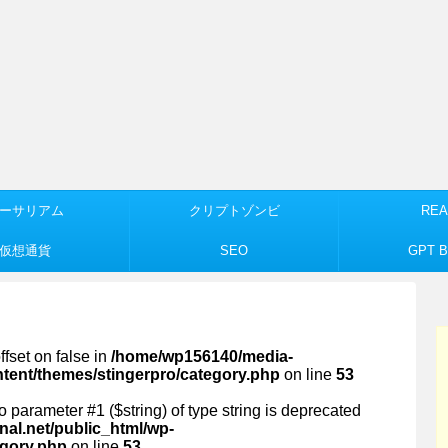
ーサリアム
クリプトゾンビ
REA
仮想通貨
SEO
GPT Bu
ffset on false in
/home/wp156140/media-
ntent/themes/stingerpro/category.php
on line
53
 to parameter #1 ($string) of type string is deprecated
al.net/public_html/wp-
egory.php
on line
53