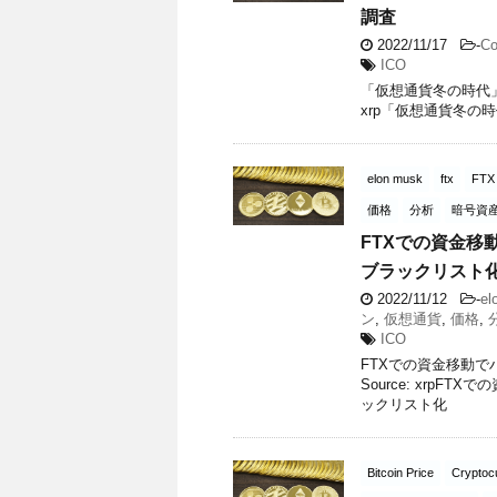
調査
2022/11/17
-
Co
ICO
「仮想通貨冬の時代」は
xrp「仮想通貨冬の
elon musk
ftx
FTX
価格
分析
暗号資
FTXでの資金移
ブラックリスト
2022/11/12
-
el
ン
,
仮想通貨
,
価格
,
ICO
FTXでの資金移動で
Source: xrp
ックリスト化
Bitcoin Price
Cryptoc