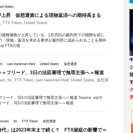
ted States
格が上昇 仮想通貨による現物返済への期待高まる
x
,
FTX Token
,
United States
の債権価格が上昇している。1月25日の裁判所での聴聞を前に、
の「現物」返済を求める要求が裁判所に認められることを期待
p FTXの債 ...
en
sam bankman-fried
United States
仮想通貨
ン＝フリード、3日の法廷審理で無罪主張へ＝報道
urt
,
ftx
,
FTX Token
,
sam bankman-fried
,
United States
,
仮想通
ード、3日の法廷審理で無罪主張へ＝報道 Source: xrpサ
リード、3日の法廷審理で無罪主張へ＝報道
encies
ftx
FTX Token
仮想通貨
代」は2023年末まで続く？ FTX破綻の影響で＝