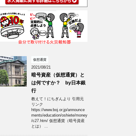
仮想通貨
2021/08/21
暗号資産（仮想通貨）と
は何ですか？ by日本銀
行
教えて！にちぎんより 引用元
リンク
https://www.boj.or.jp/announce
ments/education/oshiete/money
/c27.htm/ 仮想通貨（暗号資産
とは） ...