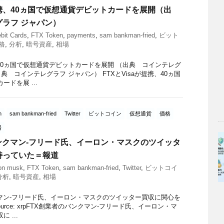
が提携、40ヵ国で仮想通貨デビットカードを展開（出
ラフ ジャパン）
bit Cards
,
FTX Token
,
payments
,
sam bankman-fried
,
ビット
格
,
分析
,
暗号資産
,
相場
携、40ヵ国で仮想通貨デビットカードを展開 （出典 コインテレグ
典 コインテレグラフ ジャパン） FTXとVisaが提携、40ヵ国
ドを展 ...
n
sam bankman-fried
Twitter
ビットコイン
仮想通貨
価格
場
ンクマン-フリード氏、イーロン・マスクのツイッタ
持っていた＝報道
on musk
,
FTX Token
,
sam bankman-fried
,
Twitter
,
ビットコイ
分析
,
暗号資産
,
相場
クマン-フリード氏、イーロン・マスクのツイッター買収に関心を
urce: xrpFTX創業者のバンクマン-フリード氏、イーロン・マ
 ...