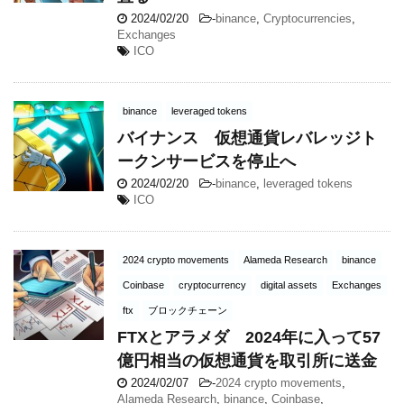
2024/02/20
-
binance
,
Cryptocurrencies
,
Exchanges
ICO
binance
leveraged tokens
バイナンス 仮想通貨レバレッジト
ークンサービスを停止へ
2024/02/20
-
binance
,
leveraged tokens
ICO
2024 crypto movements
Alameda Research
binance
Coinbase
cryptocurrency
digital assets
Exchanges
ftx
ブロックチェーン
FTXとアラメダ 2024年に入って57
億円相当の仮想通貨を取引所に送金
2024/02/07
-
2024 crypto movements
,
Alameda Research
,
binance
,
Coinbase
,