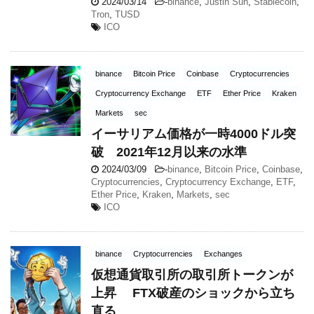
2024/03/14
-
binance
,
Justin Sun
,
Stablecoin
,
Tron
,
TUSD
ICO
binance
Bitcoin Price
Coinbase
Cryptocurrencies
Cryptocurrency Exchange
ETF
Ether Price
Kraken
Markets
sec
イーサリアム価格が一時4000ドル突
破 2021年12月以来の水準
2024/03/09
-
binance
,
Bitcoin Price
,
Coinbase
,
Cryptocurrencies
,
Cryptocurrency Exchange
,
ETF
,
Ether Price
,
Kraken
,
Markets
,
sec
ICO
binance
Cryptocurrencies
Exchanges
仮想通貨取引所の取引所トークンが
上昇 FTX破産のショックから立ち
直る