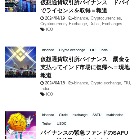
仮想通貨取引所バイナンス ドバイ
でライセンスを取得＝報道
2024/04/19
-
binance
,
Cryptocurrencies
,
Cryptocurrency Exchange
,
Dubai
,
Exchanges
ICO
binance
Crypto exchange
FIU
India
仮想通貨取引所バイナンス 罰金を
支払ってインド市場に復帰へ＝現地
報道
2024/04/18
-
binance
,
Crypto exchange
,
FIU
,
India
ICO
binance
Circle
exchange
SAFU
stablecoins
Tether
USDC
バイナンスの緊急ファンドのSAFU