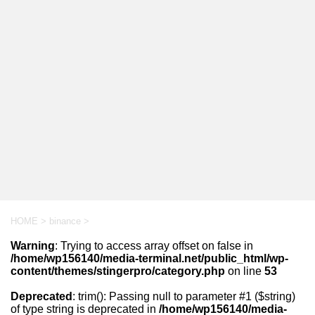
HOME
>
binance
>
Warning
: Trying to access array offset on false in
/home/wp156140/media-terminal.net/public_html/wp-
content/themes/stingerpro/category.php
on line
53
Deprecated
: trim(): Passing null to parameter #1 ($string)
of type string is deprecated in
/home/wp156140/media-