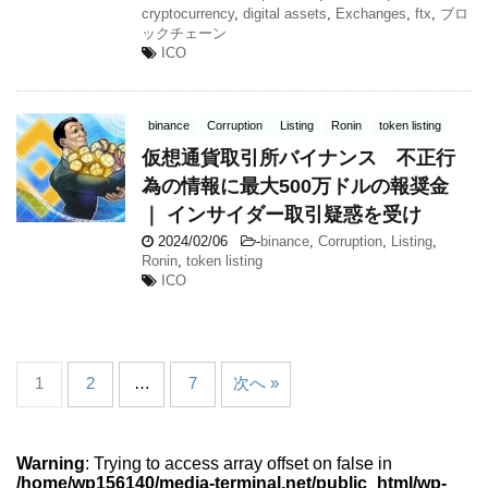
cryptocurrency
,
digital assets
,
Exchanges
,
ftx
,
ブロ
ックチェーン
ICO
binance
Corruption
Listing
Ronin
token listing
仮想通貨取引所バイナンス 不正行
為の情報に最大500万ドルの報奨金
｜ インサイダー取引疑惑を受け
2024/02/06
-
binance
,
Corruption
,
Listing
,
Ronin
,
token listing
ICO
1
2
…
7
次へ »
Warning
: Trying to access array offset on false in
/home/wp156140/media-terminal.net/public_html/wp-