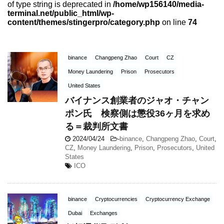
of type string is deprecated in
/home/wp156140/media-
terminal.net/public_html/wp-
content/themes/stingerpro/category.php
on line
74
binance
Changpeng Zhao
Court
CZ
Money Laundering
Prison
Prosecutors
United States
バイナンス創業者のジャオ・チャン
ポン氏 検察側は懲役36ヶ月を求め
る＝裁判所文書
2024/04/24
-
binance
,
Changpeng Zhao
,
Court
,
CZ
,
Money Laundering
,
Prison
,
Prosecutors
,
United
States
ICO
binance
Cryptocurrencies
Cryptocurrency Exchange
Dubai
Exchanges