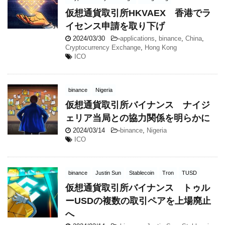
仮想通貨取引所HKVAEX 香港でラ
イセンス申請を取り下げ
2024/03/30
-
applications
,
binance
,
China
,
Cryptocurrency Exchange
,
Hong Kong
ICO
binance
Nigeria
仮想通貨取引所バイナンス ナイジ
ェリア当局との協力関係を明らかに
2024/03/14
-
binance
,
Nigeria
ICO
binance
Justin Sun
Stablecoin
Tron
TUSD
仮想通貨取引所バイナンス トゥル
ーUSDの複数の取引ペアを上場廃止
へ