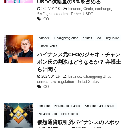
USDC供給量の3％を占める
2024/04/18
-
binance
,
Circle
,
exchange
,
SAFU
,
stablecoins
,
Tether
,
USDC
ICO
binance
Changpeng Zhao
crimes
law
regulation
United States
バイナンス元CEOのジャオ・チャン
ポン氏の判決はどうなるか？ 弁護士
らに聞く
2024/04/16
-
binance
,
Changpeng Zhao
,
crimes
,
law
,
regulation
,
United States
ICO
binance
Binance exchange
Binance market share
Binance spot trading volume
仮想通貨取引所バイナンスのスポッ