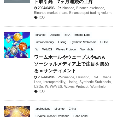
ト取引高 7ヶ月連続の上昇
2024/04/06
-
binance
,
Binance exchange
,
Binance market share
,
Binance spot trading volume
ICO
binance
Delisting
ENA
Ethena Labs
Interoperability
Listing
Synthetic Stablecoin
USDe
W
WAVES
Waves Protocol
Wormhole
ワームホールやウェーブスやENA
ソーシャルメディア上で注目を集め
る＝サンティメント
2024/04/04
-
binance
,
Delisting
,
ENA
,
Ethena
Labs
,
Interoperability
,
Listing
,
Synthetic Stablecoin
,
USDe
,
W
,
WAVES
,
Waves Protocol
,
Wormhole
ICO
applications
binance
China
Cryptocurrency Exchange
Hong Kong