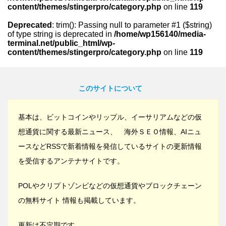
content/themes/stingerpro/category.php
on line
119
Deprecated
: trim(): Passing null to parameter #1 ($string)
of type string is deprecated in
/home/wp156140/media-
terminal.net/public_html/wp-
content/themes/stingerpro/category.php
on line
119
このサイトについて
基本は、ビットコインやリップル、イーサリアムなどの仮
想通貨に関する最新ニュース、 海外ＳＥＯ情報、AIニュ
ースなどRSSで新着情報を発信しているサイトの更新情報
を受信するアンテナサイトです。
POLやクリプトゾンビなどの仮想通貨やブロックチェーン
の無料サイト 情報も掲載しています。
更新は不定期です。