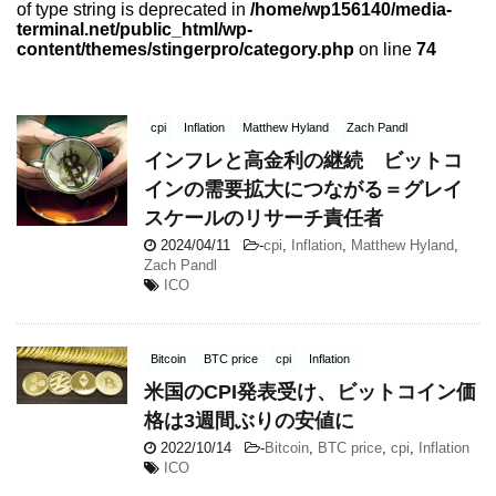
of type string is deprecated in
/home/wp156140/media-
terminal.net/public_html/wp-
content/themes/stingerpro/category.php
on line
74
cpi
Inflation
Matthew Hyland
Zach Pandl
インフレと高金利の継続 ビットコ
インの需要拡大につながる＝グレイ
スケールのリサーチ責任者
2024/04/11
-
cpi
,
Inflation
,
Matthew Hyland
,
Zach Pandl
ICO
Bitcoin
BTC price
cpi
Inflation
米国のCPI発表受け、ビットコイン価
格は3週間ぶりの安値に
2022/10/14
-
Bitcoin
,
BTC price
,
cpi
,
Inflation
ICO