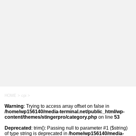
HOME
>
cpi
>
Warning
: Trying to access array offset on false in
/home/wp156140/media-terminal.net/public_html/wp-
content/themes/stingerpro/category.php
on line
53
Deprecated
: trim(): Passing null to parameter #1 ($string)
of type string is deprecated in
/home/wp156140/media-