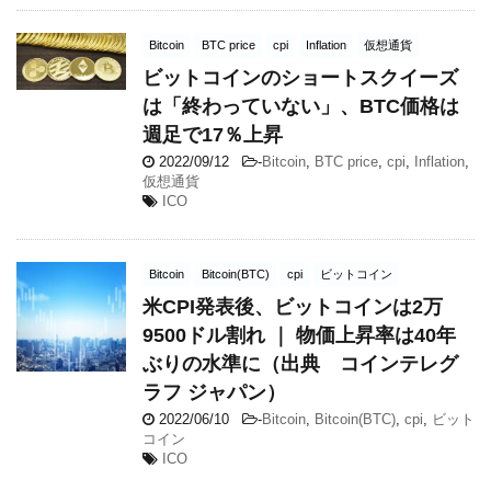
Bitcoin
BTC price
cpi
Inflation
仮想通貨
ビットコインのショートスクイーズ
は「終わっていない」、BTC価格は
週足で17％上昇
2022/09/12
-
Bitcoin
,
BTC price
,
cpi
,
Inflation
,
仮想通貨
ICO
Bitcoin
Bitcoin(BTC)
cpi
ビットコイン
米CPI発表後、ビットコインは2万
9500ドル割れ ｜ 物価上昇率は40年
ぶりの水準に（出典 コインテレグ
ラフ ジャパン）
2022/06/10
-
Bitcoin
,
Bitcoin(BTC)
,
cpi
,
ビット
コイン
ICO