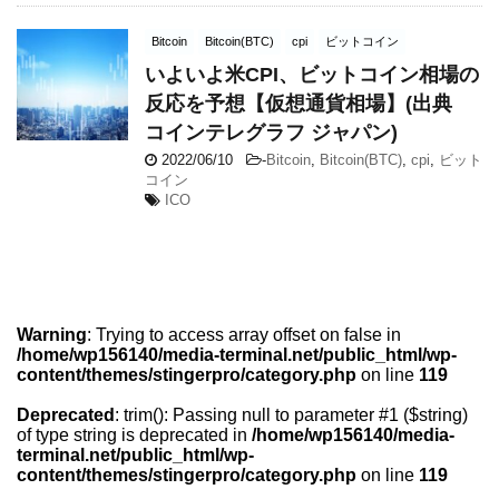
Bitcoin
Bitcoin(BTC)
cpi
ビットコイン
いよいよ米CPI、ビットコイン相場の
反応を予想【仮想通貨相場】(出典
コインテレグラフ ジャパン)
2022/06/10
-
Bitcoin
,
Bitcoin(BTC)
,
cpi
,
ビット
コイン
ICO
Warning
: Trying to access array offset on false in
/home/wp156140/media-terminal.net/public_html/wp-
content/themes/stingerpro/category.php
on line
119
Deprecated
: trim(): Passing null to parameter #1 ($string)
of type string is deprecated in
/home/wp156140/media-
terminal.net/public_html/wp-
content/themes/stingerpro/category.php
on line
119