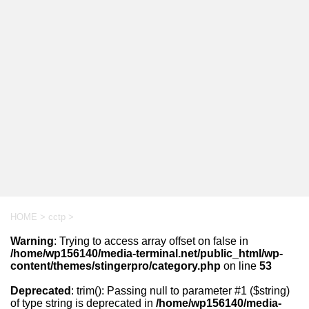
HOME
>
cctp
>
Warning
: Trying to access array offset on false in
/home/wp156140/media-terminal.net/public_html/wp-
content/themes/stingerpro/category.php
on line
53
Deprecated
: trim(): Passing null to parameter #1 ($string)
of type string is deprecated in
/home/wp156140/media-