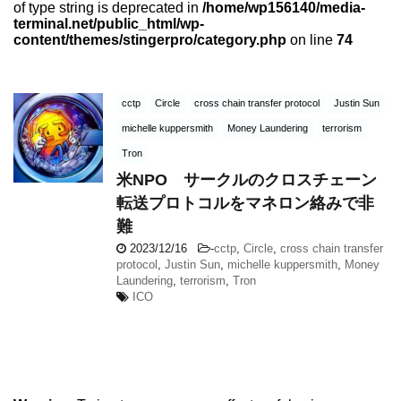
of type string is deprecated in
/home/wp156140/media-
terminal.net/public_html/wp-
content/themes/stingerpro/category.php
on line
74
cctp
Circle
cross chain transfer protocol
Justin Sun
michelle kuppersmith
Money Laundering
terrorism
Tron
米NPO サークルのクロスチェーン
転送プロトコルをマネロン絡みで非
難
2023/12/16
-
cctp
,
Circle
,
cross chain transfer
protocol
,
Justin Sun
,
michelle kuppersmith
,
Money
Laundering
,
terrorism
,
Tron
ICO