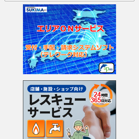
テ
ゴ
リ
ー