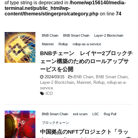
of type string is deprecated in
/home/wp156140/media-
terminal.net/public_html/wp-
content/themes/stingerpro/category.php
on line
74
BNB Chain
BNB Smart Chain
Layer-2 Blockchain
Mainnet
Rollup
rollup-as-a-service
BNBチェーン レイヤー2ブロックチ
ェーン構築のためのロールアップサ
ービスを公開
2024/03/15
-
BNB Chain
,
BNB Smart Chain
,
Layer-2 Blockchain
,
Mainnet
,
Rollup
,
rollup-as-a-
service
ICO
BNB Smart Chain
exit scam
LSC
Rug Pull
ブロックチェーン
中国拠点のNFTプロジェクト「ラッ