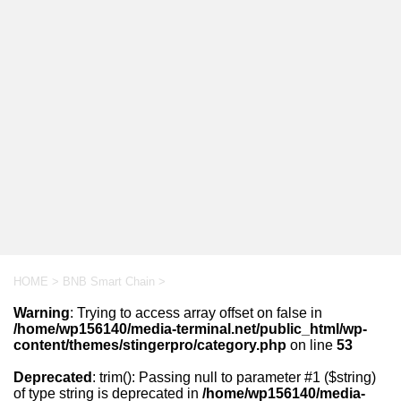
HOME
>
BNB Smart Chain
>
Warning
: Trying to access array offset on false in
/home/wp156140/media-terminal.net/public_html/wp-
content/themes/stingerpro/category.php
on line
53
Deprecated
: trim(): Passing null to parameter #1 ($string)
of type string is deprecated in
/home/wp156140/media-