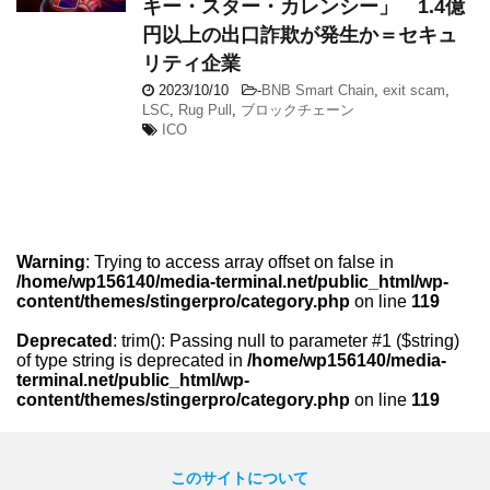
キー・スター・カレンシー」 1.4億
円以上の出口詐欺が発生か＝セキュ
リティ企業
2023/10/10
-
BNB Smart Chain
,
exit scam
,
LSC
,
Rug Pull
,
ブロックチェーン
ICO
Warning
: Trying to access array offset on false in
/home/wp156140/media-terminal.net/public_html/wp-
content/themes/stingerpro/category.php
on line
119
Deprecated
: trim(): Passing null to parameter #1 ($string)
of type string is deprecated in
/home/wp156140/media-
terminal.net/public_html/wp-
content/themes/stingerpro/category.php
on line
119
このサイトについて