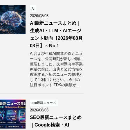
AI
2026/08/03
AI最新ニュースまとめ｜
生成AI・LLM・AIエージ
ェント動向【2026年08月
03日】～No.1
AIおよび生成AI関連の直近ニュ
ースを、公開時刻が新しい順に
整理しました。技術動向や事業
判断の前に、出典と公式情報を
確認するためのニュース整理と
してご利用ください。 今回の
注目ポイント TDKの業績が ...
seo最新ニュース
2026/08/03
SEO最新ニュースまとめ
｜Google検索・AI