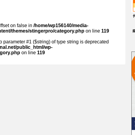
ffset on false in
/home/wp156140/media-
ntent/themes/stingerpro/category.php
on line
119
 to parameter #1 ($string) of type string is deprecated
al.net/public_html/wp-
egory.php
on line
119