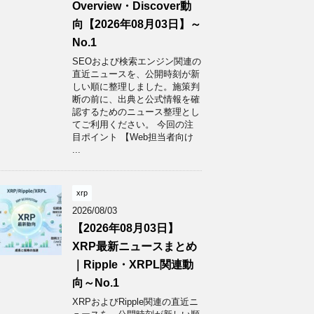
Overview・Discover動
向【2026年08月03日】～
No.1
SEOおよび検索エンジン関連の
直近ニュースを、公開時刻が新
しい順に整理しました。施策判
断の前に、出典と公式情報を確
認するためのニュース整理とし
てご利用ください。 今回の注
目ポイント 【Web担当者向け
...
xrp
2026/08/03
【2026年08月03日】
XRP最新ニュースまとめ
｜Ripple・XRPL関連動
向～No.1
XRPおよびRipple関連の直近ニ