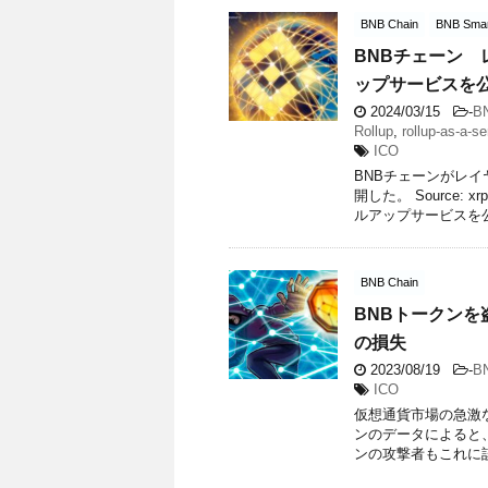
BNB Chain
BNB Smar
BNBチェーン
ップサービスを
2024/03/15
-
B
Rollup
,
rollup-as-a-se
ICO
BNBチェーンがレ
開した。 Source
ルアップサービスを
BNB Chain
BNBトークンを
の損失
2023/08/19
-
B
ICO
仮想通貨市場の急激
ンのデータによると、
ンの攻撃者もこれに該当する