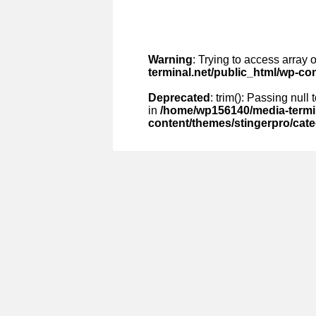
Warning
: Trying to access array o
terminal.net/public_html/wp-co
Deprecated
: trim(): Passing null
in
/home/wp156140/media-termin
content/themes/stingerpro/cat