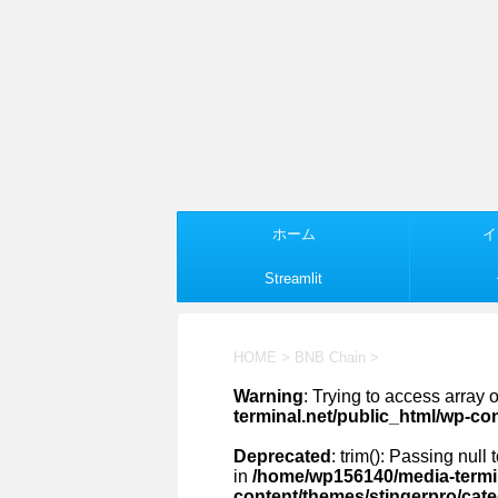
ホーム
イ
Streamlit
HOME
>
BNB Chain
>
Warning
: Trying to access array o
terminal.net/public_html/wp-co
Deprecated
: trim(): Passing null
in
/home/wp156140/media-termin
content/themes/stingerpro/cat