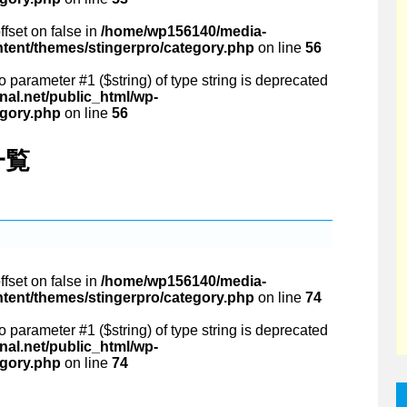
ffset on false in
/home/wp156140/media-
ntent/themes/stingerpro/category.php
on line
56
 to parameter #1 ($string) of type string is deprecated
al.net/public_html/wp-
egory.php
on line
56
一覧
ffset on false in
/home/wp156140/media-
ntent/themes/stingerpro/category.php
on line
74
 to parameter #1 ($string) of type string is deprecated
al.net/public_html/wp-
egory.php
on line
74