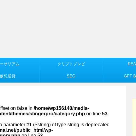
ーサリアム
クリプトゾンビ
REA
仮想通貨
SEO
GPT Bu
ffset on false in
/home/wp156140/media-
ntent/themes/stingerpro/category.php
on line
53
 to parameter #1 ($string) of type string is deprecated
al.net/public_html/wp-
egory.php
on line
53