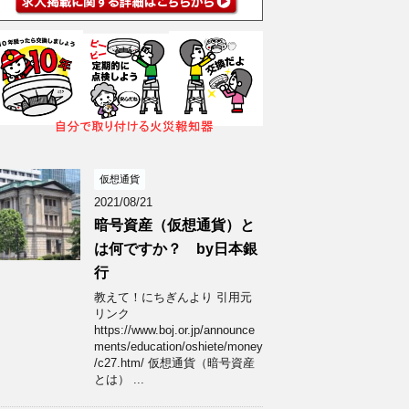
仮想通貨
2021/08/21
暗号資産（仮想通貨）と
は何ですか？ by日本銀
行
教えて！にちぎんより 引用元
リンク
https://www.boj.or.jp/announce
ments/education/oshiete/money
/c27.htm/ 仮想通貨（暗号資産
とは） ...