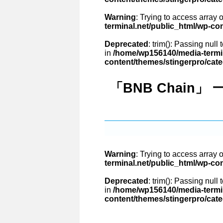
Warning
: Trying to access array o
terminal.net/public_html/wp-co
Deprecated
: trim(): Passing null
in
/home/wp156140/media-termin
content/themes/stingerpro/cat
「BNB Chain」 
Warning
: Trying to access array o
terminal.net/public_html/wp-co
Deprecated
: trim(): Passing null
in
/home/wp156140/media-termin
content/themes/stingerpro/cat