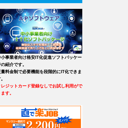
中小事業者向け格安IT化促進ソフトパッケー
ジの紹介です。
従量料金制で必要機能を段階的にIT化できま
す。
クレジットカード登録なしでお試し利用がで
きます。