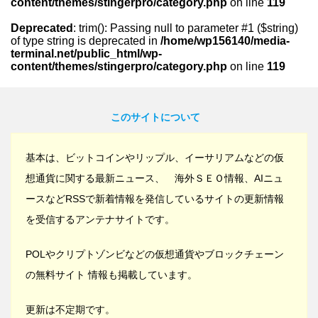
content/themes/stingerpro/category.php
on line
119
Deprecated
: trim(): Passing null to parameter #1 ($string)
of type string is deprecated in
/home/wp156140/media-
terminal.net/public_html/wp-
content/themes/stingerpro/category.php
on line
119
このサイトについて
基本は、ビットコインやリップル、イーサリアムなどの仮
想通貨に関する最新ニュース、 海外ＳＥＯ情報、AIニュ
ースなどRSSで新着情報を発信しているサイトの更新情報
を受信するアンテナサイトです。
POLやクリプトゾンビなどの仮想通貨やブロックチェーン
の無料サイト 情報も掲載しています。
更新は不定期です。