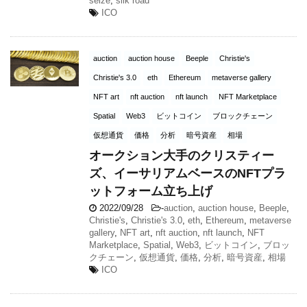
seize
,
silk road
ICO
auction
auction house
Beeple
Christie's
Christie's 3.0
eth
Ethereum
metaverse gallery
NFT art
nft auction
nft launch
NFT Marketplace
Spatial
Web3
ビットコイン
ブロックチェーン
仮想通貨
価格
分析
暗号資産
相場
オークション大手のクリスティー
ズ、イーサリアムベースのNFTプラ
ットフォーム立ち上げ
2022/09/28
-
auction
,
auction house
,
Beeple
,
Christie's
,
Christie's 3.0
,
eth
,
Ethereum
,
metaverse
gallery
,
NFT art
,
nft auction
,
nft launch
,
NFT
Marketplace
,
Spatial
,
Web3
,
ビットコイン
,
ブロッ
クチェーン
,
仮想通貨
,
価格
,
分析
,
暗号資産
,
相場
ICO