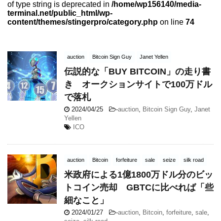
of type string is deprecated in
/home/wp156140/media-
terminal.net/public_html/wp-
content/themes/stingerpro/category.php
on line
74
auction
Bitcoin Sign Guy
Janet Yellen
伝説的な「BUY BITCOIN」の走り書
き オークションサイトで100万ドル
で落札
2024/04/25
-
auction
,
Bitcoin Sign Guy
,
Janet
Yellen
ICO
auction
Bitcoin
forfeiture
sale
seize
silk road
米政府による1億1800万ドル分のビッ
トコイン売却 GBTCに比べれば「些
細なこと」
2024/01/27
-
auction
,
Bitcoin
,
forfeiture
,
sale
,