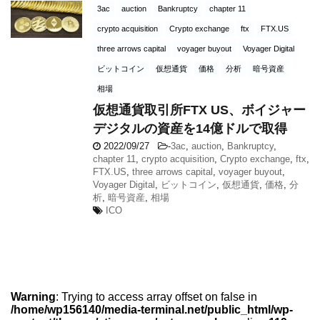
3ac
auction
Bankruptcy
chapter 11
crypto acquisition
Crypto exchange
ftx
FTX.US
three arrows capital
voyager buyout
Voyager Digital
ビットコイン
仮想通貨
価格
分析
暗号資産
相場
仮想通貨取引所FTX US、ボイジャー
デジタルの資産を14億ドルで取得
2022/09/27
-
3ac
,
auction
,
Bankruptcy
,
chapter 11
,
crypto acquisition
,
Crypto exchange
,
ftx
,
FTX.US
,
three arrows capital
,
voyager buyout
,
Voyager Digital
,
ビットコイン
,
仮想通貨
,
価格
,
分
析
,
暗号資産
,
相場
ICO
Warning
: Trying to access array offset on false in
/home/wp156140/media-terminal.net/public_html/wp-