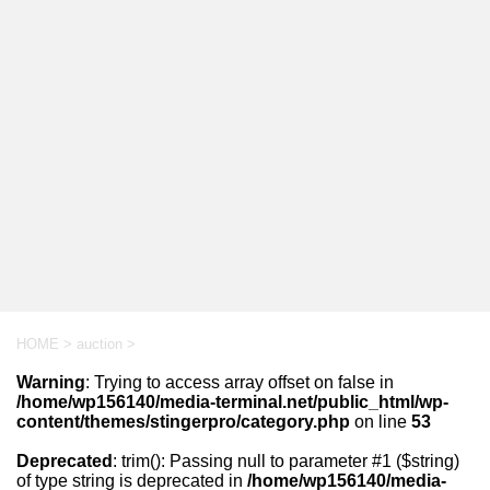
HOME
>
auction
>
Warning
: Trying to access array offset on false in
/home/wp156140/media-terminal.net/public_html/wp-
content/themes/stingerpro/category.php
on line
53
Deprecated
: trim(): Passing null to parameter #1 ($string)
of type string is deprecated in
/home/wp156140/media-