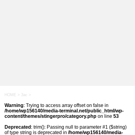
HOME
>
3ac
>
Warning
: Trying to access array offset on false in
/home/wp156140/media-terminal.net/public_html/wp-
content/themes/stingerpro/category.php
on line
53
Deprecated
: trim(): Passing null to parameter #1 ($string)
of type string is deprecated in
/home/wp156140/media-