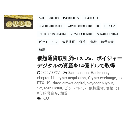
3ac
auction
Bankruptcy
chapter 11
crypto acquisition
Crypto exchange
ftx
FTX.US
three arrows capital
voyager buyout
Voyager Digital
ビットコイン
仮想通貨
価格
分析
暗号資産
相場
仮想通貨取引所FTX US、ボイジャー
デジタルの資産を14億ドルで取得
2022/09/27
-
3ac
,
auction
,
Bankruptcy
,
chapter 11
,
crypto acquisition
,
Crypto exchange
,
ftx
,
FTX.US
,
three arrows capital
,
voyager buyout
,
Voyager Digital
,
ビットコイン
,
仮想通貨
,
価格
,
分
析
,
暗号資産
,
相場
ICO