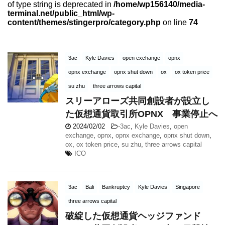
of type string is deprecated in
/home/wp156140/media-
terminal.net/public_html/wp-
content/themes/stingerpro/category.php
on line
74
3ac
Kyle Davies
open exchange
opnx
opnx exchange
opnx shut down
ox
ox token price
su zhu
three arrows capital
スリーアローズ共同創設者が設立し
た仮想通貨取引所OPNX 事業停止へ
2024/02/02
-
3ac
,
Kyle Davies
,
open
exchange
,
opnx
,
opnx exchange
,
opnx shut down
,
ox
,
ox token price
,
su zhu
,
three arrows capital
ICO
3ac
Bali
Bankruptcy
Kyle Davies
Singapore
three arrows capital
破綻した仮想通貨ヘッジファンド