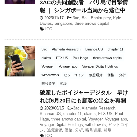
3ACの共同創設者 バリ島で目撃情
報 ｜ シンガポール当局から逃亡中
2023/11/17
-
3ac
,
Bali
,
Bankruptcy
,
Kyle
Davies
,
Singapore
,
three arrows capital
ICO
3ac
Alameda Research
Binance.US
chapter 11
claims
FTX.US
Paul Hage
three arrows capital
Voyager
Voyager app
Voyager Digital Holdings
withdrawals
ビットコイン
仮想通貨
価格
分析
暗号資産
相場
破産したボイジャーデジタル 早け
れば6月20日にも顧客の出金を再開
2023/06/15
-
3ac
,
Alameda Research
,
Binance.US
,
chapter 11
,
claims
,
FTX.US
,
Paul
Hage
,
three arrows capital
,
Voyager
,
Voyager app
,
Voyager Digital Holdings
,
withdrawals
,
ビットコイ
ン
,
仮想通貨
,
価格
,
分析
,
暗号資産
,
相場
ICO