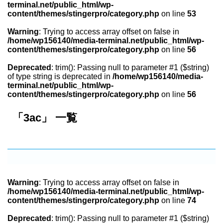
terminal.net/public_html/wp-
content/themes/stingerpro/category.php
on line
53
Warning
: Trying to access array offset on false in
/home/wp156140/media-terminal.net/public_html/wp-
content/themes/stingerpro/category.php
on line
56
Deprecated
: trim(): Passing null to parameter #1 ($string)
of type string is deprecated in
/home/wp156140/media-
terminal.net/public_html/wp-
content/themes/stingerpro/category.php
on line
56
「3ac」 一覧
Warning
: Trying to access array offset on false in
/home/wp156140/media-terminal.net/public_html/wp-
content/themes/stingerpro/category.php
on line
74
Deprecated
: trim(): Passing null to parameter #1 ($string)