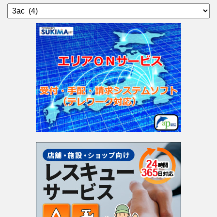
カ
テ
ゴ
リ
ー