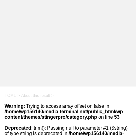
HOME
>
About this result
>
Warning
: Trying to access array offset on false in
/home/wp156140/media-terminal.net/public_html/wp-
content/themes/stingerpro/category.php
on line
53
Deprecated
: trim(): Passing null to parameter #1 ($string)
of type string is deprecated in
/home/wp156140/media-