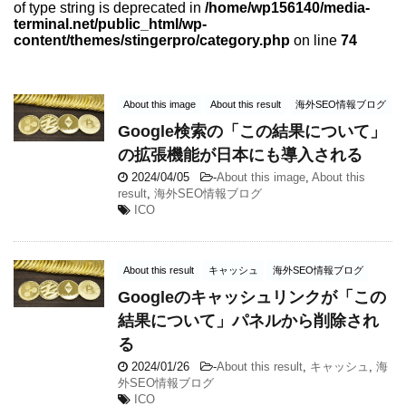
of type string is deprecated in
/home/wp156140/media-
terminal.net/public_html/wp-
content/themes/stingerpro/category.php
on line
74
About this image
About this result
海外SEO情報ブログ
Google検索の「この結果について」
の拡張機能が日本にも導入される
2024/04/05
-
About this image
,
About this
result
,
海外SEO情報ブログ
ICO
About this result
キャッシュ
海外SEO情報ブログ
Googleのキャッシュリンクが「この
結果について」パネルから削除され
る
2024/01/26
-
About this result
,
キャッシュ
,
海
外SEO情報ブログ
ICO