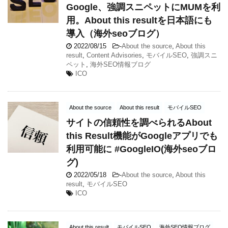
Google、強調スニペットにMUMを利
用。About this resultを日本語にも
導入（海外seoブログ）
2022/08/15
-
About the source
,
About this
result
,
Content Advisories
,
モバイルSEO
,
強調スニ
ペット
,
海外SEO情報ブログ
ICO
About the source
About this result
モバイルSEO
サイトの信頼性を調べられるAbout
this Result機能がGoogleアプリでも
利用可能に #GoogleIO(海外seoブロ
グ)
2022/05/18
-
About the source
,
About this
result
,
モバイルSEO
ICO
About this result
モバイルSEO
海外SEO情報ブログ