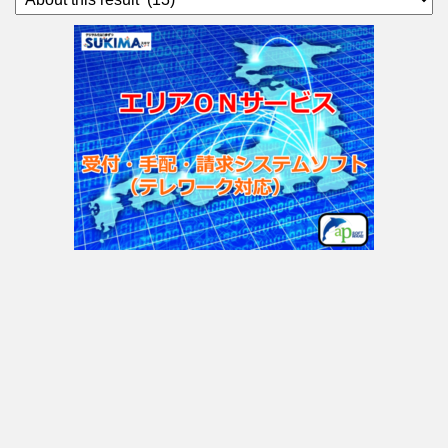
テ
ゴ
リ
ー