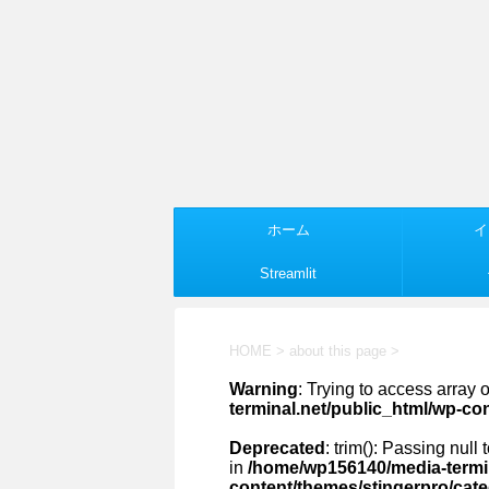
ホーム
イ
Streamlit
HOME
>
about this page
>
Warning
: Trying to access array o
terminal.net/public_html/wp-co
Deprecated
: trim(): Passing null
in
/home/wp156140/media-termin
content/themes/stingerpro/cat