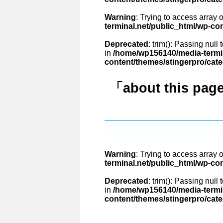
Warning
: Trying to access array o
terminal.net/public_html/wp-co
Deprecated
: trim(): Passing null
in
/home/wp156140/media-termin
content/themes/stingerpro/cat
「about this pa
Warning
: Trying to access array o
terminal.net/public_html/wp-co
Deprecated
: trim(): Passing null
in
/home/wp156140/media-termin
content/themes/stingerpro/cat