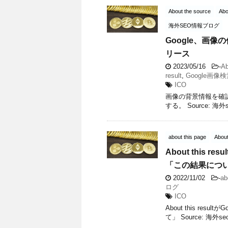
About the source
Abo
海外SEO情報ブログ
Google、画像の
リース
2023/05/16
-
Ab
result
,
Google画像
ICO
画像の背景情報を確認する
する。 Source: 海
about this page
About
About this
「この結果につ
2022/11/02
-
ab
ログ
ICO
About this r
て」 Source: 海外seo