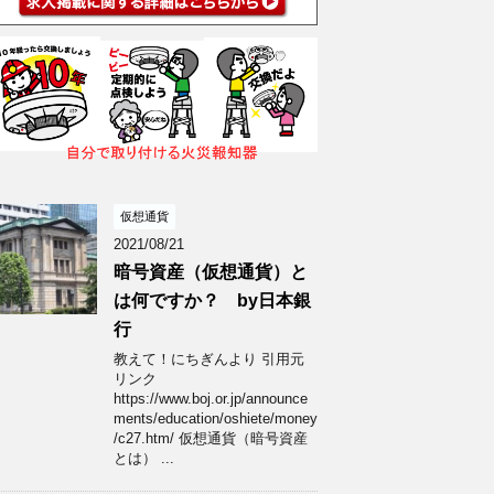
仮想通貨
2021/08/21
暗号資産（仮想通貨）と
は何ですか？ by日本銀
行
教えて！にちぎんより 引用元
リンク
https://www.boj.or.jp/announce
ments/education/oshiete/money
/c27.htm/ 仮想通貨（暗号資産
とは） ...