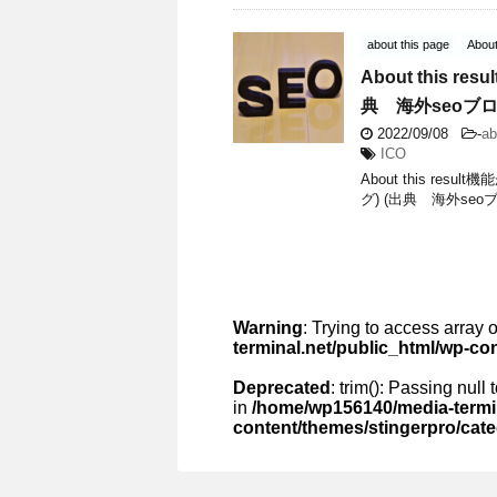
about this page
About
About this
典 海外seoブロ
2022/09/08
-
ab
ICO
About this re
グ) (出典 海外seoブログ
Warning
: Trying to access array o
terminal.net/public_html/wp-co
Deprecated
: trim(): Passing null
in
/home/wp156140/media-termin
content/themes/stingerpro/cat