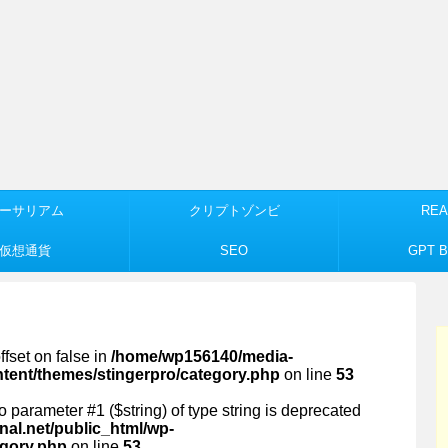
ーサリアム
クリプトゾンビ
REA
仮想通貨
SEO
GPT Bu
ffset on false in
/home/wp156140/media-
ntent/themes/stingerpro/category.php
on line
53
 to parameter #1 ($string) of type string is deprecated
al.net/public_html/wp-
egory.php
on line
53