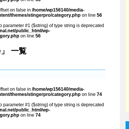
ffset on false in
/home/wp156140/media-
ntent/themes/stingerpro/category.php
on line
56
 to parameter #1 ($string) of type string is deprecated
al.net/public_html/wp-
egory.php
on line
56
ge」 一覧
ffset on false in
/home/wp156140/media-
ntent/themes/stingerpro/category.php
on line
74
 to parameter #1 ($string) of type string is deprecated
al.net/public_html/wp-
egory.php
on line
74