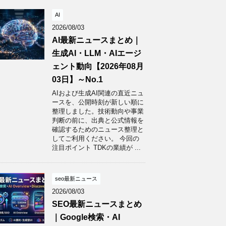
AI
2026/08/03
AI最新ニュースまとめ｜
生成AI・LLM・AIエージ
ェント動向【2026年08月
03日】～No.1
AIおよび生成AI関連の直近ニュ
ースを、公開時刻が新しい順に
整理しました。技術動向や事業
判断の前に、出典と公式情報を
確認するためのニュース整理と
してご利用ください。 今回の
注目ポイント TDKの業績が ...
seo最新ニュース
2026/08/03
SEO最新ニュースまとめ
｜Google検索・AI