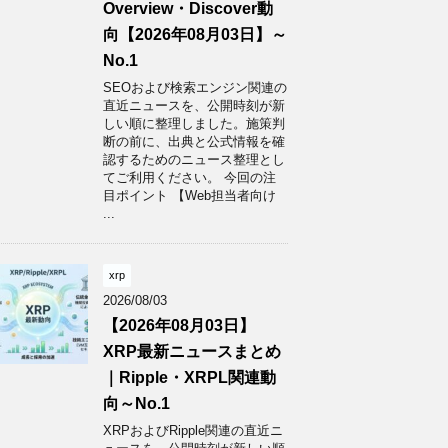
Overview・Discover動
向【2026年08月03日】～
No.1
SEOおよび検索エンジン関連の
直近ニュースを、公開時刻が新
しい順に整理しました。施策判
断の前に、出典と公式情報を確
認するためのニュース整理とし
てご利用ください。 今回の注
目ポイント 【Web担当者向け
...
xrp
2026/08/03
【2026年08月03日】
XRP最新ニュースまとめ
｜Ripple・XRPL関連動
向～No.1
XRPおよびRipple関連の直近ニ