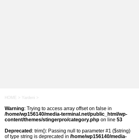
HOME
>
Yardeni
>
Warning
: Trying to access array offset on false in
/home/wp156140/media-terminal.net/public_html/wp-
content/themes/stingerpro/category.php
on line
53
Deprecated
: trim(): Passing null to parameter #1 ($string)
of type string is deprecated in
/home/wp156140/media-