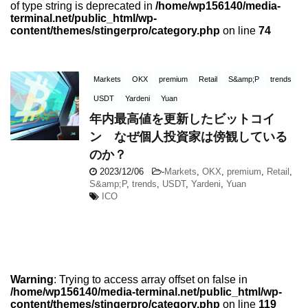
of type string is deprecated in
/home/wp156140/media-
terminal.net/public_html/wp-
content/themes/stingerpro/category.php
on line
74
Markets
OKX
premium
Retail
S&amp;P
trends
USDT
Yardeni
Yuan
年内最高値を更新したビットコイ
ン なぜ個人投資家は傍観している
のか？
2023/12/06
-
Markets
,
OKX
,
premium
,
Retail
,
S&amp;P
,
trends
,
USDT
,
Yardeni
,
Yuan
ICO
Warning
: Trying to access array offset on false in
/home/wp156140/media-terminal.net/public_html/wp-
content/themes/stingerpro/category.php
on line
119