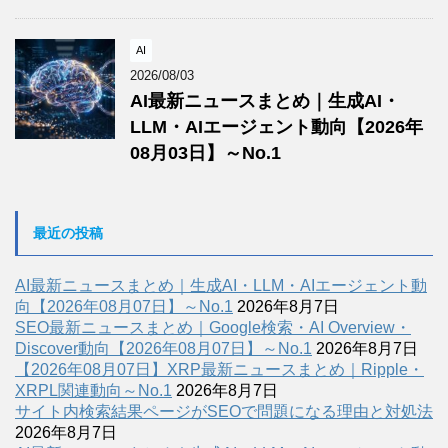
AI
2026/08/03
AI最新ニュースまとめ｜生成AI・
LLM・AIエージェント動向【2026年
08月03日】～No.1
最近の投稿
AI最新ニュースまとめ｜生成AI・LLM・AIエージェント動
向【2026年08月07日】～No.1
2026年8月7日
SEO最新ニュースまとめ｜Google検索・AI Overview・
Discover動向【2026年08月07日】～No.1
2026年8月7日
【2026年08月07日】XRP最新ニュースまとめ｜Ripple・
XRPL関連動向～No.1
2026年8月7日
サイト内検索結果ページがSEOで問題になる理由と対処法
2026年8月7日