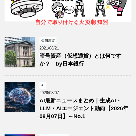
仮想通貨
2021/08/21
暗号資産（仮想通貨）とは何です
か？ by日本銀行
AI
2026/08/07
AI最新ニュースまとめ｜生成AI・
LLM・AIエージェント動向【2026年
08月07日】～No.1