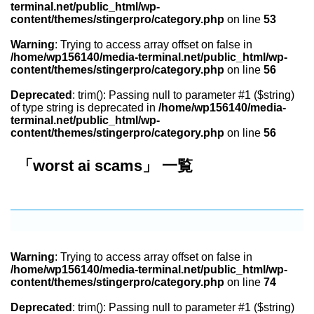
terminal.net/public_html/wp-
content/themes/stingerpro/category.php
on line
53
Warning
: Trying to access array offset on false in
/home/wp156140/media-terminal.net/public_html/wp-
content/themes/stingerpro/category.php
on line
56
Deprecated
: trim(): Passing null to parameter #1 ($string)
of type string is deprecated in
/home/wp156140/media-
terminal.net/public_html/wp-
content/themes/stingerpro/category.php
on line
56
「worst ai scams」 一覧
Warning
: Trying to access array offset on false in
/home/wp156140/media-terminal.net/public_html/wp-
content/themes/stingerpro/category.php
on line
74
Deprecated
: trim(): Passing null to parameter #1 ($string)