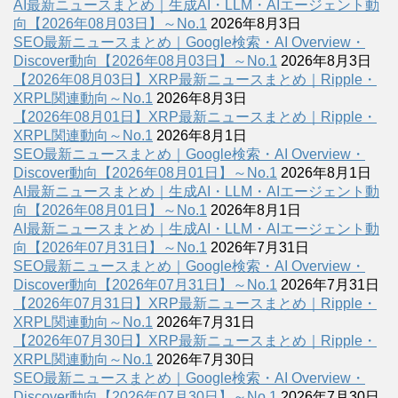
AI最新ニュースまとめ｜生成AI・LLM・AIエージェント動
向【2026年08月03日】～No.1
2026年8月3日
SEO最新ニュースまとめ｜Google検索・AI Overview・
Discover動向【2026年08月03日】～No.1
2026年8月3日
【2026年08月03日】XRP最新ニュースまとめ｜Ripple・
XRPL関連動向～No.1
2026年8月3日
【2026年08月01日】XRP最新ニュースまとめ｜Ripple・
XRPL関連動向～No.1
2026年8月1日
SEO最新ニュースまとめ｜Google検索・AI Overview・
Discover動向【2026年08月01日】～No.1
2026年8月1日
AI最新ニュースまとめ｜生成AI・LLM・AIエージェント動
向【2026年08月01日】～No.1
2026年8月1日
AI最新ニュースまとめ｜生成AI・LLM・AIエージェント動
向【2026年07月31日】～No.1
2026年7月31日
SEO最新ニュースまとめ｜Google検索・AI Overview・
Discover動向【2026年07月31日】～No.1
2026年7月31日
【2026年07月31日】XRP最新ニュースまとめ｜Ripple・
XRPL関連動向～No.1
2026年7月31日
【2026年07月30日】XRP最新ニュースまとめ｜Ripple・
XRPL関連動向～No.1
2026年7月30日
SEO最新ニュースまとめ｜Google検索・AI Overview・
Discover動向【2026年07月30日】～No.1
2026年7月30日