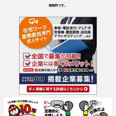
側無料です。