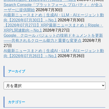
Search Console「プラットフォーム プロパティ」が全ユ
ーザーに提供開始
2026年7月30日
AI最新ニュースまとめ｜生成AI・LLM・AIエージェント動
向【2026年07月30日】～No.1
2026年7月30日
【2026年07月27日】XRP最新ニュースまとめ｜Ripple・
XRPL関連動向～No.1
2026年7月27日
Google、クロール バジェットの技術ドキュメントを更新
――共有されるクロール能力と重要な変更点
2026年7月
27日
AI最新ニュースまとめ｜生成AI・LLM・AIエージェント動
向【2026年07月26日】～No.1
2026年7月26日
アーカイブ
ア
ー
カ
イ
カテゴリー
ブ