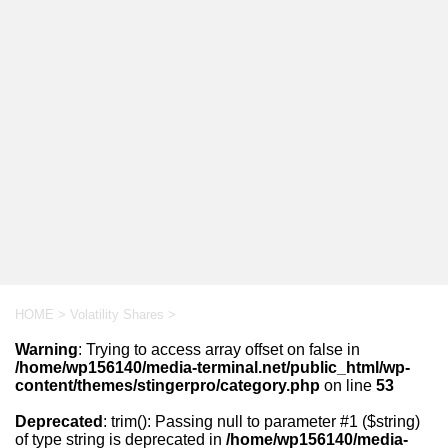
HOME
>
Volatility Shares
>
Warning
: Trying to access array offset on false in
/home/wp156140/media-terminal.net/public_html/wp-
content/themes/stingerpro/category.php
on line
53
Deprecated
: trim(): Passing null to parameter #1 ($string)
of type string is deprecated in
/home/wp156140/media-