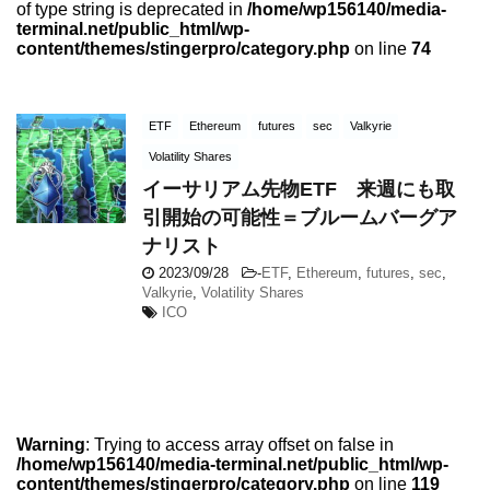
of type string is deprecated in
/home/wp156140/media-
terminal.net/public_html/wp-
content/themes/stingerpro/category.php
on line
74
ETF
Ethereum
futures
sec
Valkyrie
Volatility Shares
イーサリアム先物ETF 来週にも取
引開始の可能性＝ブルームバーグア
ナリスト
2023/09/28
-
ETF
,
Ethereum
,
futures
,
sec
,
Valkyrie
,
Volatility Shares
ICO
Warning
: Trying to access array offset on false in
/home/wp156140/media-terminal.net/public_html/wp-
content/themes/stingerpro/category.php
on line
119