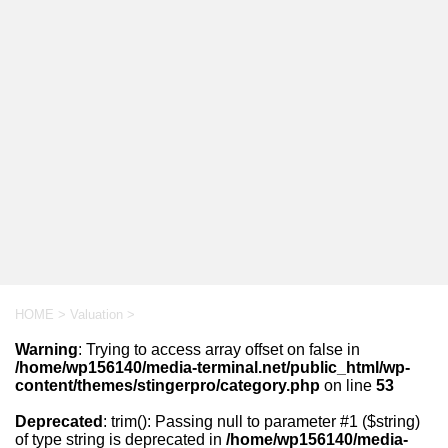
HOME
>
Valuation
>
Warning
: Trying to access array offset on false in
/home/wp156140/media-terminal.net/public_html/wp-
content/themes/stingerpro/category.php
on line
53
Deprecated
: trim(): Passing null to parameter #1 ($string)
of type string is deprecated in
/home/wp156140/media-