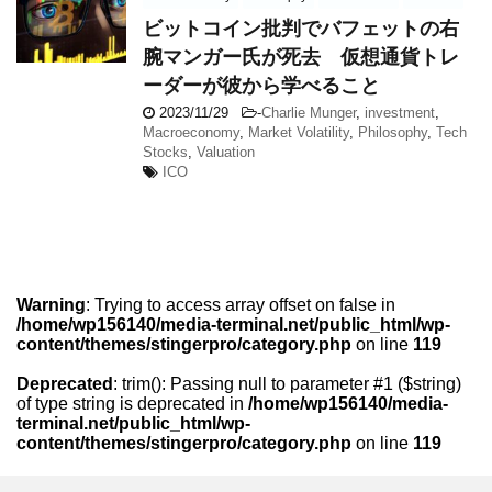
ビットコイン批判でバフェットの右
腕マンガー氏が死去 仮想通貨トレ
ーダーが彼から学べること
2023/11/29
-
Charlie Munger
,
investment
,
Macroeconomy
,
Market Volatility
,
Philosophy
,
Tech
Stocks
,
Valuation
ICO
Warning
: Trying to access array offset on false in
/home/wp156140/media-terminal.net/public_html/wp-
content/themes/stingerpro/category.php
on line
119
Deprecated
: trim(): Passing null to parameter #1 ($string)
of type string is deprecated in
/home/wp156140/media-
terminal.net/public_html/wp-
content/themes/stingerpro/category.php
on line
119