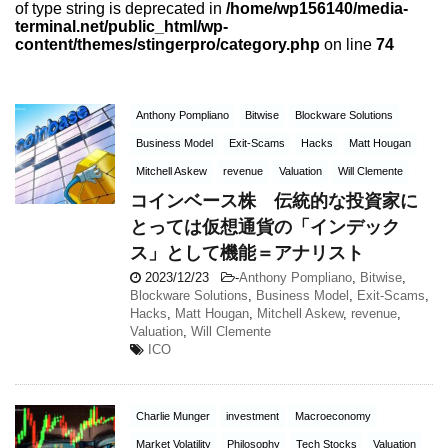
of type string is deprecated in
/home/wp156140/media-
terminal.net/public_html/wp-
content/themes/stingerpro/category.php
on line
74
Anthony Pompliano
Bitwise
Blockware Solutions
Business Model
Exit-Scams
Hacks
Matt Hougan
Mitchell Askew
revenue
Valuation
Will Clemente
コインベース株 伝統的な投資家に
とっては仮想通貨の「インデック
ス」として機能＝アナリスト
2023/12/23
-
Anthony Pompliano
,
Bitwise
,
Blockware Solutions
,
Business Model
,
Exit-Scams
,
Hacks
,
Matt Hougan
,
Mitchell Askew
,
revenue
,
Valuation
,
Will Clemente
ICO
Charlie Munger
investment
Macroeconomy
Market Volatility
Philosophy
Tech Stocks
Valuation