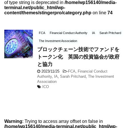
of type string is deprecated in
/home/wp156140/media-
terminal.net/public_html/wp-
content/themes/stingerpro/category.php
on line
74
FCA
Financial Conduct Authority
IA
Sarah Pritchard
The Investment Association
ブロックチェーン技術でファンドを
トークン化 英国の投資協会が政府
と協力
2023/11/25
-
FCA
,
Financial Conduct
Authority
,
IA
,
Sarah Pritchard
,
The Investment
Association
ICO
Warning
: Trying to access array offset on false in
/home/wp156140/media-terminal.net/public_html/wp-