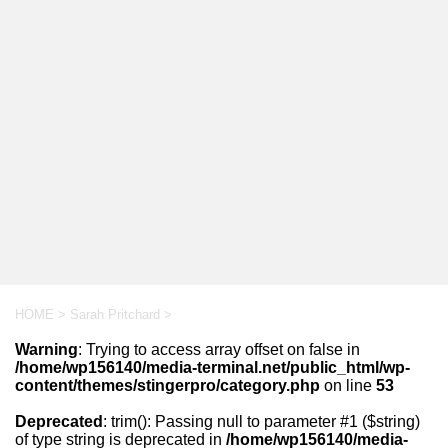
HOME
>
Sarah Pritchard
>
Warning
: Trying to access array offset on false in
/home/wp156140/media-terminal.net/public_html/wp-
content/themes/stingerpro/category.php
on line
53
Deprecated
: trim(): Passing null to parameter #1 ($string)
of type string is deprecated in
/home/wp156140/media-