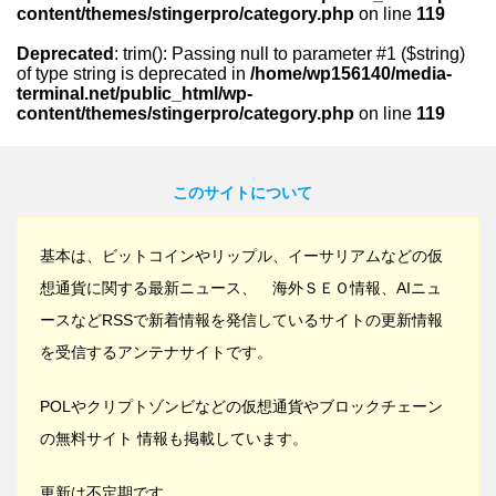
content/themes/stingerpro/category.php
on line
119
Deprecated
: trim(): Passing null to parameter #1 ($string)
of type string is deprecated in
/home/wp156140/media-
terminal.net/public_html/wp-
content/themes/stingerpro/category.php
on line
119
このサイトについて
基本は、ビットコインやリップル、イーサリアムなどの仮
想通貨に関する最新ニュース、 海外ＳＥＯ情報、AIニュ
ースなどRSSで新着情報を発信しているサイトの更新情報
を受信するアンテナサイトです。
POLやクリプトゾンビなどの仮想通貨やブロックチェーン
の無料サイト 情報も掲載しています。
更新は不定期です。