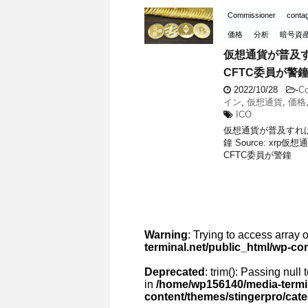
Commissioner
conta
価格
分析
暗号資
仮想通貨が普及す
CFTC委員が警
2022/10/28
-
Co
イン
,
仮想通貨
,
価格
ICO
仮想通貨が普及すれば
鐘 Source: x
CFTC委員が警鐘
Warning
: Trying to access array o
terminal.net/public_html/wp-co
Deprecated
: trim(): Passing null
in
/home/wp156140/media-termin
content/themes/stingerpro/cat