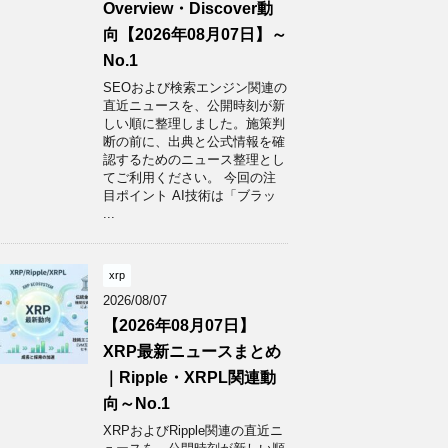
Overview・Discover動
向【2026年08月07日】～
No.1
SEOおよび検索エンジン関連の
直近ニュースを、公開時刻が新
しい順に整理しました。施策判
断の前に、出典と公式情報を確
認するためのニュース整理とし
てご利用ください。 今回の注
目ポイント AI技術は「ブラッ
...
xrp
2026/08/07
【2026年08月07日】
XRP最新ニュースまとめ
｜Ripple・XRPL関連動
向～No.1
XRPおよびRipple関連の直近ニ