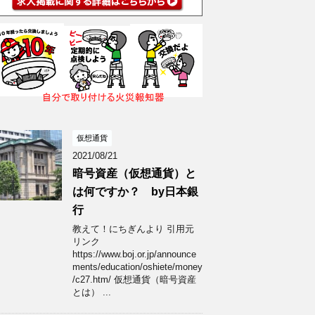
仮想通貨
2021/08/21
暗号資産（仮想通貨）と
は何ですか？ by日本銀
行
教えて！にちぎんより 引用元
リンク
https://www.boj.or.jp/announce
ments/education/oshiete/money
/c27.htm/ 仮想通貨（暗号資産
とは） ...