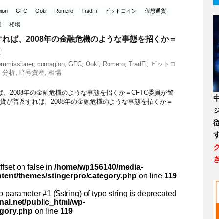
gion
GFC
Ooki
Romero
TradFi
ビットコイン
仮想通貨
産
相場
れば、2008年の金融危機のような事態を招くか＝
鐘
mmissioner
,
contagion
,
GFC
,
Ooki
,
Romero
,
TradFi
,
ビットコ
,
分析
,
暗号資産
,
相場
、2008年の金融危機のような事態を招くか＝CFTC委員が警
rp仮想通貨が普及すれば、2008年の金融危機のような事態を招くか＝
ffset on false in
/home/wp156140/media-
ntent/themes/stingerpro/category.php
on line
119
 to parameter #1 ($string) of type string is deprecated
al.net/public_html/wp-
egory.php
on line
119