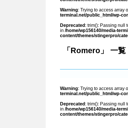
Warning
: Trying to access array o
terminal.net/public_html/wp-co
Deprecated
: trim(): Passing null
in
/home/wp156140/media-termin
content/themes/stingerpro/cat
「Romero」 一覧
Warning
: Trying to access array o
terminal.net/public_html/wp-co
Deprecated
: trim(): Passing null
in
/home/wp156140/media-termin
content/themes/stingerpro/cat