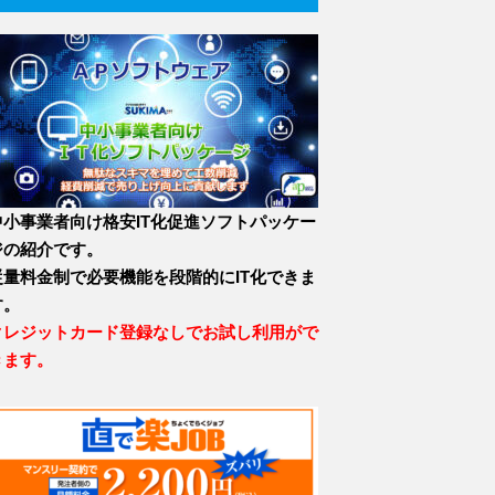
中小事業者向け格安IT化促進ソフトパッケー
ジの紹介です。
従量料金制で必要機能を段階的にIT化できま
す。
クレジットカード登録なしでお試し利用がで
きます。