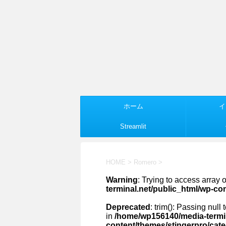
ホーム
イ
Streamlit
HOME
>
Romero
>
Warning
: Trying to access array o
terminal.net/public_html/wp-co
Deprecated
: trim(): Passing null
in
/home/wp156140/media-termin
content/themes/stingerpro/cat