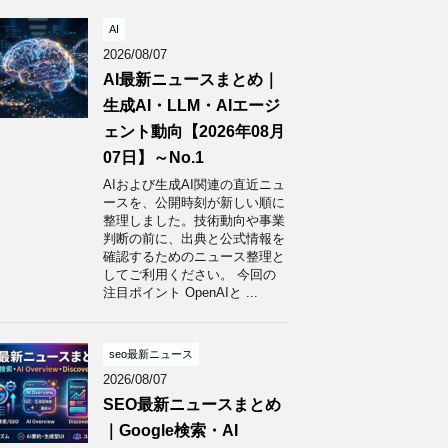
AI
2026/08/07
AI最新ニュースまとめ｜
生成AI・LLM・AIエージ
ェント動向【2026年08月
07日】～No.1
AIおよび生成AI関連の直近ニュ
ースを、公開時刻が新しい順に
整理しました。技術動向や事業
判断の前に、出典と公式情報を
確認するためのニュース整理と
してご利用ください。 今回の
注目ポイント OpenAIと ...
seo最新ニュース
2026/08/07
SEO最新ニュースまとめ
｜Google検索・AI