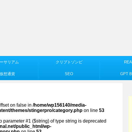
ーサリアム
クリプトゾンビ
REA
仮想通貨
SEO
GPT Bu
ffset on false in
/home/wp156140/media-
ntent/themes/stingerpro/category.php
on line
53
 to parameter #1 ($string) of type string is deprecated
al.net/public_html/wp-
egory.php
on line
53