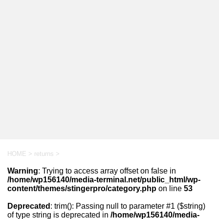
HOME
>
returns
>
Warning
: Trying to access array offset on false in
/home/wp156140/media-terminal.net/public_html/wp-
content/themes/stingerpro/category.php
on line
53
Deprecated
: trim(): Passing null to parameter #1 ($string)
of type string is deprecated in
/home/wp156140/media-