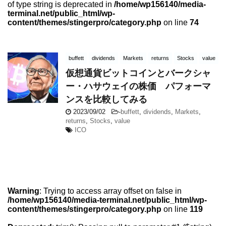
of type string is deprecated in
/home/wp156140/media-
terminal.net/public_html/wp-
content/themes/stingerpro/category.php
on line
74
buffett
dividends
Markets
returns
Stocks
value
仮想通貨ビットコインとバークシャ
ー・ハサウェイの株価 パフォーマ
ンスを比較してみる
2023/09/02
-
buffett
,
dividends
,
Markets
,
returns
,
Stocks
,
value
ICO
Warning
: Trying to access array offset on false in
/home/wp156140/media-terminal.net/public_html/wp-
content/themes/stingerpro/category.php
on line
119