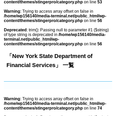
content/themes/stingerpro/category.php
on line
53
Warning
: Trying to access array offset on false in
/home/wp156140/media-terminal.net/public_html/wp-
content/themes/stingerpro/category.php
on line
56
Deprecated
: trim(): Passing null to parameter #1 ($string)
of type string is deprecated in
/home/wp156140/media-
terminal.net/public_html/wp-
content/themes/stingerpro/category.php
on line
56
「New York State Department of
Financial Services」 一覧
Warning
: Trying to access array offset on false in
/home/wp156140/media-terminal.net/public_html/wp-
content/themes/stingerpro/category.php
on line
74