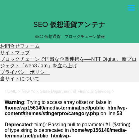
SEO 仮想通貨アンテナ
SEO 仮想通貨 ブロックチェーン情報
お問合せフォーム
サイトマップ
ブロックチェーンで円滑な企業連携を──NTT Digital、新プロ
ジェクト「web3 Jam」を立ち上げ
プライバシーポリシー
当サイトについて
HOME
>
New York State Department of Financial Services
>
Warning
: Trying to access array offset on false in
/home/wp156140/media-terminal.net/public_html/wp-
content/themes/stingerpro/category.php
on line
53
Deprecated
: trim(): Passing null to parameter #1 ($string)
of type string is deprecated in
/home/wp156140/media-
terminal.net/public_html/wp-