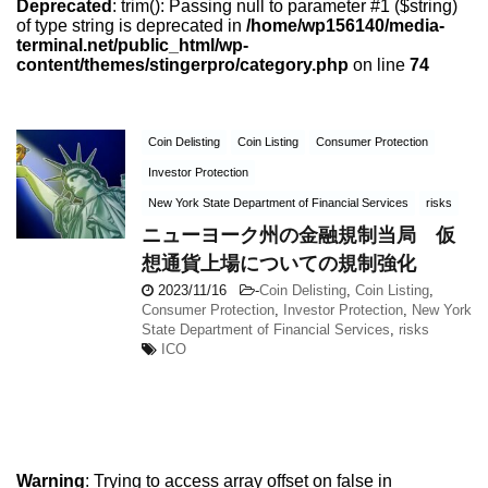
Deprecated
: trim(): Passing null to parameter #1 ($string)
of type string is deprecated in
/home/wp156140/media-
terminal.net/public_html/wp-
content/themes/stingerpro/category.php
on line
74
Coin Delisting
Coin Listing
Consumer Protection
Investor Protection
New York State Department of Financial Services
risks
ニューヨーク州の金融規制当局 仮
想通貨上場についての規制強化
2023/11/16
-
Coin Delisting
,
Coin Listing
,
Consumer Protection
,
Investor Protection
,
New York
State Department of Financial Services
,
risks
ICO
Warning
: Trying to access array offset on false in