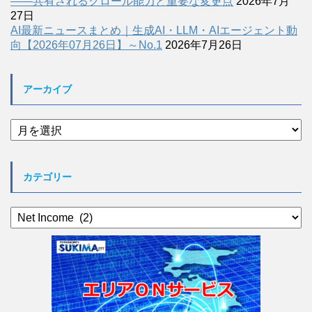
――共有されるクロール能力と重要な変更点
2026年7月
27日
AI最新ニュースまとめ｜生成AI・LLM・AIエージェント動
向【2026年07月26日】～No.1
2026年7月26日
アーカイブ
ア
ー
カ
イ
カテゴリー
ブ
カ
テ
ゴ
リ
ー