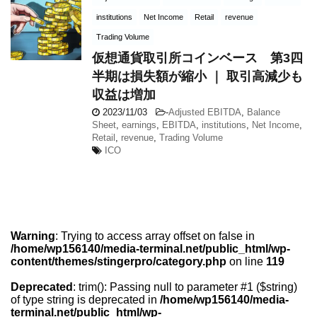
institutions
Net Income
Retail
revenue
Trading Volume
仮想通貨取引所コインベース 第3四
半期は損失額が縮小 ｜ 取引高減少も
収益は増加
2023/11/03
-
Adjusted EBITDA
,
Balance
Sheet
,
earnings
,
EBITDA
,
institutions
,
Net Income
,
Retail
,
revenue
,
Trading Volume
ICO
Warning
: Trying to access array offset on false in
/home/wp156140/media-terminal.net/public_html/wp-
content/themes/stingerpro/category.php
on line
119
Deprecated
: trim(): Passing null to parameter #1 ($string)
of type string is deprecated in
/home/wp156140/media-
terminal.net/public_html/wp-