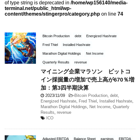
of type string is deprecated in
/home/wp156140/media-
terminal.net/public_html/wp-
content/themes/stingerpro/category.php
on line
74
Bitcoin Production
debt
Energized Hashrate
Fred Thiel
Installed Hashrate
Marathon Digital Holdings
Net Income
Quarterly Results
revenue
マイニング企業マラソン ビットコ
イン採掘量の増加で売上高が670％増
加：第3四半期決算
2023/11/09
-
Bitcoin Production
,
debt
,
Energized Hashrate
,
Fred Thiel
,
Installed Hashrate
,
Marathon Digital Holdings
,
Net Income
,
Quarterly
Results
,
revenue
ICO
Adjusted EBITDA
Balance Sheet
earnings
EBITDA