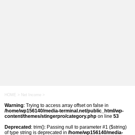
HOME
>
Net Income
>
Warning
: Trying to access array offset on false in
/home/wp156140/media-terminal.net/public_html/wp-
content/themes/stingerpro/category.php
on line
53
Deprecated
: trim(): Passing null to parameter #1 ($string)
of type string is deprecated in
/home/wp156140/media-