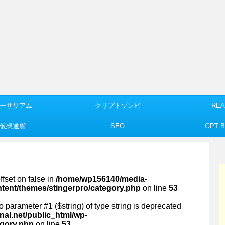
ーサリアム
クリプトゾンビ
REA
仮想通貨
SEO
GPT Bu
ffset on false in
/home/wp156140/media-
ntent/themes/stingerpro/category.php
on line
53
 to parameter #1 ($string) of type string is deprecated
al.net/public_html/wp-
egory.php
on line
53