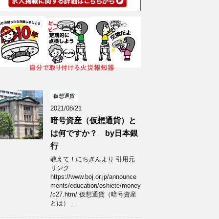
仮想通貨
2021/08/21
暗号資産（仮想通貨）と
は何ですか？ by日本銀
行
教えて！にちぎんより 引用元
リンク
https://www.boj.or.jp/announce
ments/education/oshiete/money
/c27.htm/ 仮想通貨（暗号資産
とは） ...