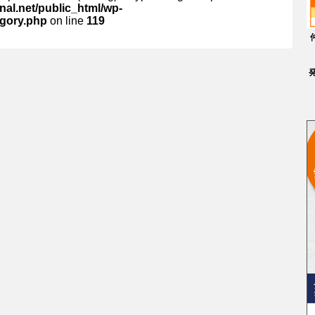
al.net/public_html/wp-
egory.php
on line
119