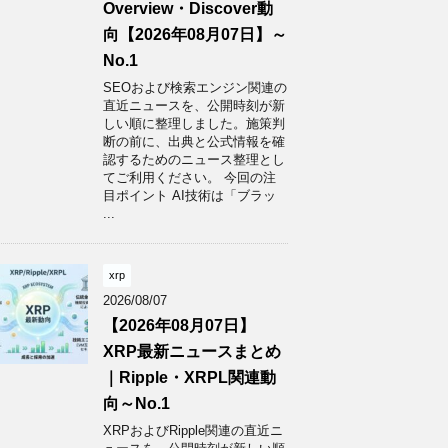
Overview・Discover動
向【2026年08月07日】～
No.1
SEOおよび検索エンジン関連の
直近ニュースを、公開時刻が新
しい順に整理しました。施策判
断の前に、出典と公式情報を確
認するためのニュース整理とし
てご利用ください。 今回の注
目ポイント AI技術は「ブラッ
...
xrp
2026/08/07
【2026年08月07日】
XRP最新ニュースまとめ
｜Ripple・XRPL関連動
向～No.1
XRPおよびRipple関連の直近ニ