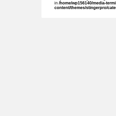
in
/home/wp156140/media-termin
content/themes/stingerpro/cat