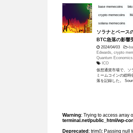
base memecoins
bit
crypto memecoins
M
solana memecoins
ソラナとベースの
BTC急落の影響
2024/04/03
-
b
Edwards
,
crypto me
Quantum Economics
ICO
仮想通貨市場で、ソ
ミームコインの総時価
落を記録した。 Source:
Warning
: Trying to access array o
terminal.net/public_html/wp-co
Deprecated
: trim(): Passing null