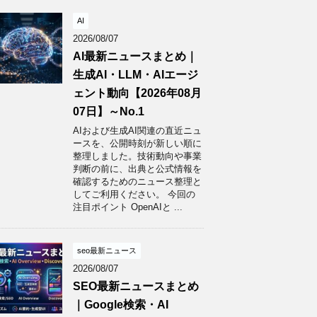
AI
2026/08/07
AI最新ニュースまとめ｜
生成AI・LLM・AIエージ
ェント動向【2026年08月
07日】～No.1
AIおよび生成AI関連の直近ニュ
ースを、公開時刻が新しい順に
整理しました。技術動向や事業
判断の前に、出典と公式情報を
確認するためのニュース整理と
してご利用ください。 今回の
注目ポイント OpenAIと ...
seo最新ニュース
2026/08/07
SEO最新ニュースまとめ
｜Google検索・AI