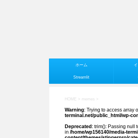
ホーム
イ
Streamlit
HOME
>
memes
>
Warning
: Trying to access array o
terminal.net/public_html/wp-co
Deprecated
: trim(): Passing null
in
/home/wp156140/media-termin
content/themes/stingerpro/cat