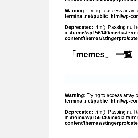
Warning
: Trying to access array o
terminal.net/public_html/wp-co
Deprecated
: trim(): Passing null
in
/home/wp156140/media-termin
content/themes/stingerpro/cat
「memes」 一覧
Warning
: Trying to access array o
terminal.net/public_html/wp-co
Deprecated
: trim(): Passing null
in
/home/wp156140/media-termin
content/themes/stingerpro/cat