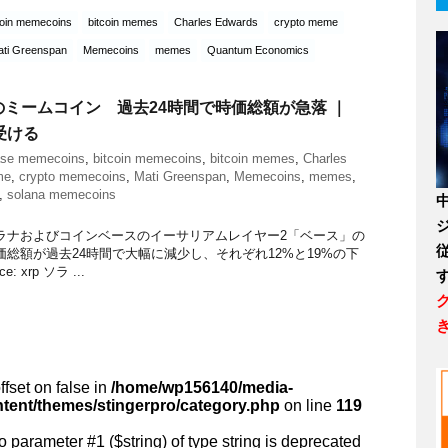
coin memecoins
bitcoin memes
Charles Edwards
crypto meme
ati Greenspan
Memecoins
memes
Quantum Economics
ミームコイン 過去24時間で時価総額が急落 ｜
受ける
ase memecoins
,
bitcoin memecoins
,
bitcoin memes
,
Charles
me
,
crypto memecoins
,
Mati Greenspan
,
Memecoins
,
memes
,
,
solana memecoins
ラナおよびコインベースのイーサリアムレイヤー2「ベース」の
総額が過去24時間で大幅に減少し、それぞれ12%と19%の下
 xrp ソラ ...
ffset on false in
/home/wp156140/media-
ntent/themes/stingerpro/category.php
on line
119
 to parameter #1 ($string) of type string is deprecated