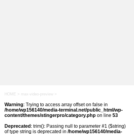
HOME
>
max-video-preview
>
Warning
: Trying to access array offset on false in
/home/wp156140/media-terminal.net/public_html/wp-
content/themes/stingerpro/category.php
on line
53
Deprecated
: trim(): Passing null to parameter #1 ($string)
of type string is deprecated in
/home/wp156140/media-