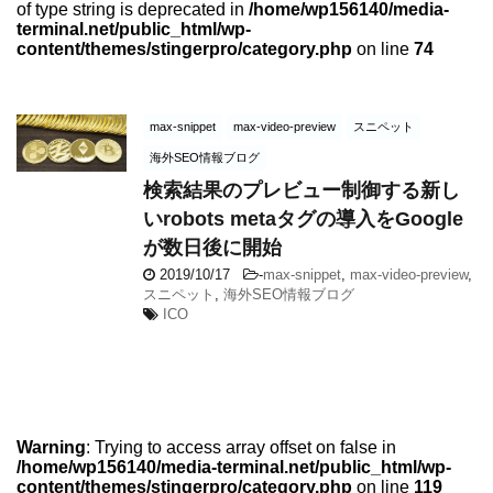
of type string is deprecated in
/home/wp156140/media-
terminal.net/public_html/wp-
content/themes/stingerpro/category.php
on line
74
max-snippet
max-video-preview
スニペット
海外SEO情報ブログ
検索結果のプレビュー制御する新し
いrobots metaタグの導入をGoogle
が数日後に開始
2019/10/17
-
max-snippet
,
max-video-preview
,
スニペット
,
海外SEO情報ブログ
ICO
Warning
: Trying to access array offset on false in
/home/wp156140/media-terminal.net/public_html/wp-
content/themes/stingerpro/category.php
on line
119