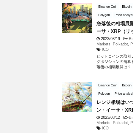
Binance Coin
Bitcoin
Polygon
Price analys
急落後の相場展
ーサ・XRP（リ
2023/08/19
-
Bi
Markets
,
Polkadot
,
P
ICO
ビットコインの取引
グポジションの清算を引き
落後の相場展開は？ 
Binance Coin
Bitcoin
Polygon
Price analys
レンジ相場はい
ン・イーサ・XR
2023/08/12
-
Bi
Markets
,
Polkadot
,
P
ICO