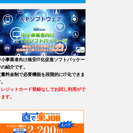
中小事業者向け格安IT化促進ソフトパッケー
ジの紹介です。
従量料金制で必要機能を段階的にIT化できま
す。
クレジットカード登録なしでお試し利用がで
きます。