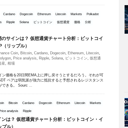
Cardano
Dogecoin
Ethereum
Litecoin
Markets
Polkadot
is
Ripple
Solana
ビットコイン
仮想通貨
価格
分析
開のサインは？ 仮想通貨チャート分析：ビットコイ
P（リップル）
nance Coin
,
Bitcoin
,
Cardano
,
Dogecoin
,
Ethereum
,
Litecoin
,
olygon
,
Price analysis
,
Ripple
,
Solana
,
ビットコイン
,
仮想通
資産
,
相場
イン価格を20日間EMA上に押し戻そうとするだろう。それが可
USDT ペアは弱気派が強力に抵抗すると予想されるレジスタンス
る。 Sourc ...
oin
Bitcoin
Cardano
Dogecoin
Ethereum
Litecoin
Markets
Price analysis
Ripple
インは？ 仮想通貨チャート分析：ビットコイン・イ
ップル）