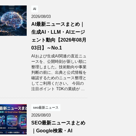
AI
2026/08/03
AI最新ニュースまとめ｜
生成AI・LLM・AIエージ
ェント動向【2026年08月
03日】～No.1
AIおよび生成AI関連の直近ニュ
ースを、公開時刻が新しい順に
整理しました。技術動向や事業
判断の前に、出典と公式情報を
確認するためのニュース整理と
してご利用ください。 今回の
注目ポイント TDKの業績が ...
seo最新ニュース
2026/08/03
SEO最新ニュースまとめ
｜Google検索・AI