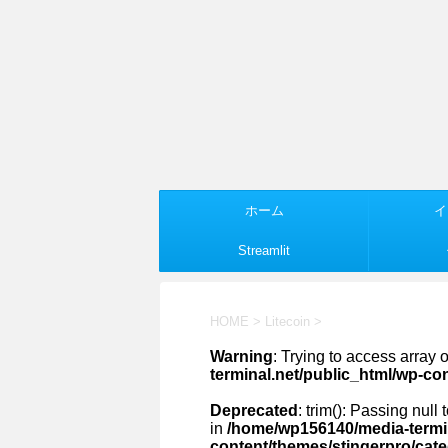
ホーム
イ
Streamlit
HOME
>
Litecoin
>
Warning
: Trying to access array o
terminal.net/public_html/wp-co
Deprecated
: trim(): Passing null
in
/home/wp156140/media-termin
content/themes/stingerpro/cat