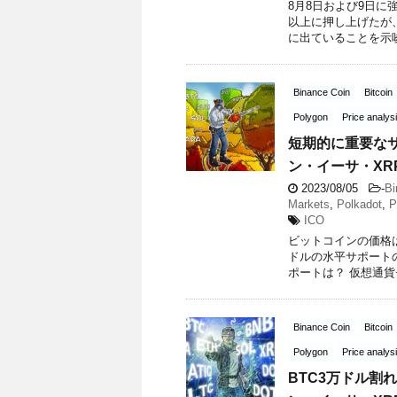
8月8日および9日に
以上に押し上げたが
に出ていることを示唆して
Binance Coin
Bitcoin
Polygon
Price analys
短期的に重要な
ン・イーサ・XR
2023/08/05
-
Bi
Markets
,
Polkadot
,
P
ICO
ビットコインの価格は、
ドルの水平サポートの間
ポートは？ 仮想通貨チ 
Binance Coin
Bitcoin
Polygon
Price analys
BTC3万ドル割