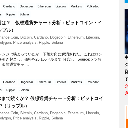
Cardano
Dogecoin
Ethereum
Litecoin
Markets
Polkadot
is
Ripple
Solana
開は？ 仮想通貨チャート分析：ビットコイン・イ
ップル）
nance Coin
,
Bitcoin
,
Cardano
,
Dogecoin
,
Ethereum
,
Litecoin
,
olygon
,
Price analysis
,
Ripple
,
Solana
レンジは狭まっていたが、下落方向に解消された。これはロン
起こし、価格を25,166ドルまで下げた。 Source: xrp 急
仮想通貨チャ ...
Cardano
Dogecoin
Ethereum
Litecoin
Markets
Polkadot
is
Ripple
Solana
つまで続くか？ 仮想通貨チャート分析：ビットコイ
P（リップル）
nance Coin
,
Bitcoin
,
Cardano
,
Dogecoin
,
Ethereum
,
Litecoin
,
olygon
,
Price analysis
,
Ripple
,
Solana