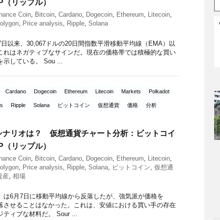
P（リップル）
nance Coin
,
Bitcoin
,
Cardano
,
Dogecoin
,
Ethereum
,
Litecoin
,
olygon
,
Price analysis
,
Ripple
,
Solana
日以来、30,067ドルの20日間指数平滑移動平均線（EMA）以
これはネガティブなサインだ。現在の価格帯では積極的な買い
している。 Sou ...
Cardano
Dogecoin
Ethereum
Litecoin
Markets
Polkadot
is
Ripple
Solana
ビットコイン
仮想通貨
価格
分析
シナリオは？ 仮想通貨チャート分析：ビットコイ
P（リップル）
nance Coin
,
Bitcoin
,
Cardano
,
Dogecoin
,
Ethereum
,
Litecoin
,
olygon
,
Price analysis
,
Ripple
,
Solana
,
ビットコイン
,
仮想通
資産
,
相場
C）は6月7日に移動平均線から反落したが、強気派が価格を
に急落させることはなかった。これは、安値における買い手の存在
ィブな材料だ。 Sour ...