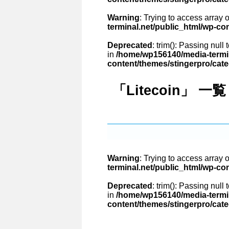
Warning
: Trying to access array o
terminal.net/public_html/wp-co
Deprecated
: trim(): Passing null
in
/home/wp156140/media-termin
content/themes/stingerpro/cat
「Litecoin」 一覧
Warning
: Trying to access array o
terminal.net/public_html/wp-co
Deprecated
: trim(): Passing null
in
/home/wp156140/media-termin
content/themes/stingerpro/cat