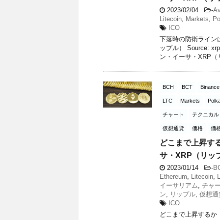
2023/02/04
-
Av
Litecoin
,
Markets
,
Po
ICO
下落時の防衛ライン
ップル） Source
ン・イーサ・XRP（リッ
BCH
BCT
Binance
LTC
Markets
Polk
チャート
テクニカル
仮想通貨
価格
価
どこまで上昇す
サ・XRP（リッ
2023/01/14
-
B
Ethereum
,
Litecoin
,
イーサリアム
,
チャ
ン
,
リップル
,
仮想通
ICO
どこまで上昇するか