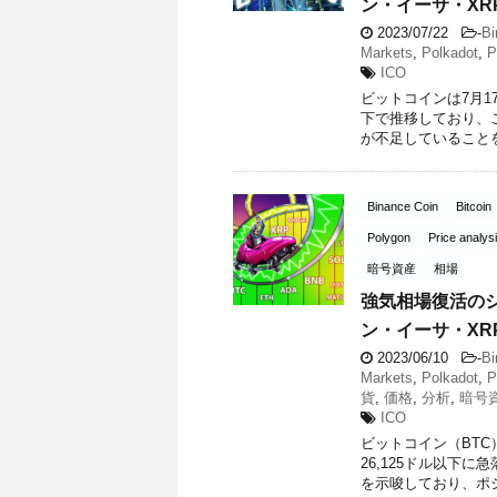
ン・イーサ・XR
2023/07/22
-
Bi
Markets
,
Polkadot
,
P
ICO
ビットコインは7月17
下で推移しており、
が不足していることを示
Binance Coin
Bitcoin
Polygon
Price analys
暗号資産
相場
強気相場復活の
ン・イーサ・XR
2023/06/10
-
Bi
Markets
,
Polkadot
,
P
貨
,
価格
,
分析
,
暗号
ICO
ビットコイン（BT
26,125ドル以下
を示唆しており、ポジテ