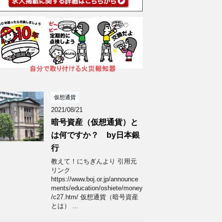
仮想通貨
2021/08/21
暗号資産（仮想通貨）と
は何ですか？ by日本銀
行
教えて！にちぎんより 引用元
リンク
https://www.boj.or.jp/announce
ments/education/oshiete/money
/c27.htm/ 仮想通貨（暗号資産
とは） ...