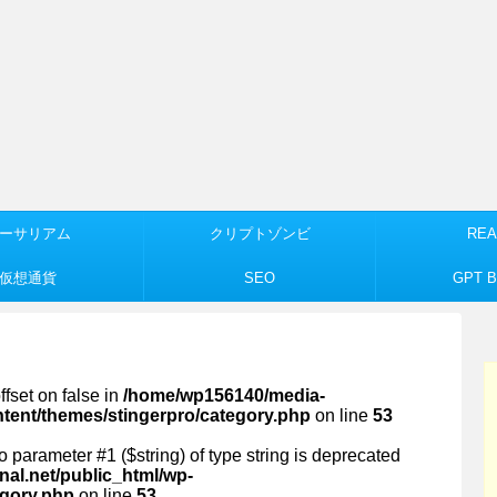
ーサリアム
クリプトゾンビ
REA
仮想通貨
SEO
GPT Bu
ffset on false in
/home/wp156140/media-
ntent/themes/stingerpro/category.php
on line
53
 to parameter #1 ($string) of type string is deprecated
al.net/public_html/wp-
egory.php
on line
53