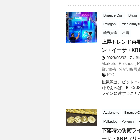
Binance Coin
Bitcoin
Polygon
Price analys
暗号資産
相場
上昇トレンド再
ン・イーサ・XR
2023/06/03
-
Bi
Markets
,
Polkadot
,
P
貨
,
価格
,
分析
,
暗号
ICO
強気派は、ビットコ
能であれば、BTC/
ラインに達することができ
Avalanche
Binance C
Polkadot
Polygon
下落時の防衛ラ
ーサ・XRP（リ