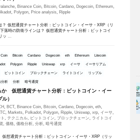
alanche
,
Binance Coin
,
Bitcoin
,
Cardano
,
Dogecoin
,
Ethereum
,
lkadot
,
Polygon
,
Price analysis
,
Ripple
は？ 仮想通貨チャート分析：ビットコイン・イーサ・XRP（リ
: xrp下落時の防衛ラインは？ 仮想通貨チャート分析：ビットコイ
 ...
 Coin
Bitcoin
Cardano
Dogecoin
eth
Ethereum
Litecoin
adot
Polygon
Ripple
Uniswap
xrp
イーサ
イーサリアム
ビットコイン
ブロックチェーン
ライトコイン
リップル
格分析
分析
暗号通貨
るか 仮想通貨チャート分析：ビットコイン・イー
プル）
CH
,
BCT
,
Binance Coin
,
Bitcoin
,
Cardano
,
Dogecoin
,
eth
,
LTC
,
Markets
,
Polkadot
,
Polygon
,
Ripple
,
Uniswap
,
xrp
,
イーサ
,
ート
,
テクニカル
,
ビットコイン
,
ブロックチェーン
,
ライトコイ
貨
,
価格
,
価格分析
,
分析
,
暗号通貨
 仮想通貨チャート分析：ビットコイン・イーサ・XRP（リッ