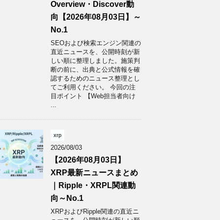
Overview・Discover動
向【2026年08月03日】～
No.1
SEOおよび検索エンジン関連の
直近ニュースを、公開時刻が新
しい順に整理しました。施策判
断の前に、出典と公式情報を確
認するためのニュース整理とし
てご利用ください。 今回の注
目ポイント 【Web担当者向け
...
xrp
2026/08/03
【2026年08月03日】
XRP最新ニュースまとめ
｜Ripple・XRPL関連動
向～No.1
XRPおよびRipple関連の直近ニ