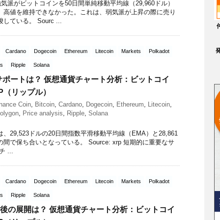
強気派がビットコインを50日間単純移動平均線（29,960ドル）
、高値を維持できなかった。これは、弱気派が上昇の際に売り
いる。 Sourc ...
Cardano
Dogecoin
Ethereum
Litecoin
Markets
Polkadot
is
Ripple
Solana
サポートは？ 仮想通貨チャート分析：ビットコイ
P（リップル）
nance Coin
,
Bitcoin
,
Cardano
,
Dogecoin
,
Ethereum
,
Litecoin
,
olygon
,
Price analysis
,
Ripple
,
Solana
29,523ドルの20日間指数平滑移動平均線（EMA）と28,861
で保ち合いとなっている。 Source: xrp 短期的に重要なサ
...
Cardano
Dogecoin
Ethereum
Litecoin
Markets
Polkadot
is
Ripple
Solana
れ後の展開は？ 仮想通貨チャート分析：ビットコイ