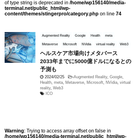
of type string is deprecated in
/home/wp156140/media-
terminal.net/public_html/wp-
content/themes/stingerpro/category.php
on line
74
Augmented Reality
Google
Health
meta
Metaverse
Microsoft
NVidia
virtual reality
Web3
ヘルスケア市場向けメタバース
2033年までに5000億ドルになるとの
予測も
2024/02/25
-
Augmented Reality
,
Google
,
Health
,
meta
,
Metaverse
,
Microsoft
,
NVidia
,
virtual
reality
,
Web3
ICO
Warning
: Trying to access array offset on false in
/home/wp156140/media-terminal.net/public_html/wp-