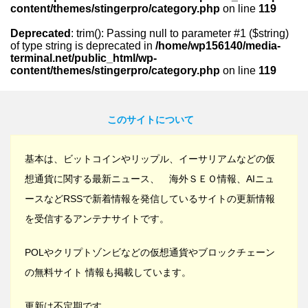
content/themes/stingerpro/category.php
on line
119
Deprecated
: trim(): Passing null to parameter #1 ($string)
of type string is deprecated in
/home/wp156140/media-
terminal.net/public_html/wp-
content/themes/stingerpro/category.php
on line
119
このサイトについて
基本は、ビットコインやリップル、イーサリアムなどの仮
想通貨に関する最新ニュース、 海外ＳＥＯ情報、AIニュ
ースなどRSSで新着情報を発信しているサイトの更新情報
を受信するアンテナサイトです。
POLやクリプトゾンビなどの仮想通貨やブロックチェーン
の無料サイト 情報も掲載しています。
更新は不定期です。