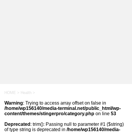
HOME
>
Health
>
Warning
: Trying to access array offset on false in
/home/wp156140/media-terminal.net/public_html/wp-
content/themes/stingerpro/category.php
on line
53
Deprecated
: trim(): Passing null to parameter #1 ($string)
of type string is deprecated in
/home/wp156140/media-