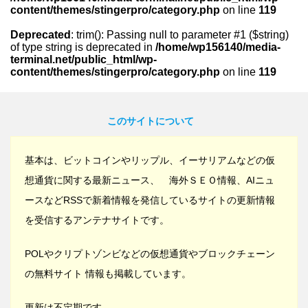
content/themes/stingerpro/category.php
on line
119
Deprecated
: trim(): Passing null to parameter #1 ($string)
of type string is deprecated in
/home/wp156140/media-
terminal.net/public_html/wp-
content/themes/stingerpro/category.php
on line
119
このサイトについて
基本は、ビットコインやリップル、イーサリアムなどの仮
想通貨に関する最新ニュース、 海外ＳＥＯ情報、AIニュ
ースなどRSSで新着情報を発信しているサイトの更新情報
を受信するアンテナサイトです。
POLやクリプトゾンビなどの仮想通貨やブロックチェーン
の無料サイト 情報も掲載しています。
更新は不定期です。