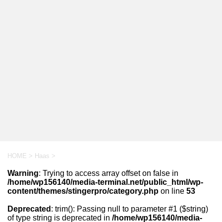
HOME
>
Haas
>
Warning
: Trying to access array offset on false in
/home/wp156140/media-terminal.net/public_html/wp-
content/themes/stingerpro/category.php
on line
53
Deprecated
: trim(): Passing null to parameter #1 ($string)
of type string is deprecated in
/home/wp156140/media-