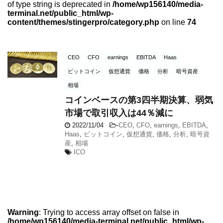
of type string is deprecated in
/home/wp156140/media-
terminal.net/public_html/wp-
content/themes/stingerpro/category.php
on line
74
CEO
CFO
earnings
EBITDA
Haas
ビットコイン
仮想通貨
価格
分析
暗号資産
相場
コインベースの第3四半期決算、弱気
市場で取引収入は44％減に
2022/11/04
-
CEO
,
CFO
,
earnings
,
EBITDA
,
Haas
,
ビットコイン
,
仮想通貨
,
価格
,
分析
,
暗号資
産
,
相場
ICO
Warning
: Trying to access array offset on false in
/home/wp156140/media-terminal.net/public_html/wp-