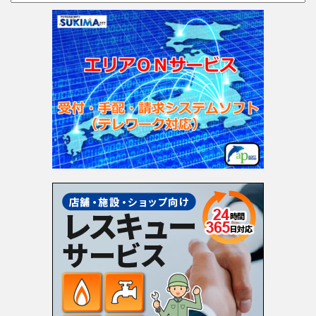
テ
ゴ
リ
ー