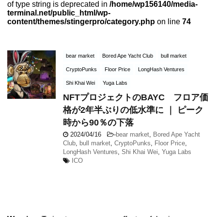
of type string is deprecated in
/home/wp156140/media-
terminal.net/public_html/wp-
content/themes/stingerpro/category.php
on line
74
bear market
Bored Ape Yacht Club
bull market
CryptoPunks
Floor Price
LongHash Ventures
Shi Khai Wei
Yuga Labs
NFTプロジェクトのBAYC フロア価
格が2年半ぶりの低水準に ｜ ピーク
時から90％の下落
2024/04/16
-
bear market
,
Bored Ape Yacht
Club
,
bull market
,
CryptoPunks
,
Floor Price
,
LongHash Ventures
,
Shi Khai Wei
,
Yuga Labs
ICO