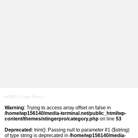
HOME
>
Floor Price
>
Warning
: Trying to access array offset on false in
/home/wp156140/media-terminal.net/public_html/wp-
content/themes/stingerpro/category.php
on line
53
Deprecated
: trim(): Passing null to parameter #1 ($string)
of type string is deprecated in
/home/wp156140/media-