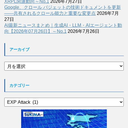
XRPL関連動向～No.1
2026年7月27日
Google、クロール バジェットの技術ドキュメントを更新
――共有されるクロール能力と重要な変更点
2026年7月
27日
AI最新ニュースまとめ｜生成AI・LLM・AIエージェント動
向【2026年07月26日】～No.1
2026年7月26日
アーカイブ
ア
ー
カ
イ
カテゴリー
ブ
カ
テ
ゴ
リ
ー