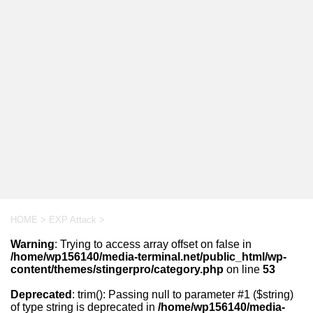
HOME
>
EXP Attack
>
Warning
: Trying to access array offset on false in
/home/wp156140/media-terminal.net/public_html/wp-
content/themes/stingerpro/category.php
on line
53
Deprecated
: trim(): Passing null to parameter #1 ($string)
of type string is deprecated in
/home/wp156140/media-