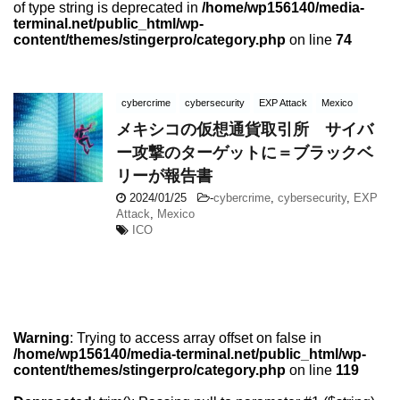
of type string is deprecated in
/home/wp156140/media-
terminal.net/public_html/wp-
content/themes/stingerpro/category.php
on line
74
cybercrime
cybersecurity
EXP Attack
Mexico
メキシコの仮想通貨取引所 サイバ
ー攻撃のターゲットに＝ブラックベ
リーが報告書
2024/01/25
-
cybercrime
,
cybersecurity
,
EXP
Attack
,
Mexico
ICO
Warning
: Trying to access array offset on false in
/home/wp156140/media-terminal.net/public_html/wp-
content/themes/stingerpro/category.php
on line
119