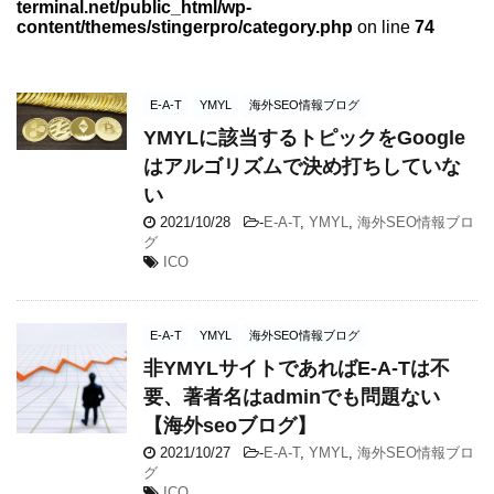
terminal.net/public_html/wp-
content/themes/stingerpro/category.php
on line
74
E-A-T
YMYL
海外SEO情報ブログ
YMYLに該当するトピックをGoogle
はアルゴリズムで決め打ちしていな
い
2021/10/28
-
E-A-T
,
YMYL
,
海外SEO情報ブロ
グ
ICO
E-A-T
YMYL
海外SEO情報ブログ
非YMYLサイトであればE-A-Tは不
要、著者名はadminでも問題ない
【海外seoブログ】
2021/10/27
-
E-A-T
,
YMYL
,
海外SEO情報ブロ
グ
ICO