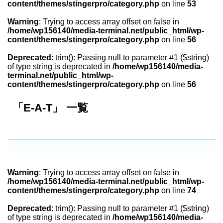
content/themes/stingerpro/category.php
on line
53
Warning
: Trying to access array offset on false in
/home/wp156140/media-terminal.net/public_html/wp-
content/themes/stingerpro/category.php
on line
56
Deprecated
: trim(): Passing null to parameter #1 ($string)
of type string is deprecated in
/home/wp156140/media-
terminal.net/public_html/wp-
content/themes/stingerpro/category.php
on line
56
「E-A-T」 一覧
Warning
: Trying to access array offset on false in
/home/wp156140/media-terminal.net/public_html/wp-
content/themes/stingerpro/category.php
on line
74
Deprecated
: trim(): Passing null to parameter #1 ($string)
of type string is deprecated in
/home/wp156140/media-