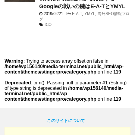
Googleの戦いの鍵はE-A-TとYMYL
2019/02/21
-
E-A-T
,
YMYL
,
海外SEO情報ブロ
グ
ICO
Warning
: Trying to access array offset on false in
/home/wp156140/media-terminal.net/public_html/wp-
content/themes/stingerpro/category.php
on line
119
Deprecated
: trim(): Passing null to parameter #1 ($string)
of type string is deprecated in
/home/wp156140/media-
terminal.net/public_html/wp-
content/themes/stingerpro/category.php
on line
119
このサイトについて