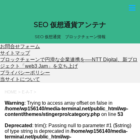
SEO 仮想通貨アンテナ
SEO 仮想通貨 ブロックチェーン情報
お問合せフォーム
サイトマップ
ブロックチェーンで円滑な企業連携を──NTT Digital、新プロ
ジェクト「web3 Jam」を立ち上げ
プライバシーポリシー
当サイトについて
HOME
>
E-A-T
>
Warning
: Trying to access array offset on false in
/home/wp156140/media-terminal.net/public_html/wp-
content/themes/stingerpro/category.php
on line
53
Deprecated
: trim(): Passing null to parameter #1 ($string)
of type string is deprecated in
/home/wp156140/media-
terminal.net/public_html/wp-