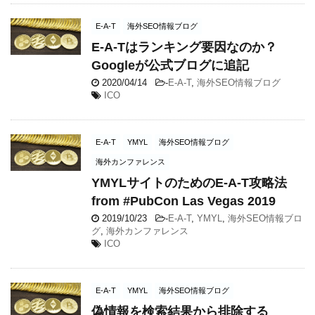
E-A-T
海外SEO情報ブログ
E-A-Tはランキング要因なのか？
Googleが公式ブログに追記
2020/04/14
-
E-A-T
,
海外SEO情報ブログ
ICO
E-A-T
YMYL
海外SEO情報ブログ
海外カンファレンス
YMYLサイトのためのE-A-T攻略法
from #PubCon Las Vegas 2019
2019/10/23
-
E-A-T
,
YMYL
,
海外SEO情報ブロ
グ
,
海外カンファレンス
ICO
E-A-T
YMYL
海外SEO情報ブログ
偽情報を検索結果から排除する