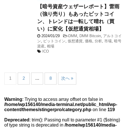
【暗号資産ウェザーレポート】雷雨
（強り売り）もあったビットコイ
ン、トレンドは一転して晴れ（買
い）に変化【仮想通貨相場】
2024/01/29
-
DMM
,
DMM Bitcoin
,
アルトコイ
ン
,
ビットコイン
,
仮想通貨
,
価格
,
分析
,
市場
,
暗号
資産
,
相場
ICO
1
2
…
8
次へ »
Warning
: Trying to access array offset on false in
/home/wp156140/media-terminal.net/public_html/wp-
content/themes/stingerpro/category.php
on line
119
Deprecated
: trim(): Passing null to parameter #1 ($string)
of type string is deprecated in
/home/wp156140/media-