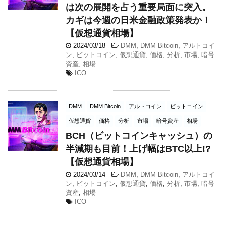
は次の展開を占う重要局面に突入。
カギは今週の日米金融政策発表か！
【仮想通貨相場】
2024/03/18
-
DMM
,
DMM Bitcoin
,
アルトコイ
ン
,
ビットコイン
,
仮想通貨
,
価格
,
分析
,
市場
,
暗号
資産
,
相場
ICO
DMM
DMM Bitcoin
アルトコイン
ビットコイン
仮想通貨
価格
分析
市場
暗号資産
相場
BCH（ビットコインキャッシュ）の
半減期も目前！上げ幅はBTC以上!?
【仮想通貨相場】
2024/03/14
-
DMM
,
DMM Bitcoin
,
アルトコイ
ン
,
ビットコイン
,
仮想通貨
,
価格
,
分析
,
市場
,
暗号
資産
,
相場
ICO