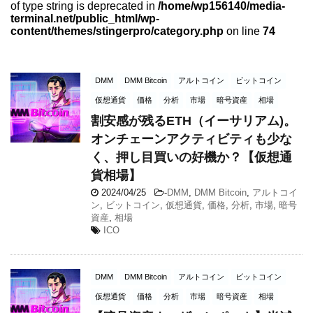
of type string is deprecated in
/home/wp156140/media-
terminal.net/public_html/wp-
content/themes/stingerpro/category.php
on line
74
DMM
DMM Bitcoin
アルトコイン
ビットコイン
仮想通貨
価格
分析
市場
暗号資産
相場
割安感が残るETH（イーサリアム)。
オンチェーンアクティビティも少な
く、押し目買いの好機か？【仮想通
貨相場】
2024/04/25
-
DMM
,
DMM Bitcoin
,
アルトコイ
ン
,
ビットコイン
,
仮想通貨
,
価格
,
分析
,
市場
,
暗号
資産
,
相場
ICO
DMM
DMM Bitcoin
アルトコイン
ビットコイン
仮想通貨
価格
分析
市場
暗号資産
相場