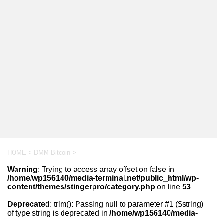
HOME
>
DMM Bitcoin
>
Warning
: Trying to access array offset on false in
/home/wp156140/media-terminal.net/public_html/wp-
content/themes/stingerpro/category.php
on line
53
Deprecated
: trim(): Passing null to parameter #1 ($string)
of type string is deprecated in
/home/wp156140/media-