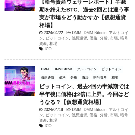
【暗号資産ウェザーレポート】半減
期を終えたBTC、過去2回とは違う事
実が市場をどう動かすか【仮想通貨
相場】
2024/04/22
-
DMM
,
DMM Bitcoin
,
アルトコイ
ン
,
ビットコイン
,
仮想通貨
,
価格
,
分析
,
市場
,
暗号
資産
,
相場
ICO
DMM
DMM Bitcoin
アルトコイン
ビットコイン
仮想通貨
価格
分析
市場
暗号資産
相場
ビットコイン、過去2回の半減期では
半年後に価格は2倍に上昇。今回はど
うなる？【仮想通貨相場】
2024/04/18
-
DMM
,
DMM Bitcoin
,
アルトコイ
ン
,
ビットコイン
,
仮想通貨
,
価格
,
分析
,
市場
,
暗号
資産
,
相場
ICO