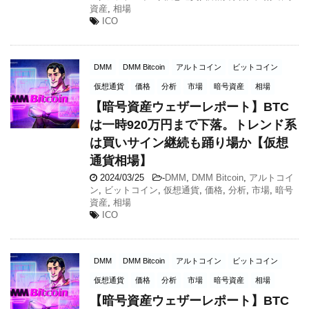
資産
,
相場
ICO
DMM
DMM Bitcoin
アルトコイン
ビットコイン
仮想通貨
価格
分析
市場
暗号資産
相場
【暗号資産ウェザーレポート】BTC
は一時920万円まで下落。トレンド系
は買いサイン継続も踊り場か【仮想
通貨相場】
2024/03/25
-
DMM
,
DMM Bitcoin
,
アルトコイ
ン
,
ビットコイン
,
仮想通貨
,
価格
,
分析
,
市場
,
暗号
資産
,
相場
ICO
DMM
DMM Bitcoin
アルトコイン
ビットコイン
仮想通貨
価格
分析
市場
暗号資産
相場
【暗号資産ウェザーレポート】BTC