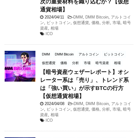
次の重要材料を織り込むか？【仮想
通貨相場】
2024/04/11
-
DMM
,
DMM Bitcoin
,
アルトコイ
ン
,
ビットコイン
,
仮想通貨
,
価格
,
分析
,
市場
,
暗号
資産
,
相場
ICO
DMM
DMM Bitcoin
アルトコイン
ビットコイン
仮想通貨
価格
分析
市場
暗号資産
相場
【暗号資産ウェザーレポート】オシ
レーター系は「売り」、トレンド系
は「強い買い」が示すBTCの行方
【仮想通貨相場】
2024/04/08
-
DMM
,
DMM Bitcoin
,
アルトコイ
ン
,
ビットコイン
,
仮想通貨
,
価格
,
分析
,
市場
,
暗号
資産
,
相場
ICO