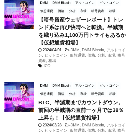
DMM
DMM Bitcoin
アルトコイン
ビットコイン
仮想通貨
価格
分析
市場
暗号資産
相場
【暗号資産ウェザーレポート】トレ
ンド系は再び快晴へと転換。半減期
を織り込み1,100万円トライもあるか
【仮想通貨相場】
2024/04/01
-
DMM
,
DMM Bitcoin
,
アルトコイ
ン
,
ビットコイン
,
仮想通貨
,
価格
,
分析
,
市場
,
暗号
資産
,
相場
ICO
DMM
DMM Bitcoin
アルトコイン
ビットコイン
仮想通貨
価格
分析
市場
暗号資産
相場
BTC、半減期までカウントダウン。
前回の半減期の直前一ヶ月では38％
上昇も！【仮想通貨相場】
2024/03/28
-
DMM
,
DMM Bitcoin
,
アルトコイ
ン
,
ビットコイン
,
仮想通貨
,
価格
,
分析
,
市場
,
暗号