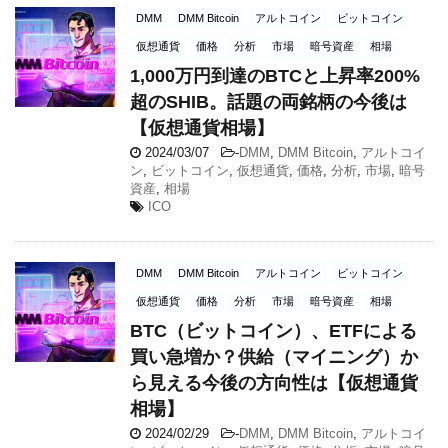
DMM
DMM Bitcoin
アルトコイン
ビットコイン
仮想通貨
価格
分析
市場
暗号資産
相場
1,000万円到達のBTCと上昇率200%
超のSHIB。話題の両銘柄の今後は
【仮想通貨相場】
2024/03/07
-
DMM
,
DMM Bitcoin
,
アルトコイ
ン
,
ビットコイン
,
仮想通貨
,
価格
,
分析
,
市場
,
暗号
資産
,
相場
ICO
DMM
DMM Bitcoin
アルトコイン
ビットコイン
仮想通貨
価格
分析
市場
暗号資産
相場
BTC（ビットコイン）、ETFによる
買い急増か？供給（マイニング）か
ら見える今後の方向性は【仮想通貨
相場】
2024/02/29
-
DMM
,
DMM Bitcoin
,
アルトコイ