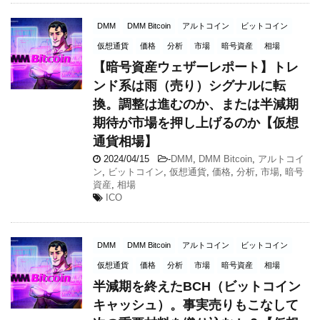
DMM
DMM Bitcoin
アルトコイン
ビットコイン
仮想通貨
価格
分析
市場
暗号資産
相場
【暗号資産ウェザーレポート】トレ
ンド系は雨（売り）シグナルに転
換。調整は進むのか、または半減期
期待が市場を押し上げるのか【仮想
通貨相場】
2024/04/15
-
DMM
,
DMM Bitcoin
,
アルトコイ
ン
,
ビットコイン
,
仮想通貨
,
価格
,
分析
,
市場
,
暗号
資産
,
相場
ICO
DMM
DMM Bitcoin
アルトコイン
ビットコイン
仮想通貨
価格
分析
市場
暗号資産
相場
半減期を終えたBCH（ビットコイン
キャッシュ）。事実売りもこなして