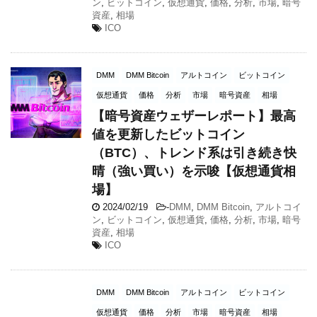
ン
,
ビットコイン
,
仮想通貨
,
価格
,
分析
,
市場
,
暗号
資産
,
相場
ICO
DMM
DMM Bitcoin
アルトコイン
ビットコイン
仮想通貨
価格
分析
市場
暗号資産
相場
【暗号資産ウェザーレポート】最高
値を更新したビットコイン
（BTC）、トレンド系は引き続き快
晴（強い買い）を示唆【仮想通貨相
場】
2024/02/19
-
DMM
,
DMM Bitcoin
,
アルトコイ
ン
,
ビットコイン
,
仮想通貨
,
価格
,
分析
,
市場
,
暗号
資産
,
相場
ICO
DMM
DMM Bitcoin
アルトコイン
ビットコイン
仮想通貨
価格
分析
市場
暗号資産
相場