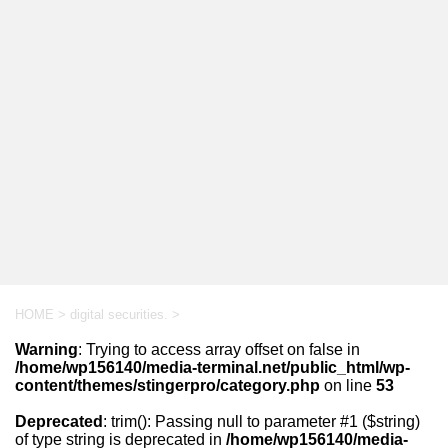
HOME
>
digital securities.
>
Warning
: Trying to access array offset on false in
/home/wp156140/media-terminal.net/public_html/wp-
content/themes/stingerpro/category.php
on line
53
Deprecated
: trim(): Passing null to parameter #1 ($string)
of type string is deprecated in
/home/wp156140/media-