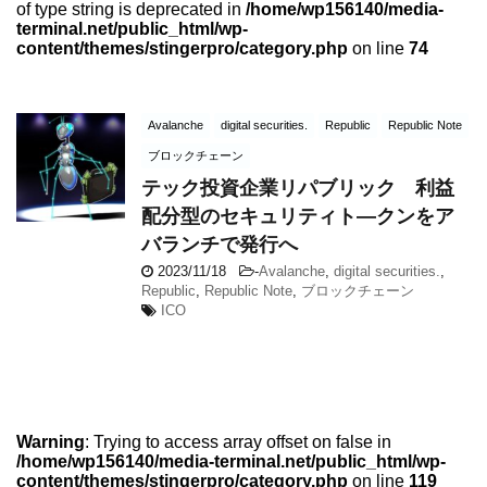
of type string is deprecated in
/home/wp156140/media-
terminal.net/public_html/wp-
content/themes/stingerpro/category.php
on line
74
Avalanche
digital securities.
Republic
Republic Note
ブロックチェーン
テック投資企業リパブリック 利益
配分型のセキュリティト―クンをア
バランチで発行へ
2023/11/18
-
Avalanche
,
digital securities.
,
Republic
,
Republic Note
,
ブロックチェーン
ICO
Warning
: Trying to access array offset on false in
/home/wp156140/media-terminal.net/public_html/wp-
content/themes/stingerpro/category.php
on line
119