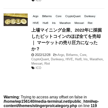
ICO
Argo
Bitfarms
Core
CryptoQuant
Dunleavy
HIVE
Hut8
Iris
Marathon
Messari
Riot
上場マイニング企業、2022年に採掘
したビットコインのほぼ全てを売却
｜ マーケットの売り圧力になった
か？
2022/12/28
-
Argo
,
Bitfarms
,
Core
,
CryptoQuant
,
Dunleavy
,
HIVE
,
Hut8
,
Iris
,
Marathon
,
Messari
,
Riot
ICO
Warning
: Trying to access array offset on false in
/home/wp156140/media-terminal.net/public_html/wp-
content/themes/stingerpro/category.php
on line
119