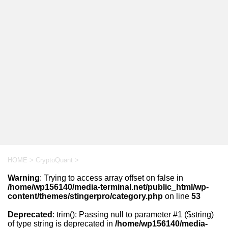
HOME
>
CryptoQuant
>
Warning
: Trying to access array offset on false in
/home/wp156140/media-terminal.net/public_html/wp-
content/themes/stingerpro/category.php
on line
53
Deprecated
: trim(): Passing null to parameter #1 ($string)
of type string is deprecated in
/home/wp156140/media-