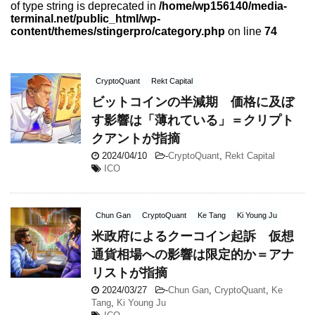
of type string is deprecated in
/home/wp156140/media-
terminal.net/public_html/wp-
content/themes/stingerpro/category.php
on line
74
CryptoQuant
Rekt Capital
ビットコインの半減期 価格に及ぼ
す影響は「薄れている」＝クリプト
クアントが指摘
2024/04/10
-
CryptoQuant
,
Rekt Capital
ICO
Chun Gan
CryptoQuant
Ke Tang
Ki Young Ju
米政府によるクーコイン起訴 仮想
通貨相場への影響は限定的か＝アナ
リストが指摘
2024/03/27
-
Chun Gan
,
CryptoQuant
,
Ke
Tang
,
Ki Young Ju