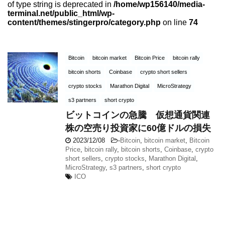
of type string is deprecated in
/home/wp156140/media-
terminal.net/public_html/wp-
content/themes/stingerpro/category.php
on line
74
Bitcoin
bitcoin market
Bitcoin Price
bitcoin rally
bitcoin shorts
Coinbase
crypto short sellers
crypto stocks
Marathon Digital
MicroStrategy
s3 partners
short crypto
ビットコインの急騰 仮想通貨関連
株の空売り投資家に60億ドルの損失
2023/12/08
-
Bitcoin
,
bitcoin market
,
Bitcoin
Price
,
bitcoin rally
,
bitcoin shorts
,
Coinbase
,
crypto
short sellers
,
crypto stocks
,
Marathon Digital
,
MicroStrategy
,
s3 partners
,
short crypto
ICO