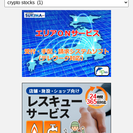
カ
テ
ゴ
リ
ー