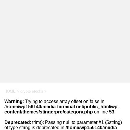
HOME
>
crypto stocks
>
Warning
: Trying to access array offset on false in
/home/wp156140/media-terminal.net/public_html/wp-
content/themes/stingerpro/category.php
on line
53
Deprecated
: trim(): Passing null to parameter #1 ($string)
of type string is deprecated in
/home/wp156140/media-