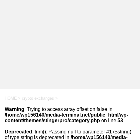
HOME
>
crypto exchanges
>
Warning
: Trying to access array offset on false in
/home/wp156140/media-terminal.net/public_html/wp-
content/themes/stingerpro/category.php
on line
53
Deprecated
: trim(): Passing null to parameter #1 ($string)
of type string is deprecated in
/home/wp156140/media-