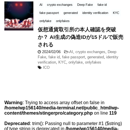
AI
crypto exchanges
Deep Fake
fake id
fake passport
generated
identity verification
KYC
onlyfake
onlyfakes
仮想通貨取引所の本人確認を突破
か？ AI生成の偽造IDが15ドルで販売
される
2024/02/06
-
AI
,
crypto exchanges
,
Deep
Fake
,
fake id
,
fake passport
,
generated
,
identity
verification
,
KYC
,
onlyfake
,
onlyfakes
ICO
Warning
: Trying to access array offset on false in
/home/wp156140/media-terminal.net/public_html/wp-
content/themes/stingerpro/category.php
on line
119
Deprecated
: trim(): Passing null to parameter #1 ($string)
of type string is deprecated in
/home/wp156140/media-