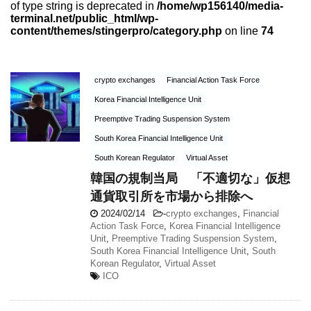
of type string is deprecated in
/home/wp156140/media-
terminal.net/public_html/wp-
content/themes/stingerpro/category.php
on line
74
crypto exchanges
Financial Action Task Force
Korea Financial Intelligence Unit
Preemptive Trading Suspension System
South Korea Financial Intelligence Unit
South Korean Regulator
Virtual Asset
韓国の規制当局 「不適切な」仮想
通貨取引所を市場から排除へ
2024/02/14
-
crypto exchanges
,
Financial
Action Task Force
,
Korea Financial Intelligence
Unit
,
Preemptive Trading Suspension System
,
South Korea Financial Intelligence Unit
,
South
Korean Regulator
,
Virtual Asset
ICO