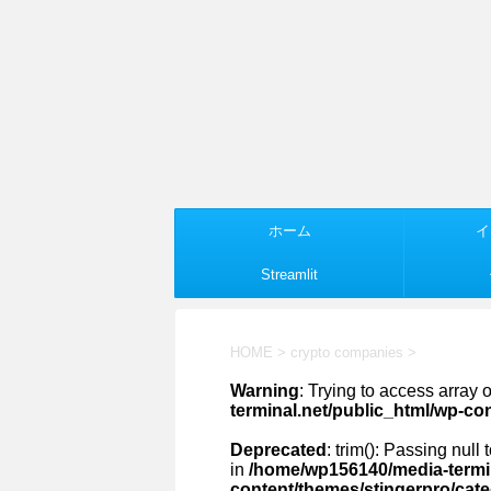
ホーム
イ
Streamlit
HOME
>
crypto companies
>
Warning
: Trying to access array o
terminal.net/public_html/wp-co
Deprecated
: trim(): Passing null
in
/home/wp156140/media-termin
content/themes/stingerpro/cat