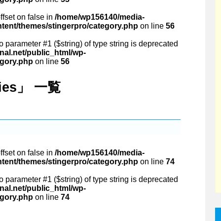
ffset on false in
/home/wp156140/media-
ntent/themes/stingerpro/category.php
on line
56
 to parameter #1 ($string) of type string is deprecated
al.net/public_html/wp-
egory.php
on line
56
nies」 一覧
ffset on false in
/home/wp156140/media-
ntent/themes/stingerpro/category.php
on line
74
 to parameter #1 ($string) of type string is deprecated
al.net/public_html/wp-
egory.php
on line
74