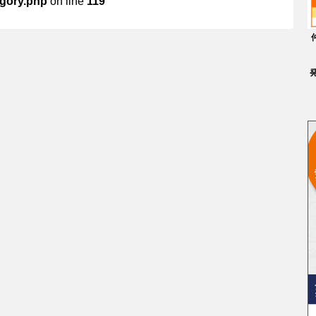
egory.php
on line
119