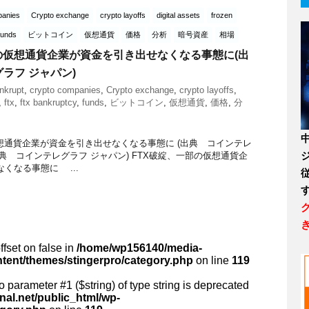
panies
Crypto exchange
crypto layoffs
digital assets
frozen
funds
ビットコイン
仮想通貨
価格
分析
暗号資産
相場
の仮想通貨企業が資金を引き出せなくなる事態に(出
ラフ ジャパン)
nkrupt
,
crypto companies
,
Crypto exchange
,
crypto layoffs
,
,
ftx
,
ftx bankruptcy
,
funds
,
ビットコイン
,
仮想通貨
,
価格
,
分
想通貨企業が資金を引き出せなくなる事態に (出典 コインテレ
(出典 コインテレグラフ ジャパン) FTX破綻、一部の仮想通貨企
くなる事態に ...
ffset on false in
/home/wp156140/media-
ntent/themes/stingerpro/category.php
on line
119
 to parameter #1 ($string) of type string is deprecated
al.net/public_html/wp-