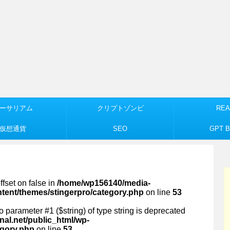
ーサリアム
クリプトゾンビ
REA
仮想通貨
SEO
GPT Bu
ffset on false in
/home/wp156140/media-
ntent/themes/stingerpro/category.php
on line
53
 to parameter #1 ($string) of type string is deprecated
al.net/public_html/wp-
egory.php
on line
53