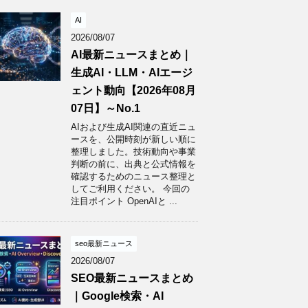
AI
2026/08/07
AI最新ニュースまとめ｜
生成AI・LLM・AIエージ
ェント動向【2026年08月
07日】～No.1
AIおよび生成AI関連の直近ニュ
ースを、公開時刻が新しい順に
整理しました。技術動向や事業
判断の前に、出典と公式情報を
確認するためのニュース整理と
してご利用ください。 今回の
注目ポイント OpenAIと ...
seo最新ニュース
2026/08/07
SEO最新ニュースまとめ
｜Google検索・AI