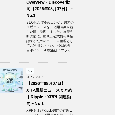
Overview・Discover動
向【2026年08月07日】～
No.1
SEOおよび検索エンジン関連の
直近ニュースを、公開時刻が新
しい順に整理しました。施策判
断の前に、出典と公式情報を確
認するためのニュース整理とし
てご利用ください。 今回の注
目ポイント AI技術は「ブラッ
...
xrp
2026/08/07
【2026年08月07日】
XRP最新ニュースまとめ
｜Ripple・XRPL関連動
向～No.1
XRPおよびRipple関連の直近ニ