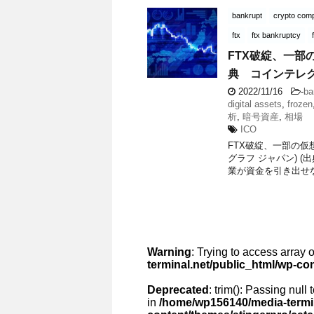
bankrupt
crypto com
ftx
ftx bankruptcy
FTX破綻、一部
典 コインテレグ
2022/11/16
-
ba
digital assets
,
frozen
析
,
暗号資産
,
相場
ICO
FTX破綻、一部の仮
グラフ ジャパン) 
業が資金を引き出せな
Warning
: Trying to access array o
terminal.net/public_html/wp-co
Deprecated
: trim(): Passing null
in
/home/wp156140/media-termin