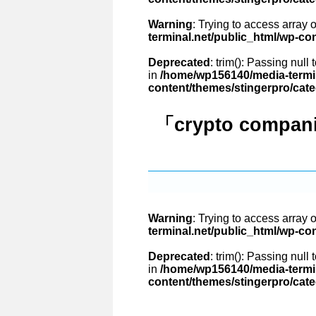
Warning
: Trying to access array o
terminal.net/public_html/wp-co
Deprecated
: trim(): Passing null
in
/home/wp156140/media-termin
content/themes/stingerpro/cat
「crypto compa
Warning
: Trying to access array o
terminal.net/public_html/wp-co
Deprecated
: trim(): Passing null
in
/home/wp156140/media-termin
content/themes/stingerpro/cat