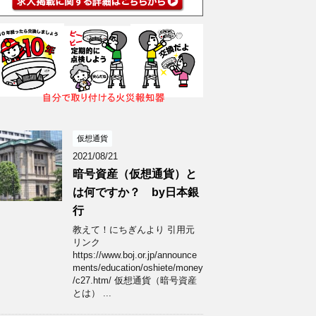
仮想通貨
2021/08/21
暗号資産（仮想通貨）と
は何ですか？ by日本銀
行
教えて！にちぎんより 引用元
リンク
https://www.boj.or.jp/announce
ments/education/oshiete/money
/c27.htm/ 仮想通貨（暗号資産
とは） ...