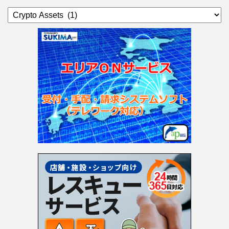
カ
テ
ゴ
リ
ー