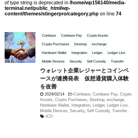
of type string is deprecated in
/home/wp156140/media-
terminal.net/public_html/wp-
content/themes/stingerpro/category.php
on line
74
Coinbase
Coinbase Pay
Crypto Assets
Crypto Purchases
Desktop
exchange
Hardware Wallet
Integration
Ledger
Ledger Live
Mobile Devices
Security
Self Custody
Transfer
ウォレット企業レジャーとコインベ
ースが連携発表 仮想通貨購入体験
を改善
2024/02/14
-
Coinbase
,
Coinbase Pay
,
Crypto
Assets
,
Crypto Purchases
,
Desktop
,
exchange
,
Hardware Wallet
,
Integration
,
Ledger
,
Ledger Live
,
Mobile Devices
,
Security
,
Self Custody
,
Transfer
ICO