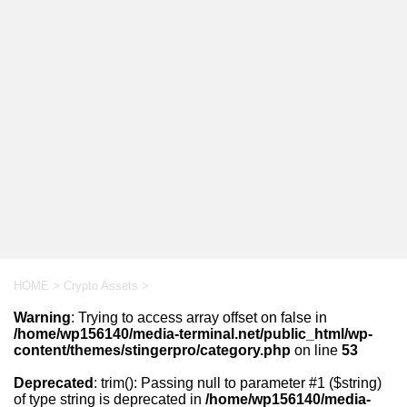
HOME
>
Crypto Assets
>
Warning
: Trying to access array offset on false in
/home/wp156140/media-terminal.net/public_html/wp-
content/themes/stingerpro/category.php
on line
53
Deprecated
: trim(): Passing null to parameter #1 ($string)
of type string is deprecated in
/home/wp156140/media-