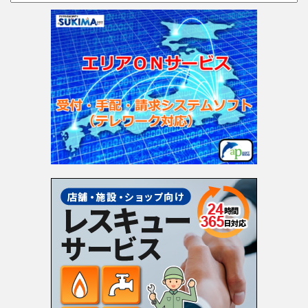
テ
ゴ
リ
ー