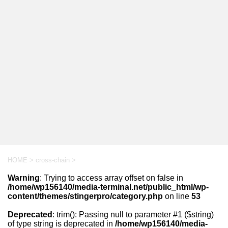
HOME
>
cross-chain
>
Warning
: Trying to access array offset on false in
/home/wp156140/media-terminal.net/public_html/wp-
content/themes/stingerpro/category.php
on line
53
Deprecated
: trim(): Passing null to parameter #1 ($string)
of type string is deprecated in
/home/wp156140/media-