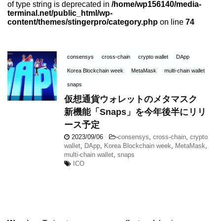
of type string is deprecated in
/home/wp156140/media-
terminal.net/public_html/wp-
content/themes/stingerpro/category.php
on line
74
consensys
cross-chain
crypto wallet
DApp
Korea Blockchain week
MetaMask
multi-chain wallet
snaps
仮想通貨ウォレットのメタマスク
新機能「Snaps」を今年後半にリリ
ース予定
2023/09/06
-
consensys
,
cross-chain
,
crypto
wallet
,
DApp
,
Korea Blockchain week
,
MetaMask
,
multi-chain wallet
,
snaps
ICO