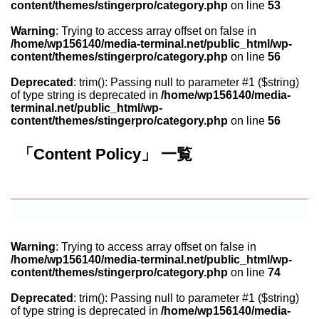
content/themes/stingerpro/category.php
on line
53
Warning
: Trying to access array offset on false in
/home/wp156140/media-terminal.net/public_html/wp-
content/themes/stingerpro/category.php
on line
56
Deprecated
: trim(): Passing null to parameter #1 ($string)
of type string is deprecated in
/home/wp156140/media-
terminal.net/public_html/wp-
content/themes/stingerpro/category.php
on line
56
「Content Policy」 一覧
Warning
: Trying to access array offset on false in
/home/wp156140/media-terminal.net/public_html/wp-
content/themes/stingerpro/category.php
on line
74
Deprecated
: trim(): Passing null to parameter #1 ($string)
of type string is deprecated in
/home/wp156140/media-