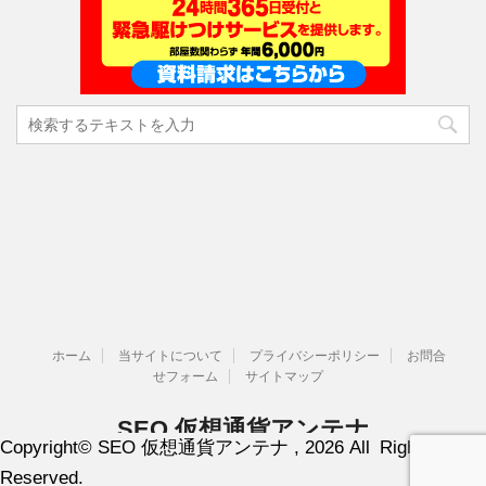
ホーム
当サイトについて
プライバシーポリシー
お問合
せフォーム
サイトマップ
SEO 仮想通貨アンテナ
Copyright© SEO 仮想通貨アンテナ , 2026 All Rights
SEO 仮想通貨 ブロックチェーン情報
Reserved.