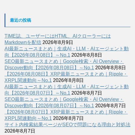
最近の投稿
TIME誌、ユーザーにはHTML、AIクローラーには
Markdownを配信
2026年8月9日
AI最新ニュースまとめ｜生成AI・LLM・AIエージェント動
向【2026年08月08日】～No.1
2026年8月8日
SEO最新ニュースまとめ｜Google検索・AI Overview・
Discover動向【2026年08月08日】～No.1
2026年8月8日
【2026年08月08日】XRP最新ニュースまとめ｜Ripple・
XRPL関連動向～No.1
2026年8月8日
AI最新ニュースまとめ｜生成AI・LLM・AIエージェント動
向【2026年08月07日】～No.1
2026年8月7日
SEO最新ニュースまとめ｜Google検索・AI Overview・
Discover動向【2026年08月07日】～No.1
2026年8月7日
【2026年08月07日】XRP最新ニュースまとめ｜Ripple・
XRPL関連動向～No.1
2026年8月7日
サイト内検索結果ページがSEOで問題になる理由と対処法
2026年8月7日