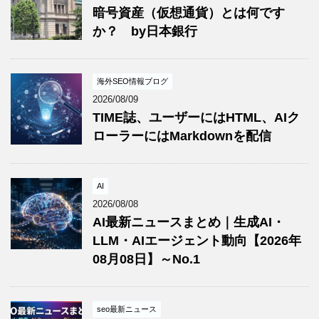
暗号資産（仮想通貨）とは何です
か？ by日本銀行
海外SEO情報ブログ
2026/08/09
TIME誌、ユーザーにはHTML、AIク
ローラーにはMarkdownを配信
AI
2026/08/08
AI最新ニュースまとめ｜生成AI・
LLM・AIエージェント動向【2026年
08月08日】～No.1
seo最新ニュース