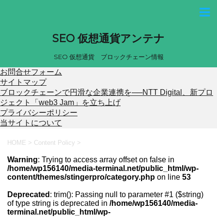
SEO 仮想通貨アンテナ
SEO 仮想通貨 ブロックチェーン情報
お問合せフォーム
サイトマップ
ブロックチェーンで円滑な企業連携を──NTT Digital、新プロ
ジェクト「web3 Jam」を立ち上げ
プライバシーポリシー
当サイトについて
HOME
>
Content Policy
>
Warning
: Trying to access array offset on false in
/home/wp156140/media-terminal.net/public_html/wp-
content/themes/stingerpro/category.php
on line
53
Deprecated
: trim(): Passing null to parameter #1 ($string)
of type string is deprecated in
/home/wp156140/media-
terminal.net/public_html/wp-