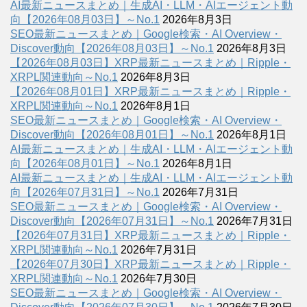
AI最新ニュースまとめ｜生成AI・LLM・AIエージェント動
向【2026年08月03日】～No.1
2026年8月3日
SEO最新ニュースまとめ｜Google検索・AI Overview・
Discover動向【2026年08月03日】～No.1
2026年8月3日
【2026年08月03日】XRP最新ニュースまとめ｜Ripple・
XRPL関連動向～No.1
2026年8月3日
【2026年08月01日】XRP最新ニュースまとめ｜Ripple・
XRPL関連動向～No.1
2026年8月1日
SEO最新ニュースまとめ｜Google検索・AI Overview・
Discover動向【2026年08月01日】～No.1
2026年8月1日
AI最新ニュースまとめ｜生成AI・LLM・AIエージェント動
向【2026年08月01日】～No.1
2026年8月1日
AI最新ニュースまとめ｜生成AI・LLM・AIエージェント動
向【2026年07月31日】～No.1
2026年7月31日
SEO最新ニュースまとめ｜Google検索・AI Overview・
Discover動向【2026年07月31日】～No.1
2026年7月31日
【2026年07月31日】XRP最新ニュースまとめ｜Ripple・
XRPL関連動向～No.1
2026年7月31日
【2026年07月30日】XRP最新ニュースまとめ｜Ripple・
XRPL関連動向～No.1
2026年7月30日
SEO最新ニュースまとめ｜Google検索・AI Overview・