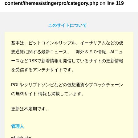
content/themes/stingerpro/category.php
on line
119
このサイトについて
基本は、ビットコインやリップル、イーサリアムなどの仮
想通貨に関する最新ニュース、 海外ＳＥＯ情報、AIニュ
ースなどRSSで新着情報を発信しているサイトの更新情報
を受信するアンテナサイトです。
POLやクリプトゾンビなどの仮想通貨やブロックチェーン
の無料サイト 情報も掲載しています。
更新は不定期です。
管理人
whitelucky