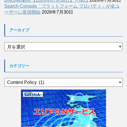
Discover動向【2026年07月30日】～No.1
2026年7月30日
Search Console「プラットフォーム プロパティ」が全ユ
ーザーに提供開始
2026年7月30日
アーカイブ
ア
ー
カ
イ
カテゴリー
ブ
カ
テ
ゴ
リ
ー