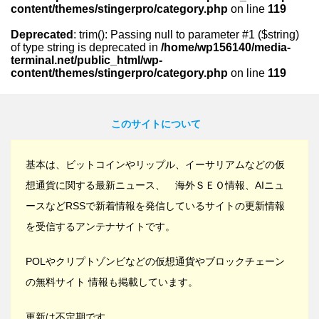
content/themes/stingerpro/category.php
on line
119
Deprecated
: trim(): Passing null to parameter #1 ($string)
of type string is deprecated in
/home/wp156140/media-
terminal.net/public_html/wp-
content/themes/stingerpro/category.php
on line
119
このサイトについて
基本は、ビットコインやリップル、イーサリアムなどの仮
想通貨に関する最新ニュース、 海外ＳＥＯ情報、AIニュ
ースなどRSSで新着情報を発信しているサイトの更新情報
を受信するアンテナサイトです。
POLやクリプトゾンビなどの仮想通貨やブロックチェーン
の無料サイト 情報も掲載しています。
更新は不定期です。