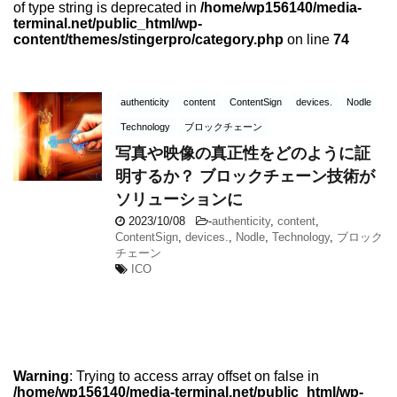
of type string is deprecated in
/home/wp156140/media-
terminal.net/public_html/wp-
content/themes/stingerpro/category.php
on line
74
authenticity
content
ContentSign
devices.
Nodle
Technology
ブロックチェーン
写真や映像の真正性をどのように証
明するか？ ブロックチェーン技術が
ソリューションに
2023/10/08
-
authenticity
,
content
,
ContentSign
,
devices.
,
Nodle
,
Technology
,
ブロック
チェーン
ICO
Warning
: Trying to access array offset on false in
/home/wp156140/media-terminal.net/public_html/wp-