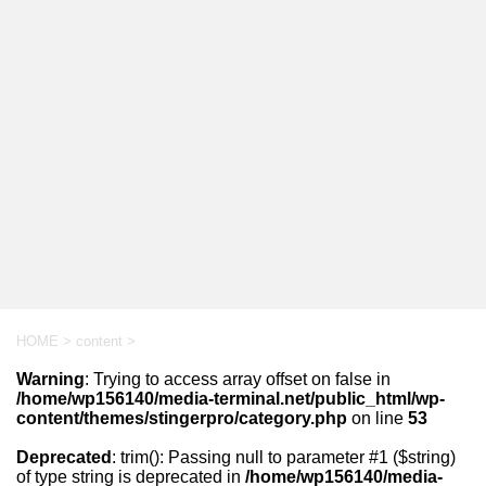
HOME
>
content
>
Warning
: Trying to access array offset on false in
/home/wp156140/media-terminal.net/public_html/wp-
content/themes/stingerpro/category.php
on line
53
Deprecated
: trim(): Passing null to parameter #1 ($string)
of type string is deprecated in
/home/wp156140/media-