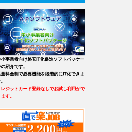
中小事業者向け格安IT化促進ソフトパッケー
ジの紹介です。
従量料金制で必要機能を段階的にIT化できま
す。
クレジットカード登録なしでお試し利用がで
きます。