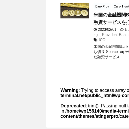
BankProv
Carol Huol
米国の金融機関B
融資サービスを
2023/02/01
-
Ba
rigs
,
Provident Banc
ICO
米国の金融機関Ban
ち切り Source: 
た融資サービス ...
Warning
: Trying to access array o
terminal.net/public_html/wp-co
Deprecated
: trim(): Passing null
in
/home/wp156140/media-termin
content/themes/stingerpro/cat