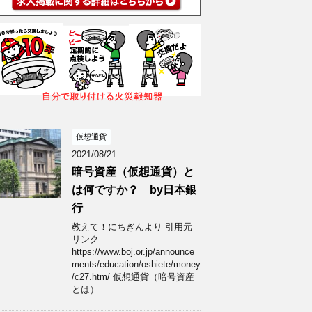
仮想通貨
2021/08/21
暗号資産（仮想通貨）と
は何ですか？ by日本銀
行
教えて！にちぎんより 引用元
リンク
https://www.boj.or.jp/announce
ments/education/oshiete/money
/c27.htm/ 仮想通貨（暗号資産
とは） ...