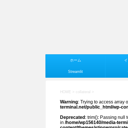
ホーム
イ
Streamlit
HOME
>
collateral
>
Warning
: Trying to access array o
terminal.net/public_html/wp-co
Deprecated
: trim(): Passing null
in
/home/wp156140/media-termin
content/themes/stingerpro/cat