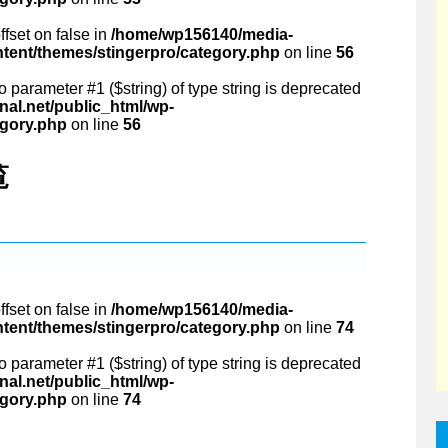
ffset on false in
/home/wp156140/media-
ntent/themes/stingerpro/category.php
on line
56
 to parameter #1 ($string) of type string is deprecated
al.net/public_html/wp-
egory.php
on line
56
覧
ffset on false in
/home/wp156140/media-
ntent/themes/stingerpro/category.php
on line
74
 to parameter #1 ($string) of type string is deprecated
al.net/public_html/wp-
egory.php
on line
74