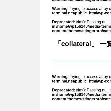
Warning
: Trying to access array o
terminal.net/public_html/wp-co
Deprecated
: trim(): Passing null
in
/home/wp156140/media-termin
content/themes/stingerpro/cat
「collateral」 一
Warning
: Trying to access array o
terminal.net/public_html/wp-co
Deprecated
: trim(): Passing null
in
/home/wp156140/media-termin
content/themes/stingerpro/cat