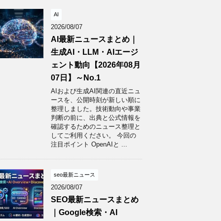
AI
2026/08/07
AI最新ニュースまとめ｜
生成AI・LLM・AIエージ
ェント動向【2026年08月
07日】～No.1
AIおよび生成AI関連の直近ニュ
ースを、公開時刻が新しい順に
整理しました。技術動向や事業
判断の前に、出典と公式情報を
確認するためのニュース整理と
してご利用ください。 今回の
注目ポイント OpenAIと ...
seo最新ニュース
2026/08/07
SEO最新ニュースまとめ
｜Google検索・AI