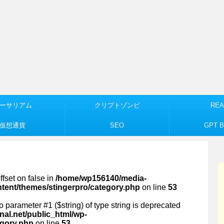
ーサリアム
クリプトゾンビ
REA
仮想通貨
SEO
GPT Bu
ffset on false in
/home/wp156140/media-
ntent/themes/stingerpro/category.php
on line
53
 to parameter #1 ($string) of type string is deprecated
al.net/public_html/wp-
egory.php
on line
53