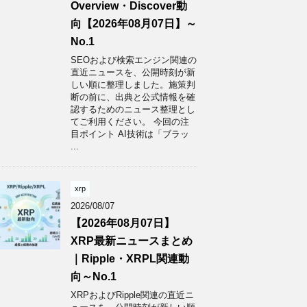
Overview・Discover動
向【2026年08月07日】～
No.1
SEOおよび検索エンジン関連の
直近ニュースを、公開時刻が新
しい順に整理しました。施策判
断の前に、出典と公式情報を確
認するためのニュース整理とし
てご利用ください。 今回の注
目ポイント AI技術は「ブラッ
...
xrp
2026/08/07
【2026年08月07日】
XRP最新ニュースまとめ
｜Ripple・XRPL関連動
向～No.1
XRPおよびRipple関連の直近ニ