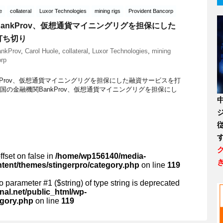
e
collateral
Luxor Technologies
mining rigs
Provident Bancorp
ankProv、仮想通貨マイニングリグを担保にした
打ち切り
nkProv
,
Carol Huole
,
collateral
,
Luxor Technologies
,
mining
orp
kProv、仮想通貨マイニングリグを担保にした融資サービスを打
xrp米国の金融機関BankProv、仮想通貨マイニングリグを担保にし
ffset on false in
/home/wp156140/media-
ntent/themes/stingerpro/category.php
on line
119
 to parameter #1 ($string) of type string is deprecated
al.net/public_html/wp-
egory.php
on line
119