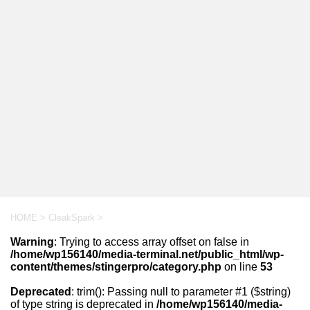
HOME
>
CleakSpark
>
Warning
: Trying to access array offset on false in
/home/wp156140/media-terminal.net/public_html/wp-
content/themes/stingerpro/category.php
on line
53
Deprecated
: trim(): Passing null to parameter #1 ($string)
of type string is deprecated in
/home/wp156140/media-