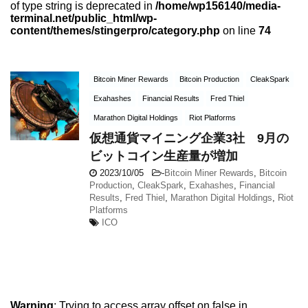
of type string is deprecated in
/home/wp156140/media-
terminal.net/public_html/wp-
content/themes/stingerpro/category.php
on line
74
Bitcoin Miner Rewards
Bitcoin Production
CleakSpark
Exahashes
Financial Results
Fred Thiel
Marathon Digital Holdings
Riot Platforms
仮想通貨マイニング企業3社 9月の
ビットコイン生産量が増加
2023/10/05
-
Bitcoin Miner Rewards
,
Bitcoin
Production
,
CleakSpark
,
Exahashes
,
Financial
Results
,
Fred Thiel
,
Marathon Digital Holdings
,
Riot
Platforms
ICO
Warning
: Trying to access array offset on false in